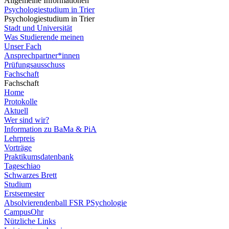
Allgemeine Informationen
Psychologiestudium in Trier
Psychologiestudium in Trier
Stadt und Universität
Was Studierende meinen
Unser Fach
Ansprechpartner*innen
Prüfungsausschuss
Fachschaft
Fachschaft
Home
Protokolle
Aktuell
Wer sind wir?
Information zu BaMa & PiA
Lehrpreis
Vorträge
Praktikumsdatenbank
Tageschiao
Schwarzes Brett
Studium
Erstsemester
Absolvierendenball FSR PSychologie
CampusOhr
Nützliche Links