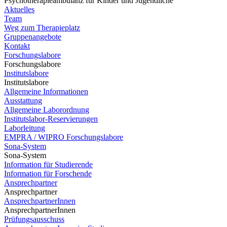
Psychotherapieambulanz für Kinder und Jugendliche
Aktuelles
Team
Weg zum Therapieplatz
Gruppenangebote
Kontakt
Forschungslabore
Forschungslabore
Institutslabore
Institutslabore
Allgemeine Informationen
Ausstattung
Allgemeine Laborordnung
Institutslabor-Reservierungen
Laborleitung
EMPRA / WIPRO Forschungslabore
Sona-System
Sona-System
Information für Studierende
Information für Forschende
Ansprechpartner
Ansprechpartner
AnsprechpartnerInnen
AnsprechpartnerInnen
Prüfungsausschuss