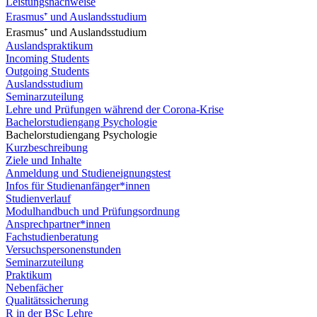
Leistungsnachweise
Erasmus⁺ und Auslandsstudium
Erasmus⁺ und Auslandsstudium
Auslandspraktikum
Incoming Students
Outgoing Students
Auslandsstudium
Seminarzuteilung
Lehre und Prüfungen während der Corona-Krise
Bachelorstudiengang Psychologie
Bachelorstudiengang Psychologie
Kurzbeschreibung
Ziele und Inhalte
Anmeldung und Studieneignungstest
Infos für Studienanfänger*innen
Studienverlauf
Modulhandbuch und Prüfungsordnung
Ansprechpartner*innen
Fachstudienberatung
Versuchspersonenstunden
Seminarzuteilung
Praktikum
Nebenfächer
Qualitätssicherung
R in der BSc Lehre