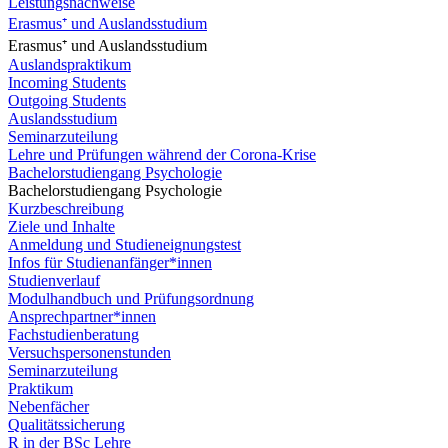
Leistungsnachweise
Erasmus⁺ und Auslandsstudium
Erasmus⁺ und Auslandsstudium
Auslandspraktikum
Incoming Students
Outgoing Students
Auslandsstudium
Seminarzuteilung
Lehre und Prüfungen während der Corona-Krise
Bachelorstudiengang Psychologie
Bachelorstudiengang Psychologie
Kurzbeschreibung
Ziele und Inhalte
Anmeldung und Studieneignungstest
Infos für Studienanfänger*innen
Studienverlauf
Modulhandbuch und Prüfungsordnung
Ansprechpartner*innen
Fachstudienberatung
Versuchspersonenstunden
Seminarzuteilung
Praktikum
Nebenfächer
Qualitätssicherung
R in der BSc Lehre