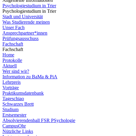
Allgemeine Informationen
Psychologiestudium in Trier
Psychologiestudium in Trier
Stadt und Universität
Was Studierende meinen
Unser Fach
Ansprechpartner*innen
Prüfungsausschuss
Fachschaft
Fachschaft
Home
Protokolle
Aktuell
Wer sind wir?
Information zu BaMa & PiA
Lehrpreis
Vorträge
Praktikumsdatenbank
Tageschiao
Schwarzes Brett
Studium
Erstsemester
Absolvierendenball FSR PSychologie
CampusOhr
Nützliche Links