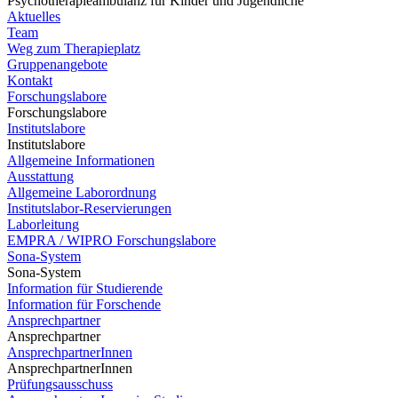
Psychotherapieambulanz für Kinder und Jugendliche
Aktuelles
Team
Weg zum Therapieplatz
Gruppenangebote
Kontakt
Forschungslabore
Forschungslabore
Institutslabore
Institutslabore
Allgemeine Informationen
Ausstattung
Allgemeine Laborordnung
Institutslabor-Reservierungen
Laborleitung
EMPRA / WIPRO Forschungslabore
Sona-System
Sona-System
Information für Studierende
Information für Forschende
Ansprechpartner
Ansprechpartner
AnsprechpartnerInnen
AnsprechpartnerInnen
Prüfungsausschuss