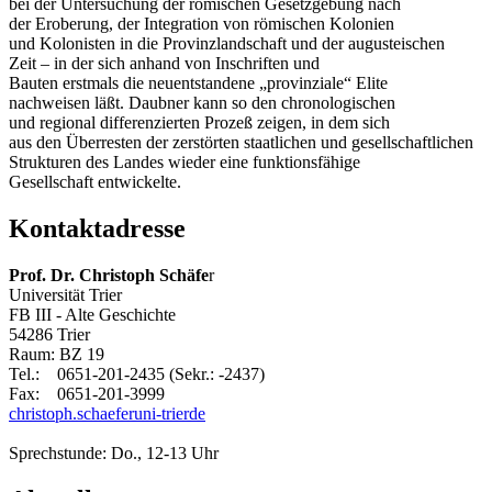
bei der Untersuchung der römischen Gesetzgebung nach
der Eroberung, der Integration von römischen Kolonien
und Kolonisten in die Provinzlandschaft und der augusteischen
Zeit – in der sich anhand von Inschriften und
Bauten erstmals die neuentstandene „provinziale“ Elite
nachweisen läßt. Daubner kann so den chronologischen
und regional differenzierten Prozeß zeigen, in dem sich
aus den Überresten der zerstörten staatlichen und gesellschaftlichen
Strukturen des Landes wieder eine funktionsfähige
Gesellschaft entwickelte.
Kontaktadresse
Prof. Dr. Christoph Schäfe
r
Universität Trier
FB III - Alte Geschichte
54286 Trier
Raum: BZ 19
Tel.: 0651-201-2435 (Sekr.: -2437)
Fax: 0651-201-3999
christoph.schaefer
uni-trier
de
Sprechstunde: Do., 12-13 Uhr