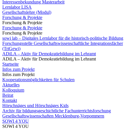
Interessenbekundung Masterarbeit
Lernlabor LISA
Gesellschaftslehre (Modul)
Forschung & Projekte
Forschung & Projekte
Forschung & Projekte
Forschung & Projekte
sowi lab – Digitales Lernlabor für die historisch-politische Bildung
Forschungsstelle Gesellschaftswissenschaftliche Integrationsfächer
(TriGewi)
ADiLA – Aktiv für Demokratiebildung im Lehramt
ADiLA – Aktiv für Demokratiebildung im Lehramt
Startseite
Infos zum Projekt
Infos zum Projekt
Kooperationsmöglichkeiten für Schulen
Aktuelles
Kolloquium
Beirat
Kontakt
Hörschnäges und Hörschnäges Kids
Archiv für bildungsgeschichtliche Fachunterrichtsforschung
Gesellschaftswissenschaften Mecklenburg-Vorpommern
SOWI 4 YOU
SOWI 4 YOU