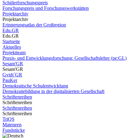
Schülerforschungspreis
Forschungspreis und Forschungswerkstätten
Projektarchiv
Projektarchiv
Erinnerungsatlas der Großregion
Edu.GR
Edu.GR
Startseite
Aktuelles
Projektteam
Praxis- und Entwicklungsforschung: Gesellschaftslehre (pe:GL)
Sesam'GR
Sesam'GR
Gvidi´GR
PauKer
Demokratische Schulentwicklung
Demokratiebildung in der digitalisierten Gesellschaft
Schriftenreihen
Schriftenreihen
Schriftenreihen
Schriftenreihen
TriQS
Mateneen
Fundstücke