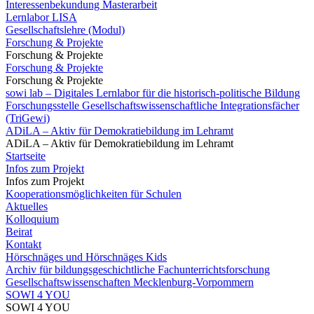
Interessenbekundung Masterarbeit
Lernlabor LISA
Gesellschaftslehre (Modul)
Forschung & Projekte
Forschung & Projekte
Forschung & Projekte
Forschung & Projekte
sowi lab – Digitales Lernlabor für die historisch-politische Bildung
Forschungsstelle Gesellschaftswissenschaftliche Integrationsfächer
(TriGewi)
ADiLA – Aktiv für Demokratiebildung im Lehramt
ADiLA – Aktiv für Demokratiebildung im Lehramt
Startseite
Infos zum Projekt
Infos zum Projekt
Kooperationsmöglichkeiten für Schulen
Aktuelles
Kolloquium
Beirat
Kontakt
Hörschnäges und Hörschnäges Kids
Archiv für bildungsgeschichtliche Fachunterrichtsforschung
Gesellschaftswissenschaften Mecklenburg-Vorpommern
SOWI 4 YOU
SOWI 4 YOU