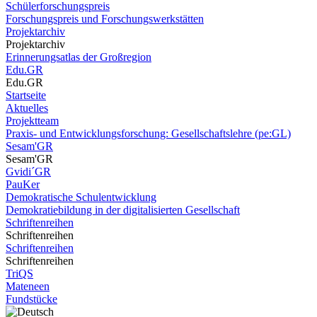
Schülerforschungspreis
Forschungspreis und Forschungswerkstätten
Projektarchiv
Projektarchiv
Erinnerungsatlas der Großregion
Edu.GR
Edu.GR
Startseite
Aktuelles
Projektteam
Praxis- und Entwicklungsforschung: Gesellschaftslehre (pe:GL)
Sesam'GR
Sesam'GR
Gvidi´GR
PauKer
Demokratische Schulentwicklung
Demokratiebildung in der digitalisierten Gesellschaft
Schriftenreihen
Schriftenreihen
Schriftenreihen
Schriftenreihen
TriQS
Mateneen
Fundstücke