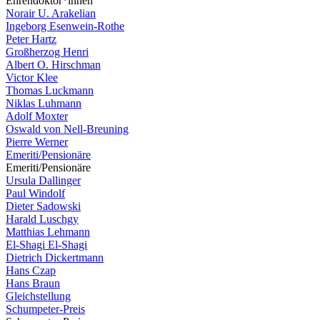
Ehrendoktor*innen
Norair U. Arakelian
Ingeborg Esenwein-Rothe
Peter Hartz
Großherzog Henri
Albert O. Hirschman
Victor Klee
Thomas Luckmann
Niklas Luhmann
Adolf Moxter
Oswald von Nell-Breuning
Pierre Werner
Emeriti/Pensionäre
Emeriti/Pensionäre
Ursula Dallinger
Paul Windolf
Dieter Sadowski
Harald Luschgy
Matthias Lehmann
El-Shagi El-Shagi
Dietrich Dickertmann
Hans Czap
Hans Braun
Gleichstellung
Schumpeter-Preis