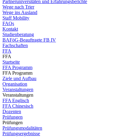
Partneruniversitäten und Erfahrungsberichte
Wege nach Trier
Wege ins Ausland
Staff Mobility
FAQs
Kontakt
Studienberatung
BAFöG-Beauftragte FB IV
Fachschaften
FFA
FFA
Startseite
FFA Programm
FFA Programm
Ziele und Aufbau
Organisation
Veranstaltungen
Veranstaltungen
FFA Englisch
FFA Chinesisch
Dozenten
Prüfungen
Prüfungen
Prüfungsmodalitäten
Prüfungsergebnisse