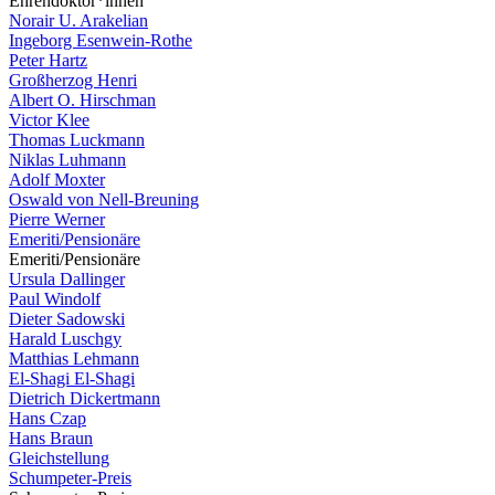
Ehrendoktor*innen
Norair U. Arakelian
Ingeborg Esenwein-Rothe
Peter Hartz
Großherzog Henri
Albert O. Hirschman
Victor Klee
Thomas Luckmann
Niklas Luhmann
Adolf Moxter
Oswald von Nell-Breuning
Pierre Werner
Emeriti/Pensionäre
Emeriti/Pensionäre
Ursula Dallinger
Paul Windolf
Dieter Sadowski
Harald Luschgy
Matthias Lehmann
El-Shagi El-Shagi
Dietrich Dickertmann
Hans Czap
Hans Braun
Gleichstellung
Schumpeter-Preis