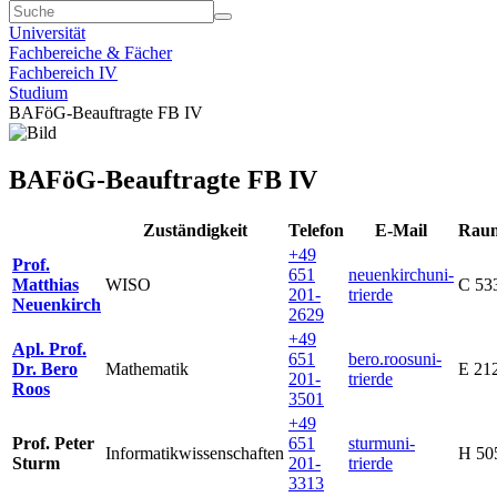
Universität
Fachbereiche & Fächer
Fachbereich IV
Studium
BAFöG-Beauftragte FB IV
BAFöG-Beauftragte FB IV
Zuständigkeit
Telefon
E-Mail
Rau
+49
Prof.
651
neuenkirch
uni-
Matthias
WISO
C 53
201-
trier
de
Neuenkirch
2629
+49
Apl. Prof.
651
bero.roos
uni-
Dr. Bero
Mathematik
E 21
201-
trier
de
Roos
3501
+49
Prof. Peter
651
sturm
uni-
Informatikwissenschaften
H 50
Sturm
201-
trier
de
3313