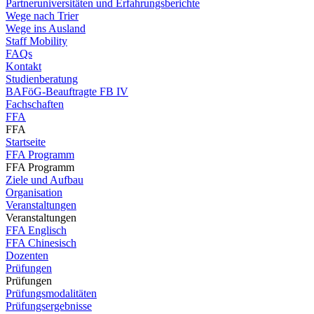
Partneruniversitäten und Erfahrungsberichte
Wege nach Trier
Wege ins Ausland
Staff Mobility
FAQs
Kontakt
Studienberatung
BAFöG-Beauftragte FB IV
Fachschaften
FFA
FFA
Startseite
FFA Programm
FFA Programm
Ziele und Aufbau
Organisation
Veranstaltungen
Veranstaltungen
FFA Englisch
FFA Chinesisch
Dozenten
Prüfungen
Prüfungen
Prüfungsmodalitäten
Prüfungsergebnisse