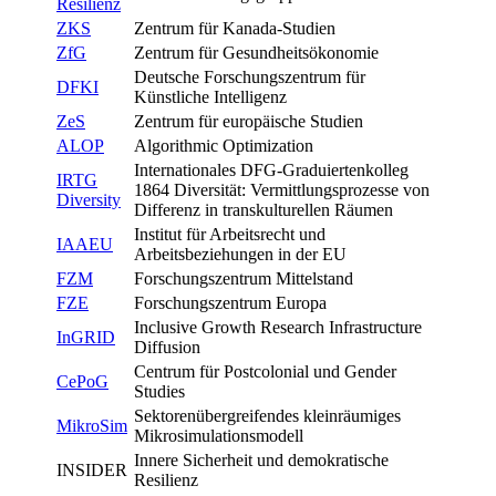
Resilienz
ZKS
Zentrum für Kanada-Studien
ZfG
Zentrum für Gesundheitsökonomie
Deutsche Forschungszentrum für
DFKI
Künstliche Intelligenz
ZeS
Zentrum für europäische Studien
ALOP
Algorithmic Optimization
Internationales DFG-Graduiertenkolleg
IRTG
1864 Diversität: Vermittlungsprozesse von
Diversity
Differenz in transkulturellen Räumen
Institut für Arbeitsrecht und
IAAEU
Arbeitsbeziehungen in der EU
FZM
Forschungszentrum Mittelstand
FZE
Forschungszentrum Europa
Inclusive Growth Research Infrastructure
InGRID
Diffusion
Centrum für Postcolonial und Gender
CePoG
Studies
Sektorenübergreifendes kleinräumiges
MikroSim
Mikrosimulationsmodell
Innere Sicherheit und demokratische
INSIDER
Resilienz