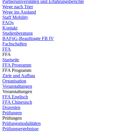
Partneruniversitäten und Erfahrungsberichte
Wege nach Trier
Wege ins Ausland
Staff Mobility
FAQs
Kontakt
Studienberatung
BAFöG-Beauftragte FB IV
Fachschaften
FFA
FFA
Startseite
FFA Programm
FFA Programm
Ziele und Aufbau
Organisation
Veranstaltungen
Veranstaltungen
FFA Englisch
FFA Chinesisch
Dozenten
Prüfungen
Prüfungen
Prüfungsmodalitäten
Prüfungsergebnisse