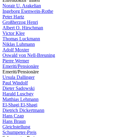
Ehrendoktor*innen
Norair U. Arakelian
Ingeborg Esenwein-Rothe
Peter Hartz
Großherzog Henri
Albert O. Hirschman
Victor Klee
Thomas Luckmann
Niklas Luhmann
Adolf Moxter
Oswald von Nell-Breuning
Pierre Werner
Emeriti/Pensionäre
Emeriti/Pensionäre
Ursula Dallinger
Paul Windolf
Dieter Sadowski
Harald Luschgy
Matthias Lehmann
El-Shagi El-Shagi
Dietrich Dickertmann
Hans Czap
Hans Braun
Gleichstellung
Schumpeter-Preis