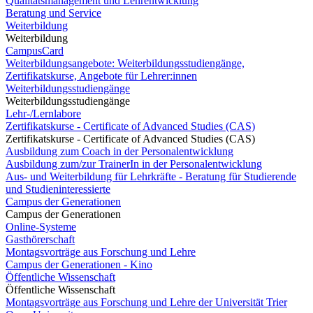
Qualitätsmanagement und Lehrentwicklung
Beratung und Service
Weiterbildung
Weiterbildung
CampusCard
Weiterbildungsangebote: Weiterbildungsstudiengänge,
Zertifikatskurse, Angebote für Lehrer:innen
Weiterbildungsstudiengänge
Weiterbildungsstudiengänge
Lehr-/Lernlabore
Zertifikatskurse - Certificate of Advanced Studies (CAS)
Zertifikatskurse - Certificate of Advanced Studies (CAS)
Ausbildung zum Coach in der Personalentwicklung
Ausbildung zum/zur TrainerIn in der Personalentwicklung
Aus- und Weiterbildung für Lehrkräfte - Beratung für Studierende
und Studieninteressierte
Campus der Generationen
Campus der Generationen
Online-Systeme
Gasthörerschaft
Montagsvorträge aus Forschung und Lehre
Campus der Generationen - Kino
Öffentliche Wissenschaft
Öffentliche Wissenschaft
Montagsvorträge aus Forschung und Lehre der Universität Trier