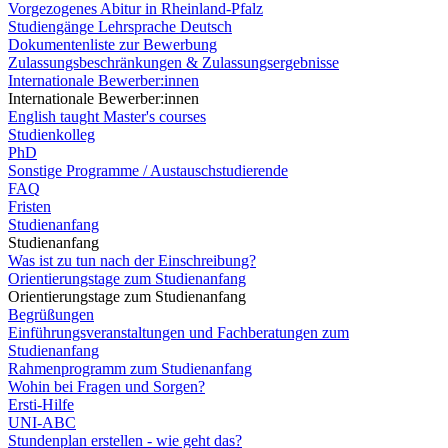
Vorgezogenes Abitur in Rheinland-Pfalz
Studiengänge Lehrsprache Deutsch
Dokumentenliste zur Bewerbung
Zulassungsbeschränkungen & Zulassungsergebnisse
Internationale Bewerber:innen
Internationale Bewerber:innen
English taught Master's courses
Studienkolleg
PhD
Sonstige Programme / Austauschstudierende
FAQ
Fristen
Studienanfang
Studienanfang
Was ist zu tun nach der Einschreibung?
Orientierungstage zum Studienanfang
Orientierungstage zum Studienanfang
Begrüßungen
Einführungsveranstaltungen und Fachberatungen zum
Studienanfang
Rahmenprogramm zum Studienanfang
Wohin bei Fragen und Sorgen?
Ersti-Hilfe
UNI-ABC
Stundenplan erstellen - wie geht das?