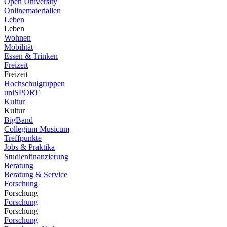
Open University
Onlinematerialien
Leben
Leben
Wohnen
Mobilität
Essen & Trinken
Freizeit
Freizeit
Hochschulgruppen
uniSPORT
Kultur
Kultur
BigBand
Collegium Musicum
Treffpunkte
Jobs & Praktika
Studienfinanzierung
Beratung
Beratung & Service
Forschung
Forschung
Forschung
Forschung
Forschung