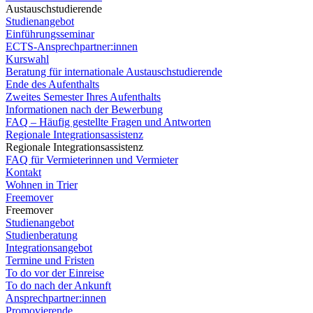
Austauschstudierende
Studienangebot
Einführungsseminar
ECTS-Ansprechpartner:innen
Kurswahl
Beratung für internationale Austauschstudierende
Ende des Aufenthalts
Zweites Semester Ihres Aufenthalts
Informationen nach der Bewerbung
FAQ – Häufig gestellte Fragen und Antworten
Regionale Integrationsassistenz
Regionale Integrationsassistenz
FAQ für Vermieterinnen und Vermieter
Kontakt
Wohnen in Trier
Freemover
Freemover
Studienangebot
Studienberatung
Integrationsangebot
Termine und Fristen
To do vor der Einreise
To do nach der Ankunft
Ansprechpartner:innen
Promovierende