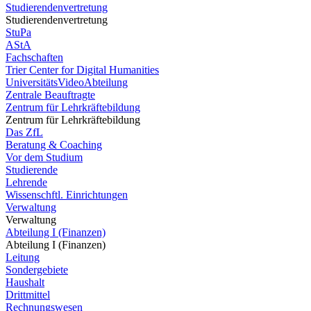
Studierendenvertretung
Studierendenvertretung
StuPa
AStA
Fachschaften
Trier Center for Digital Humanities
UniversitätsVideoAbteilung
Zentrale Beauftragte
Zentrum für Lehrkräftebildung
Zentrum für Lehrkräftebildung
Das ZfL
Beratung & Coaching
Vor dem Studium
Studierende
Lehrende
Wissenschftl. Einrichtungen
Verwaltung
Verwaltung
Abteilung I (Finanzen)
Abteilung I (Finanzen)
Leitung
Sondergebiete
Haushalt
Drittmittel
Rechnungswesen