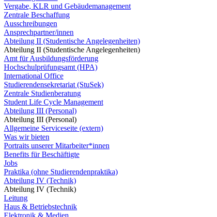
Vergabe, KLR und Gebäudemanagement
Zentrale Beschaffung
Ausschreibungen
Ansprechpartner/innen
Abteilung II (Studentische Angelegenheiten)
Abteilung II (Studentische Angelegenheiten)
Amt für Ausbildungsförderung
Hochschulprüfungsamt (HPA)
International Office
Studierendensekretariat (StuSek)
Zentrale Studienberatung
Student Life Cycle Management
Abteilung III (Personal)
Abteilung III (Personal)
Allgemeine Serviceseite (extern)
Was wir bieten
Portraits unserer Mitarbeiter*innen
Benefits für Beschäftigte
Jobs
Praktika (ohne Studierendenpraktika)
Abteilung IV (Technik)
Abteilung IV (Technik)
Leitung
Haus & Betriebstechnik
Elektronik & Medien