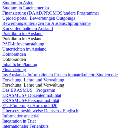
Studium in Asien
Studium in Lateinamerika
Finanzierung (DAAD/PROMOS/andere Programme)
Upload-portal: Bewerbungen Outgoings
Bewerbungsunterlagen für Austauschprogramme
Kurzaufenthalte im Ausland
Praktikum im Ausland
Praktikum im Ausland
PAD-Infoveranstaltung
Unterrichten im Ausland
Doktoranden
Doktoranden
Inhaltliche Planung
Finanzierung
Ins Ausland - Informationen für neu immatrikulierte Studierende
Forschung, Lehre und Verwaltung
Forschung, Lehre und Verwaltung
Das ERASMUS+ Programm
ERASMUS+ Dozentenmobilität
ERASMUS+ Personalmobilität
EU-Förderung / Horizon 2020
Übersetzungshinweise Deutsch - Englisch
Informationsmaterial
Integration in Trier
Internationaler Ferienkurs