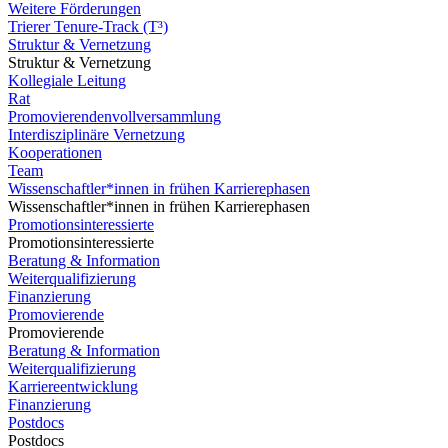
Weitere Förderungen
Trierer Tenure-Track (T³)
Struktur & Vernetzung
Struktur & Vernetzung
Kollegiale Leitung
Rat
Promovierendenvollversammlung
Interdisziplinäre Vernetzung
Kooperationen
Team
Wissenschaftler*innen in frühen Karrierephasen
Wissenschaftler*innen in frühen Karrierephasen
Promotionsinteressierte
Promotionsinteressierte
Beratung & Information
Weiterqualifizierung
Finanzierung
Promovierende
Promovierende
Beratung & Information
Weiterqualifizierung
Karriereentwicklung
Finanzierung
Postdocs
Postdocs