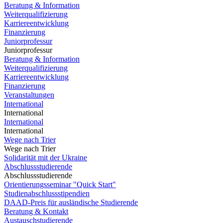
Beratung & Information
Weiterqualifizierung
Karriereentwicklung
Finanzierung
Juniorprofessur
Juniorprofessur
Beratung & Information
Weiterqualifizierung
Karriereentwicklung
Finanzierung
Veranstaltungen
International
International
International
International
Wege nach Trier
Wege nach Trier
Solidarität mit der Ukraine
Abschlussstudierende
Abschlussstudierende
Orientierungsseminar "Quick Start"
Studienabschlussstipendien
DAAD-Preis für ausländische Studierende
Beratung & Kontakt
Austauschstudierende