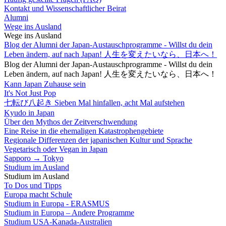
Kontakt und Wissenschaftlicher Beirat
Alumni
Wege ins Ausland
Wege ins Ausland
Blog der Alumni der Japan-Austauschprogramme - Willst du dein
Leben ändern, auf nach Japan! 人生を変えたいなら、日本へ！
Blog der Alumni der Japan-Austauschprogramme - Willst du dein
Leben ändern, auf nach Japan! 人生を変えたいなら、日本へ！
Kann Japan Zuhause sein
It's Not Just Pop
七転び八起き Sieben Mal hinfallen, acht Mal aufstehen
Kyudo in Japan
Über den Mythos der Zeitverschwendung
Eine Reise in die ehemaligen Katastrophengebiete
Regionale Differenzen der japanischen Kultur und Sprache
Vegetarisch oder Vegan in Japan
Sapporo → Tokyo
Studium im Ausland
Studium im Ausland
To Dos und Tipps
Europa macht Schule
Studium in Europa - ERASMUS
Studium in Europa – Andere Programme
Studium USA-Kanada-Australien