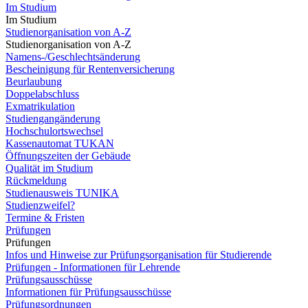
Im Studium
Im Studium
Studienorganisation von A-Z
Studienorganisation von A-Z
Namens-/Geschlechtsänderung
Bescheinigung für Rentenversicherung
Beurlaubung
Doppelabschluss
Exmatrikulation
Studiengangänderung
Hochschulortswechsel
Kassenautomat TUKAN
Öffnungszeiten der Gebäude
Qualität im Studium
Rückmeldung
Studienausweis TUNIKA
Studienzweifel?
Termine & Fristen
Prüfungen
Prüfungen
Infos und Hinweise zur Prüfungsorganisation für Studierende
Prüfungen - Informationen für Lehrende
Prüfungsausschüsse
Informationen für Prüfungsausschüsse
Prüfungsordnungen