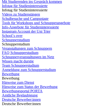
Mit Studierenden ins Gespräch kommen
Infotag für Studieninteressierte
Infotag für Studieninteressierte
Videos zu Studiengängen
Schulbesuche und Campustage
Tools für Workshops und Schnupperangebote
Info-Angebote für Studieninteressierte
Instagram Account der Uni Trier
School´s over
Schnupperstudium
Schnupperstudium
Veranstaltungen zum Schnuppern
FAQ Schnupperstudium
Schnupperveranstaltungen im Netz
Wissen macht durstig
Team Schnupperstudium
Anmeldung zum Schnupperstudium
Bewerbung
Bewerbung
Hinweise zum Dienst
Hinweise zum Status der Bewerbung
Bewerbungsportal PORTA
Amtliche Beglaubigung
Deutsche Bewerber:innen
Deutsche Bewerber:innen