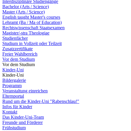
Interdisziplinäre Studiengänge
Bachelor (Arts / Science)
Master (Arts / Science)
English taught Master's courses
Lehramt (Ba / Ma of Education)
Rechtswissenschaft Staatsexamen
Magister/-stra Theologiae
Studienfächer
Studium in Vollzeit oder Teilzeit
Zusatzzertifikate
Freier Wahlbereich
Vor dem Studium
Vor dem Studium
Kinder-Uni
Kinder-Uni
Bildergalerie
Programm
Veranstaltung einreichen
Elternportal
Rund um die Kinder-Uni "Rabenschlau!"
Infos für Kinder
Kontakt
Das Kinder-Uni-Team
Freunde und Förderer
Frühstudium