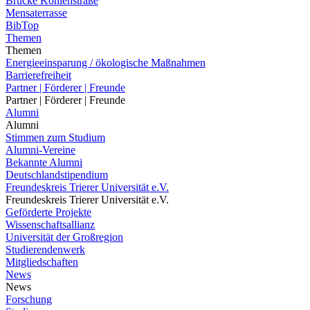
Brücke Kohlenstraße
Mensaterrasse
BibTop
Themen
Themen
Energieeinsparung / ökologische Maßnahmen
Barrierefreiheit
Partner | Förderer | Freunde
Partner | Förderer | Freunde
Alumni
Alumni
Stimmen zum Studium
Alumni-Vereine
Bekannte Alumni
Deutschlandstipendium
Freundeskreis Trierer Universität e.V.
Freundeskreis Trierer Universität e.V.
Geförderte Projekte
Wissenschaftsallianz
Universität der Großregion
Studierendenwerk
Mitgliedschaften
News
News
Forschung