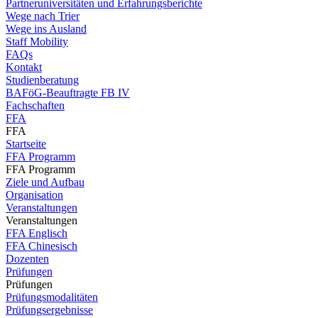
Partneruniversitäten und Erfahrungsberichte
Wege nach Trier
Wege ins Ausland
Staff Mobility
FAQs
Kontakt
Studienberatung
BAFöG-Beauftragte FB IV
Fachschaften
FFA
FFA
Startseite
FFA Programm
FFA Programm
Ziele und Aufbau
Organisation
Veranstaltungen
Veranstaltungen
FFA Englisch
FFA Chinesisch
Dozenten
Prüfungen
Prüfungen
Prüfungsmodalitäten
Prüfungsergebnisse