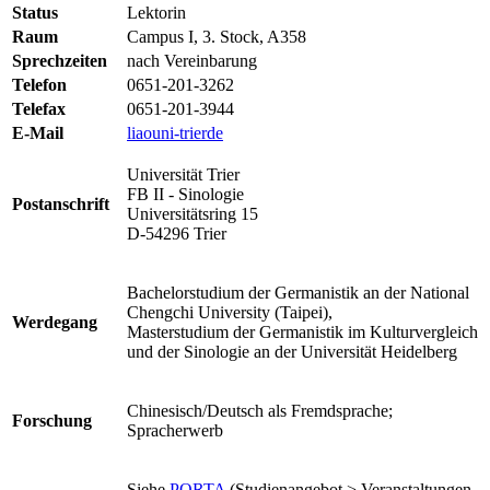
Status
Lektorin
Raum
Campus I, 3. Stock, A358
Sprechzeiten
nach Vereinbarung
Telefon
0651-201-3262
Telefax
0651-201-3944
E-Mail
liao
uni-trier
de
Universität Trier
FB II - Sinologie
Postanschrift
Universitätsring 15
D-54296 Trier
Bachelorstudium der Germanistik an der National
Chengchi University (Taipei),
Werdegang
Masterstudium der Germanistik im Kulturvergleich
und der Sinologie an der Universität Heidelberg
Chinesisch/Deutsch als Fremdsprache;
Forschung
Spracherwerb
Siehe
PORTA
(Studienangebot > Veranstaltungen