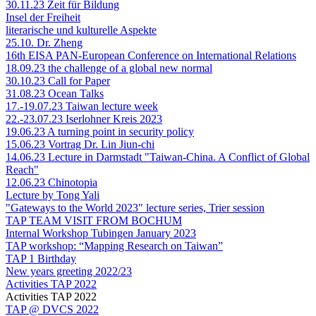
30.11.23 Zeit für Bildung
Insel der Freiheit
literarische und kulturelle Aspekte
25.10. Dr. Zheng
16th EISA PAN-European Conference on International Relations
18.09.23 the challenge of a global new normal
30.10.23 Call for Paper
31.08.23 Ocean Talks
17.-19.07.23 Taiwan lecture week
22.-23.07.23 Iserlohner Kreis 2023
19.06.23 A turning point in security policy
15.06.23 Vortrag Dr. Lin Jiun-chi
14.06.23 Lecture in Darmstadt "Taiwan-China. A Conflict of Global
Reach"
12.06.23 Chinotopia
Lecture by Tong Yali
"Gateways to the World 2023" lecture series, Trier session
TAP TEAM VISIT FROM BOCHUM
Internal Workshop Tubingen January 2023
TAP workshop: “Mapping Research on Taiwan”
TAP 1 Birthday
New years greeting 2022/23
Activities TAP 2022
Activities TAP 2022
TAP @ DVCS 2022