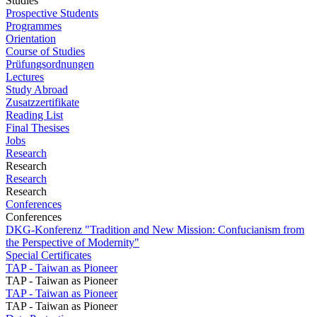
Studies
Prospective Students
Programmes
Orientation
Course of Studies
Prüfungsordnungen
Lectures
Study Abroad
Zusatzzertifikate
Reading List
Final Thesises
Jobs
Research
Research
Research
Research
Conferences
Conferences
DKG-Konferenz "Tradition and New Mission: Confucianism from
the Perspective of Modernity"
Special Certificates
TAP - Taiwan as Pioneer
TAP - Taiwan as Pioneer
TAP - Taiwan as Pioneer
TAP - Taiwan as Pioneer