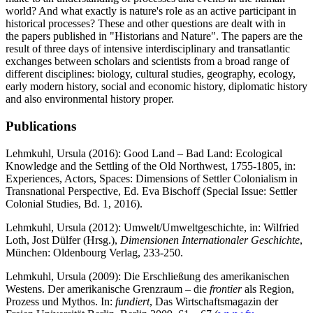
world? And what exactly is nature's role as an active participant in
historical processes? These and other questions are dealt with in
the papers published in "Historians and Nature". The papers are the
result of three days of intensive interdisciplinary and transatlantic
exchanges between scholars and scientists from a broad range of
different disciplines: biology, cultural studies, geography, ecology,
early modern history, social and economic history, diplomatic history
and also environmental history proper.
Publications
Lehmkuhl, Ursula (2016): Good Land – Bad Land: Ecological
Knowledge and the Settling of the Old Northwest, 1755-1805, in:
Experiences, Actors, Spaces: Dimensions of Settler Colonialism in
Transnational Perspective, Ed. Eva Bischoff (Special Issue: Settler
Colonial Studies, Bd. 1, 2016).
Lehmkuhl, Ursula (2012): Umwelt/Umweltgeschichte, in: Wilfried
Loth, Jost Dülfer (Hrsg.),
Dimensionen Internationaler Geschichte
,
München: Oldenbourg Verlag, 233-250.
Lehmkuhl, Ursula (2009): Die Erschließung des amerikanischen
Westens. Der amerikanische Grenzraum – die
frontier
als Region,
Prozess und Mythos. In:
fundiert
, Das Wirtschaftsmagazin der