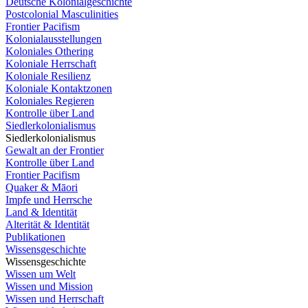
Deutsche Kolonialgeschichte
Postcolonial Masculinities
Frontier Pacifism
Kolonialausstellungen
Koloniales Othering
Koloniale Herrschaft
Koloniale Resilienz
Koloniale Kontaktzonen
Koloniales Regieren
Kontrolle über Land
Siedlerkolonialismus
Siedlerkolonialismus
Gewalt an der Frontier
Kontrolle über Land
Frontier Pacifism
Quaker & Māori
Impfe und Herrsche
Land & Identität
Alterität & Identität
Publikationen
Wissensgeschichte
Wissensgeschichte
Wissen um Welt
Wissen und Mission
Wissen und Herrschaft