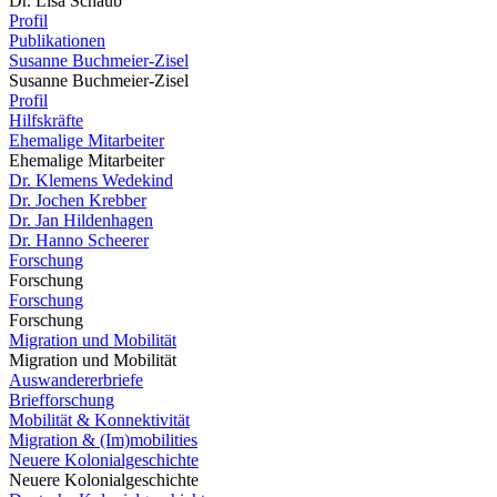
Dr. Lisa Schaub
Profil
Publikationen
Susanne Buchmeier-Zisel
Susanne Buchmeier-Zisel
Profil
Hilfskräfte
Ehemalige Mitarbeiter
Ehemalige Mitarbeiter
Dr. Klemens Wedekind
Dr. Jochen Krebber
Dr. Jan Hildenhagen
Dr. Hanno Scheerer
Forschung
Forschung
Forschung
Forschung
Migration und Mobilität
Migration und Mobilität
Auswandererbriefe
Briefforschung
Mobilität & Konnektivität
Migration & (Im)mobilities
Neuere Kolonialgeschichte
Neuere Kolonialgeschichte