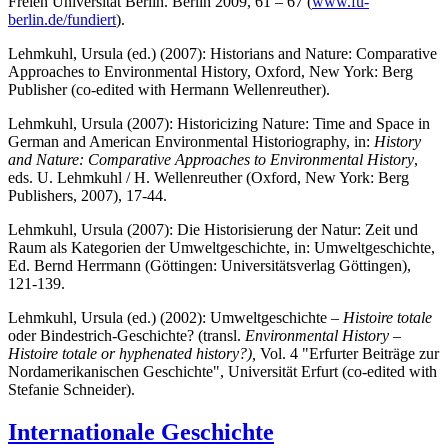
Freien Universität Berlin. Berlin 2009, 61 – 67 (
www.fu-
berlin.de/fundiert
).
Lehmkuhl, Ursula (ed.) (2007): Historians and Nature: Comparative
Approaches to Environmental History, Oxford, New York: Berg
Publisher (co-edited with Hermann Wellenreuther).
Lehmkuhl, Ursula (2007): Historicizing Nature: Time and Space in
German and American Environmental Historiography, in:
History
and Nature: Comparative Approaches to Environmental History
,
eds. U. Lehmkuhl / H. Wellenreuther (Oxford, New York: Berg
Publishers, 2007), 17-44.
Lehmkuhl, Ursula (2007): Die Historisierung der Natur: Zeit und
Raum als Kategorien der Umweltgeschichte, in: Umweltgeschichte,
Ed. Bernd Herrmann (Göttingen: Universitätsverlag Göttingen),
121-139.
Lehmkuhl, Ursula (ed.) (2002): Umweltgeschichte –
Histoire totale
oder Bindestrich-Geschichte? (transl.
Environmental History –
Histoire totale or hyphenated history?),
Vol. 4 "Erfurter Beiträge zur
Nordamerikanischen Geschichte", Universität Erfurt (co-edited with
Stefanie Schneider).
Internationale Geschichte