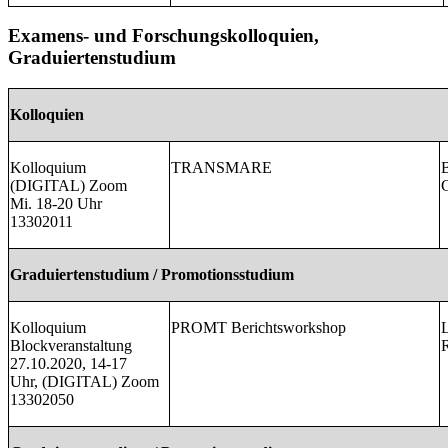
Examens- und Forschungskolloquien,
Graduiertenstudium
Kolloquien
Kolloquium
TRANSMARE
B
(DIGITAL) Zoom
G
Mi. 18-20 Uhr
13302011
Graduiertenstudium / Promotionsstudium
Kolloquium
PROMT Berichtsworkshop
L
Blockveranstaltung
R
27.10.2020, 14-17
Uhr, (DIGITAL) Zoom
13302050