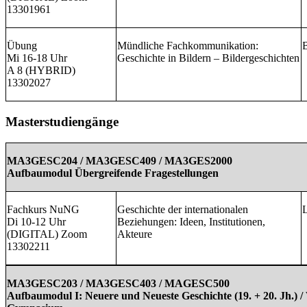
13301961
Übung
Mündliche Fachkommunikation:
B
Mi 16-18 Uhr
Geschichte in Bildern – Bildergeschichten
A 8 (HYBRID)
13302027
Masterstudiengänge
MA3GESC204 / MA3GESC409 / MA3GES2000
Aufbaumodul Übergreifende Fragestellungen
Fachkurs NuNG
Geschichte der internationalen
Di 10-12 Uhr
Beziehungen: Ideen, Institutionen,
(DIGITAL) Zoom
Akteure
13302211
MA3GESC203 / MA3GESC403 / MAGESC500
Aufbaumodul I: Neuere und Neueste Geschichte (19. + 20. Jh.) 