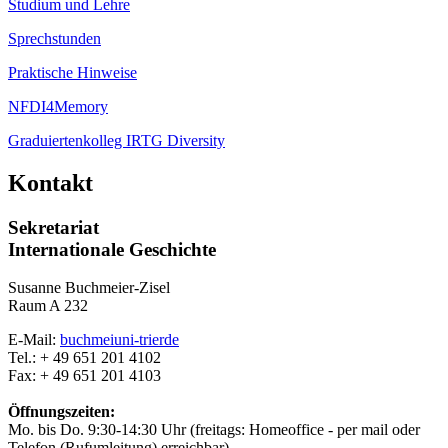
Studium und Lehre
Sprechstunden
Praktische Hinweise
NFDI4Memory
Graduiertenkolleg IRTG Diversity
Kontakt
Sekretariat
Internationale Geschichte
Susanne Buchmeier-Zisel
Raum A 232
E-Mail:
buchmei
uni-trier
de
Tel.: + 49 651 201 4102
Fax: + 49 651 201 4103
Öffnungszeiten:
Mo. bis Do. 9:30-14:30 Uhr (freitags: Homeoffice - per mail oder
Telefon (Rufumleitung) erreichbar)