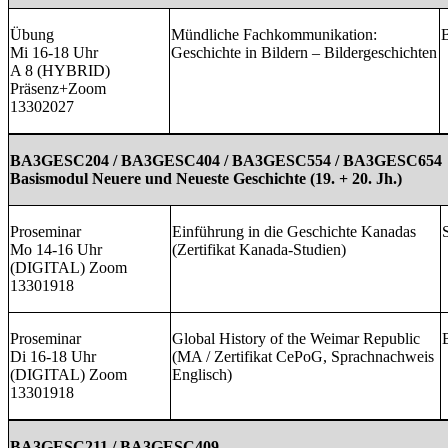
Übung
Mündliche Fachkommunikation:
B
Mi 16-18 Uhr
Geschichte in Bildern – Bildergeschichten
A 8 (HYBRID)
Präsenz+Zoom
13302027
BA3GESC204 / BA3GESC404 / BA3GESC554 / BA3GESC654
Basismodul Neuere und Neueste Geschichte (19. + 20. Jh.)
Proseminar
Einführung in die Geschichte Kanadas
Mo 14-16 Uhr
(Zertifikat Kanada-Studien)
(DIGITAL) Zoom
13301918
Proseminar
Global History of the Weimar Republic
Di 16-18 Uhr
(MA / Zertifikat CePoG, Sprachnachweis
(DIGITAL) Zoom
Englisch)
13301918
BA3GESC211 / BA3GESC409