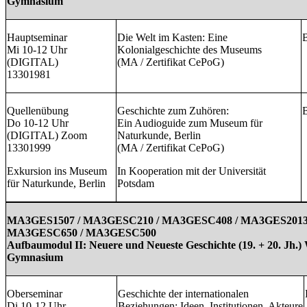
Gymnasium
Hauptseminar
Die Welt im Kasten: Eine
B
Mi 10-12 Uhr
Kolonialgeschichte des Museums
(DIGITAL)
(MA / Zertifikat CePoG)
13301981
Quellenübung
Geschichte zum Zuhören:
B
Do 10-12 Uhr
Ein Audioguide zum Museum für
(DIGITAL) Zoom
Naturkunde, Berlin
13301999
(MA / Zertifikat CePoG)
Exkursion ins Museum
In Kooperation mit der Universität
für Naturkunde, Berlin
Potsdam
MA3GES1507 / MA3GESC210 / MA3GESC408 / MA3GES2013
MA3GESC650 / MA3GESC500
Aufbaumodul II: Neuere und Neueste Geschichte (19. + 20. Jh.
Gymnasium
Oberseminar
Geschichte der internationalen
Di 10-12 Uhr
Beziehungen: Ideen, Institutionen, Akteure