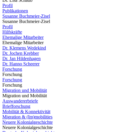
Dr. Lisa Schaub
Profil
Publikationen
Susanne Buchmeier-Zisel
Susanne Buchmeier-Zisel
Profil
Hilfskräfte
Ehemalige Mitarbeiter
Ehemalige Mitarbeiter
Dr. Klemens Wedekind
Dr. Jochen Krebber
Dr. Jan Hildenhagen
Dr. Hanno Scheerer
Forschung
Forschung
Forschung
Forschung
Migration und Mobilität
Migration und Mobilität
Auswandererbriefe
Briefforschung
Mobilität & Konnektivität
Migration & (Im)mobilities
Neuere Kolonialgeschichte
Neuere Kolonialgeschichte