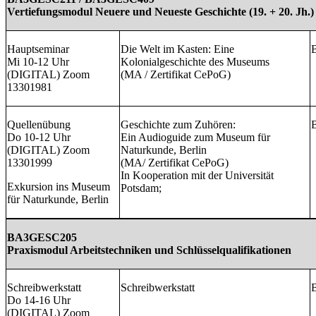
Vertiefungsmodul Neuere und Neueste Geschichte (19. + 20. Jh.)
Hauptseminar
Die Welt im Kasten: Eine
B
Mi 10-12 Uhr
Kolonialgeschichte des Museums
(DIGITAL) Zoom
(MA / Zertifikat CePoG)
13301981
Quellenübung
Geschichte zum Zuhören:
B
Do 10-12 Uhr
Ein Audioguide zum Museum für
(DIGITAL) Zoom
Naturkunde, Berlin
13301999
(MA/ Zertifikat CePoG)
In Kooperation mit der Universität
Exkursion ins Museum
Potsdam;
für Naturkunde, Berlin
BA3GESC205
Praxismodul Arbeitstechniken und Schlüsselqualifikationen
Schreibwerkstatt
Schreibwerkstatt
B
Do 14-16 Uhr
(DIGITAL) Zoom