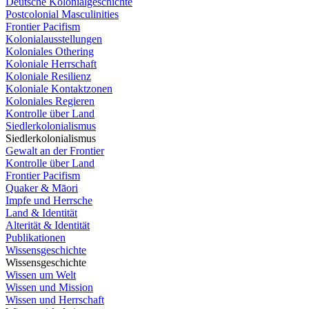
Deutsche Kolonialgeschichte
Postcolonial Masculinities
Frontier Pacifism
Kolonialausstellungen
Koloniales Othering
Koloniale Herrschaft
Koloniale Resilienz
Koloniale Kontaktzonen
Koloniales Regieren
Kontrolle über Land
Siedlerkolonialismus
Siedlerkolonialismus
Gewalt an der Frontier
Kontrolle über Land
Frontier Pacifism
Quaker & Māori
Impfe und Herrsche
Land & Identität
Alterität & Identität
Publikationen
Wissensgeschichte
Wissensgeschichte
Wissen um Welt
Wissen und Mission
Wissen und Herrschaft