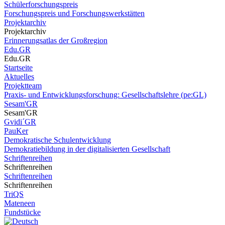
Schülerforschungspreis
Forschungspreis und Forschungswerkstätten
Projektarchiv
Projektarchiv
Erinnerungsatlas der Großregion
Edu.GR
Edu.GR
Startseite
Aktuelles
Projektteam
Praxis- und Entwicklungsforschung: Gesellschaftslehre (pe:GL)
Sesam'GR
Sesam'GR
Gvidi´GR
PauKer
Demokratische Schulentwicklung
Demokratiebildung in der digitalisierten Gesellschaft
Schriftenreihen
Schriftenreihen
Schriftenreihen
Schriftenreihen
TriQS
Mateneen
Fundstücke