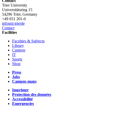
Contact
Trier University
Universitätsring 15
54296 Trier, Germany
+49 651 201-0
info
uni-trier
de
Contact
Facilities
Faculties & Subjects
Library
Canteen
IT
Sports
Shop
Press
Jobs
Campus maps
Imprimer
Protection des données
Accessibilité
Emergencies