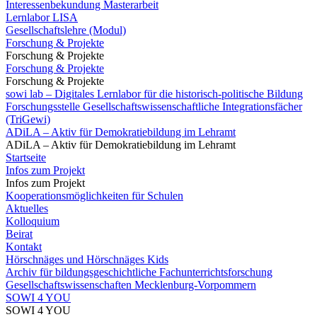
Interessenbekundung Masterarbeit
Lernlabor LISA
Gesellschaftslehre (Modul)
Forschung & Projekte
Forschung & Projekte
Forschung & Projekte
Forschung & Projekte
sowi lab – Digitales Lernlabor für die historisch-politische Bildung
Forschungsstelle Gesellschaftswissenschaftliche Integrationsfächer
(TriGewi)
ADiLA – Aktiv für Demokratiebildung im Lehramt
ADiLA – Aktiv für Demokratiebildung im Lehramt
Startseite
Infos zum Projekt
Infos zum Projekt
Kooperationsmöglichkeiten für Schulen
Aktuelles
Kolloquium
Beirat
Kontakt
Hörschnäges und Hörschnäges Kids
Archiv für bildungsgeschichtliche Fachunterrichtsforschung
Gesellschaftswissenschaften Mecklenburg-Vorpommern
SOWI 4 YOU
SOWI 4 YOU