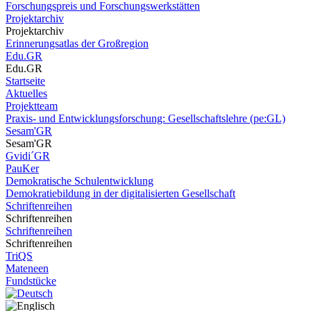
Forschungspreis und Forschungswerkstätten
Projektarchiv
Projektarchiv
Erinnerungsatlas der Großregion
Edu.GR
Edu.GR
Startseite
Aktuelles
Projektteam
Praxis- und Entwicklungsforschung: Gesellschaftslehre (pe:GL)
Sesam'GR
Sesam'GR
Gvidi´GR
PauKer
Demokratische Schulentwicklung
Demokratiebildung in der digitalisierten Gesellschaft
Schriftenreihen
Schriftenreihen
Schriftenreihen
Schriftenreihen
TriQS
Mateneen
Fundstücke