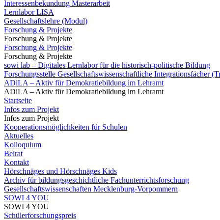
Interessenbekundung Masterarbeit
Lernlabor LISA
Gesellschaftslehre (Modul)
Forschung & Projekte
Forschung & Projekte
Forschung & Projekte
Forschung & Projekte
sowi lab – Digitales Lernlabor für die historisch-politische Bildung
Forschungsstelle Gesellschaftswissenschaftliche Integrationsfächer (
ADiLA – Aktiv für Demokratiebildung im Lehramt
ADiLA – Aktiv für Demokratiebildung im Lehramt
Startseite
Infos zum Projekt
Infos zum Projekt
Kooperationsmöglichkeiten für Schulen
Aktuelles
Kolloquium
Beirat
Kontakt
Hörschnäges und Hörschnäges Kids
Archiv für bildungsgeschichtliche Fachunterrichtsforschung
Gesellschaftswissenschaften Mecklenburg-Vorpommern
SOWI 4 YOU
SOWI 4 YOU
Schülerforschungspreis