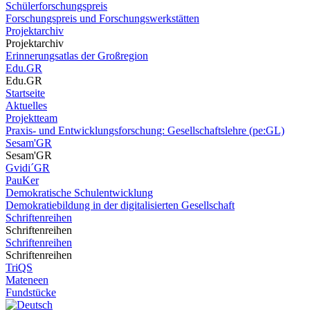
Schülerforschungspreis
Forschungspreis und Forschungswerkstätten
Projektarchiv
Projektarchiv
Erinnerungsatlas der Großregion
Edu.GR
Edu.GR
Startseite
Aktuelles
Projektteam
Praxis- und Entwicklungsforschung: Gesellschaftslehre (pe:GL)
Sesam'GR
Sesam'GR
Gvidi´GR
PauKer
Demokratische Schulentwicklung
Demokratiebildung in der digitalisierten Gesellschaft
Schriftenreihen
Schriftenreihen
Schriftenreihen
Schriftenreihen
TriQS
Mateneen
Fundstücke