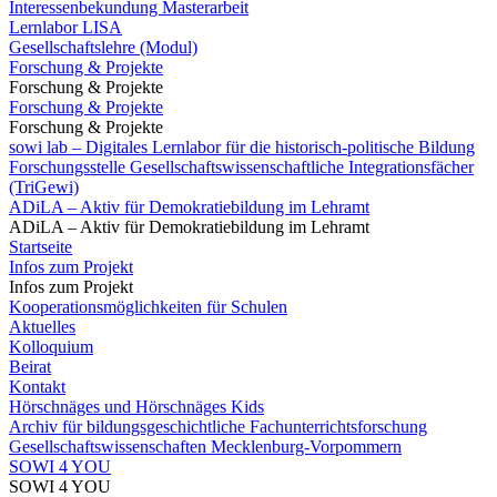
Interessenbekundung Masterarbeit
Lernlabor LISA
Gesellschaftslehre (Modul)
Forschung & Projekte
Forschung & Projekte
Forschung & Projekte
Forschung & Projekte
sowi lab – Digitales Lernlabor für die historisch-politische Bildung
Forschungsstelle Gesellschaftswissenschaftliche Integrationsfächer
(TriGewi)
ADiLA – Aktiv für Demokratiebildung im Lehramt
ADiLA – Aktiv für Demokratiebildung im Lehramt
Startseite
Infos zum Projekt
Infos zum Projekt
Kooperationsmöglichkeiten für Schulen
Aktuelles
Kolloquium
Beirat
Kontakt
Hörschnäges und Hörschnäges Kids
Archiv für bildungsgeschichtliche Fachunterrichtsforschung
Gesellschaftswissenschaften Mecklenburg-Vorpommern
SOWI 4 YOU
SOWI 4 YOU