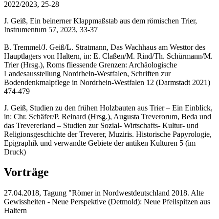
2022/2023, 25-28
J. Geiß, Ein beinerner Klappmaßstab aus dem römischen Trier,
Instrumentum 57, 2023, 33-37
B. Tremmel/J. Geiß/L. Stratmann, Das Wachhaus am Westtor des
Hauptlagers von Haltern, in: E. Claßen/M. Rind/Th. Schürmann/M.
Trier (Hrsg.), Roms fliessende Grenzen: Archäologische
Landesausstellung Nordrhein-Westfalen, Schriften zur
Bodendenkmalpflege in Nordrhein-Westfalen 12 (Darmstadt 2021)
474-479
J. Geiß, Studien zu den frühen Holzbauten aus Trier – Ein Einblick,
in: Chr. Schäfer/P. Reinard (Hrsg.), Augusta Treverorum, Beda und
das Trevererland – Studien zur Sozial- Wirtschafts- Kultur- und
Religionsgeschichte der Treverer, Muziris. Historische Papyrologie,
Epigraphik und verwandte Gebiete der antiken Kulturen 5 (im
Druck)
Vorträge
27.04.2018, Tagung "Römer in Nordwestdeutschland 2018. Alte
Gewissheiten - Neue Perspektive (Detmold): Neue Pfeilspitzen aus
Haltern