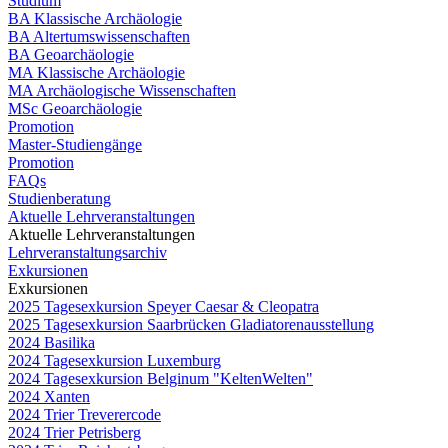
Studium
BA Klassische Archäologie
BA Altertumswissenschaften
BA Geoarchäologie
MA Klassische Archäologie
MA Archäologische Wissenschaften
MSc Geoarchäologie
Promotion
Master-Studiengänge
Promotion
FAQs
Studienberatung
Aktuelle Lehrveranstaltungen
Aktuelle Lehrveranstaltungen
Lehrveranstaltungsarchiv
Exkursionen
Exkursionen
2025 Tagesexkursion Speyer Caesar & Cleopatra
2025 Tagesexkursion Saarbrücken Gladiatorenausstellung
2024 Basilika
2024 Tagesexkursion Luxemburg
2024 Tagesexkursion Belginum "KeltenWelten"
2024 Xanten
2024 Trier Treverercode
2024 Trier Petrisberg