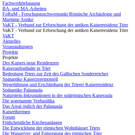
Fachwerkbebauung
BA- und MA-Arbeiten
FoRuM - Forschungsschwerpunkt Römische Archäologie und
Maritime Antike
VaKT - Verbund zur Erforschung der antiken Kaiserresidenz Trier
VaKT - Verbund zur Erforschung der antiken Kaiserresidenz Trier
VaKT
Aktuelles
Veranstaltungen
Projekte
Projekte
Des Kaisers neue Residenzen
Kaiseraufenthalte in Trier
Bedeutung Triers zur Zeit des Gallischen Sonderreiches
Spätantike Kaiserzeremoniell
Wegeführung und Erschließung der Trierer Kaiserresidenz
Spätantike Palastaula
Naturstein-Inkrustationen in der spätrömischen Kaiseraula
Die sogenannte Vorbasilika
Das Areal östlich der Palastaula
Kaiserthermen
Forum
Frühchristliche Kirchenanlagen
Die Entwicklung der römischen Wohnhäuser Triers
Die Wasserver- und Entsorgung des römischen Trier