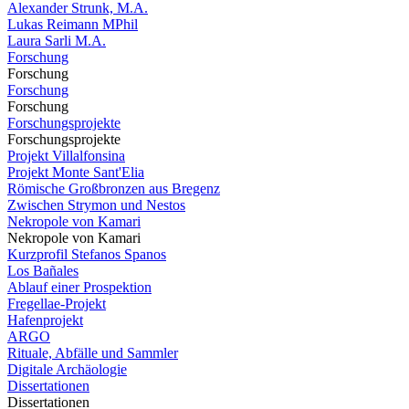
Alexander Strunk, M.A.
Lukas Reimann MPhil
Laura Sarli M.A.
Forschung
Forschung
Forschung
Forschung
Forschungsprojekte
Forschungsprojekte
Projekt Villalfonsina
Projekt Monte Sant'Elia
Römische Großbronzen aus Bregenz
Zwischen Strymon und Nestos
Nekropole von Kamari
Nekropole von Kamari
Kurzprofil Stefanos Spanos
Los Bañales
Ablauf einer Prospektion
Fregellae-Projekt
Hafenprojekt
ARGO
Rituale, Abfälle und Sammler
Digitale Archäologie
Dissertationen
Dissertationen