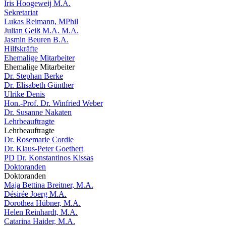
Iris Hoogeweij M.A.
Sekretariat
Lukas Reimann, MPhil
Julian Geiß M.A. M.A.
Jasmin Beuren B.A.
Hilfskräfte
Ehemalige Mitarbeiter
Ehemalige Mitarbeiter
Dr. Stephan Berke
Dr. Elisabeth Günther
Ulrike Denis
Hon.-Prof. Dr. Winfried Weber
Dr. Susanne Nakaten
Lehrbeauftragte
Lehrbeauftragte
Dr. Rosemarie Cordie
Dr. Klaus-Peter Goethert
PD Dr. Konstantinos Kissas
Doktoranden
Doktoranden
Maja Bettina Breitner, M.A.
Désirée Joerg M.A.
Dorothea Hübner, M.A.
Helen Reinhardt, M.A.
Catarina Haider, M.A.