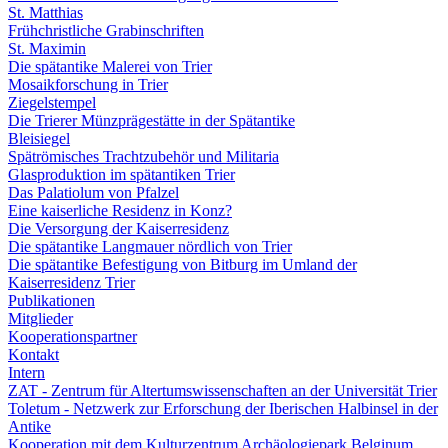
St. Matthias
Frühchristliche Grabinschriften
St. Maximin
Die spätantike Malerei von Trier
Mosaikforschung in Trier
Ziegelstempel
Die Trierer Münzprägestätte in der Spätantike
Bleisiegel
Spätrömisches Trachtzubehör und Militaria
Glasproduktion im spätantiken Trier
Das Palatiolum von Pfalzel
Eine kaiserliche Residenz in Konz?
Die Versorgung der Kaiserresidenz
Die spätantike Langmauer nördlich von Trier
Die spätantike Befestigung von Bitburg im Umland der
Kaiserresidenz Trier
Publikationen
Mitglieder
Kooperationspartner
Kontakt
Intern
ZAT - Zentrum für Altertumswissenschaften an der Universität Trier
Toletum - Netzwerk zur Erforschung der Iberischen Halbinsel in der
Antike
Kooperation mit dem Kulturzentrum Archäologiepark Belginum