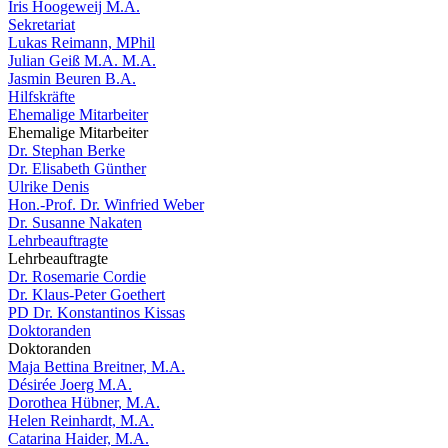
Iris Hoogeweij M.A.
Sekretariat
Lukas Reimann, MPhil
Julian Geiß M.A. M.A.
Jasmin Beuren B.A.
Hilfskräfte
Ehemalige Mitarbeiter
Ehemalige Mitarbeiter
Dr. Stephan Berke
Dr. Elisabeth Günther
Ulrike Denis
Hon.-Prof. Dr. Winfried Weber
Dr. Susanne Nakaten
Lehrbeauftragte
Lehrbeauftragte
Dr. Rosemarie Cordie
Dr. Klaus-Peter Goethert
PD Dr. Konstantinos Kissas
Doktoranden
Doktoranden
Maja Bettina Breitner, M.A.
Désirée Joerg M.A.
Dorothea Hübner, M.A.
Helen Reinhardt, M.A.
Catarina Haider, M.A.