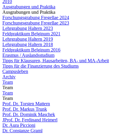
2010
Ausgrabungen und Praktika
Ausgrabungen und Praktika
Forschungsgrabung Fregellae 2024
Forschungsgrabung Fregellae 2023
Lehrgrabung Haltern 2023
Feldpraktikum Belginum 2021
Lehrgrabung Haltern 2019
Lehrgrabung Haltern 2018
Feldpraktikum Belginum 2016
Erasmus / Auslandsstudium
Tipps für Klausuren, Hausarbeiten, BA- und MA-Arbeit
Tipps für die Finanzierung des Studiums
Campusleben
Archiv
Team
Team
Team
Team
Prof. Dr. Torsten Mattern
Prof. Dr. Markus Trunk
Prof. Dr. Dominik Maschek
JProf. Dr. Ferdinand Heimerl
Dr. Aura Piccioni
Dr. Constanze Graml