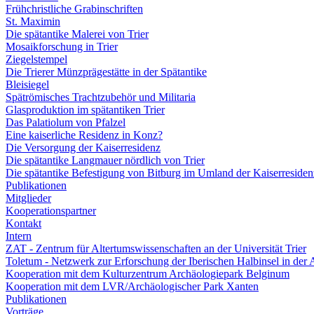
Frühchristliche Grabinschriften
St. Maximin
Die spätantike Malerei von Trier
Mosaikforschung in Trier
Ziegelstempel
Die Trierer Münzprägestätte in der Spätantike
Bleisiegel
Spätrömisches Trachtzubehör und Militaria
Glasproduktion im spätantiken Trier
Das Palatiolum von Pfalzel
Eine kaiserliche Residenz in Konz?
Die Versorgung der Kaiserresidenz
Die spätantike Langmauer nördlich von Trier
Die spätantike Befestigung von Bitburg im Umland der Kaiserresiden
Publikationen
Mitglieder
Kooperationspartner
Kontakt
Intern
ZAT - Zentrum für Altertumswissenschaften an der Universität Trier
Toletum - Netzwerk zur Erforschung der Iberischen Halbinsel in der 
Kooperation mit dem Kulturzentrum Archäologiepark Belginum
Kooperation mit dem LVR/Archäologischer Park Xanten
Publikationen
Vorträge