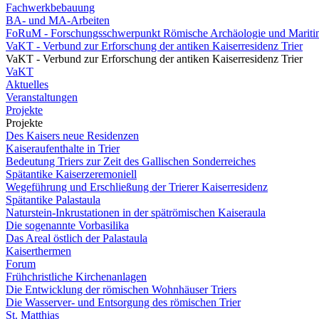
Fachwerkbebauung
BA- und MA-Arbeiten
FoRuM - Forschungsschwerpunkt Römische Archäologie und Mariti
VaKT - Verbund zur Erforschung der antiken Kaiserresidenz Trier
VaKT - Verbund zur Erforschung der antiken Kaiserresidenz Trier
VaKT
Aktuelles
Veranstaltungen
Projekte
Projekte
Des Kaisers neue Residenzen
Kaiseraufenthalte in Trier
Bedeutung Triers zur Zeit des Gallischen Sonderreiches
Spätantike Kaiserzeremoniell
Wegeführung und Erschließung der Trierer Kaiserresidenz
Spätantike Palastaula
Naturstein-Inkrustationen in der spätrömischen Kaiseraula
Die sogenannte Vorbasilika
Das Areal östlich der Palastaula
Kaiserthermen
Forum
Frühchristliche Kirchenanlagen
Die Entwicklung der römischen Wohnhäuser Triers
Die Wasserver- und Entsorgung des römischen Trier
St. Matthias