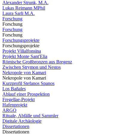
Alexander Strunk, M.A.
Lukas Reimann MPhil
Laura Sarli M.A.
Forschung
Forschung
Forschung
Forschung
Forschungsprojekte
Forschungsprojekte
Projekt Villalfonsina
Projekt Monte Sant'Elia
Römische Großbronzen aus Bregenz
Zwischen Strymon und Nestos
Nekropole von Kamari
Nekropole von Kamari
Kurzprofil Stefanos Spanos
Los Bañales
Ablauf einer Prospektion
Fregellae-Projekt
Hafenprojekt
ARGO
Rituale, Abfälle und Sammler
Digitale Archäologie
Dissertationen
Dissertationen