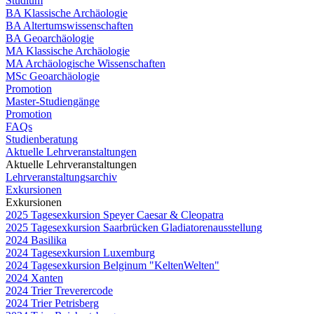
Studium
BA Klassische Archäologie
BA Altertumswissenschaften
BA Geoarchäologie
MA Klassische Archäologie
MA Archäologische Wissenschaften
MSc Geoarchäologie
Promotion
Master-Studiengänge
Promotion
FAQs
Studienberatung
Aktuelle Lehrveranstaltungen
Aktuelle Lehrveranstaltungen
Lehrveranstaltungsarchiv
Exkursionen
Exkursionen
2025 Tagesexkursion Speyer Caesar & Cleopatra
2025 Tagesexkursion Saarbrücken Gladiatorenausstellung
2024 Basilika
2024 Tagesexkursion Luxemburg
2024 Tagesexkursion Belginum "KeltenWelten"
2024 Xanten
2024 Trier Treverercode
2024 Trier Petrisberg