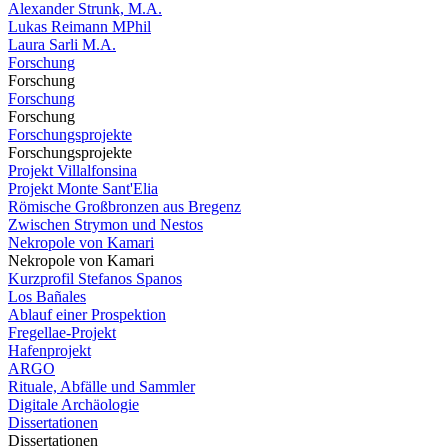
Alexander Strunk, M.A.
Lukas Reimann MPhil
Laura Sarli M.A.
Forschung
Forschung
Forschung
Forschung
Forschungsprojekte
Forschungsprojekte
Projekt Villalfonsina
Projekt Monte Sant'Elia
Römische Großbronzen aus Bregenz
Zwischen Strymon und Nestos
Nekropole von Kamari
Nekropole von Kamari
Kurzprofil Stefanos Spanos
Los Bañales
Ablauf einer Prospektion
Fregellae-Projekt
Hafenprojekt
ARGO
Rituale, Abfälle und Sammler
Digitale Archäologie
Dissertationen
Dissertationen