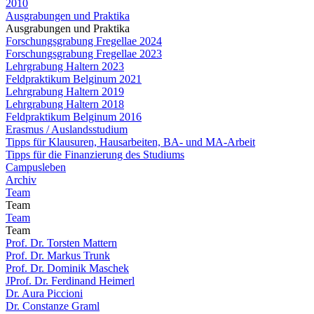
2010
Ausgrabungen und Praktika
Ausgrabungen und Praktika
Forschungsgrabung Fregellae 2024
Forschungsgrabung Fregellae 2023
Lehrgrabung Haltern 2023
Feldpraktikum Belginum 2021
Lehrgrabung Haltern 2019
Lehrgrabung Haltern 2018
Feldpraktikum Belginum 2016
Erasmus / Auslandsstudium
Tipps für Klausuren, Hausarbeiten, BA- und MA-Arbeit
Tipps für die Finanzierung des Studiums
Campusleben
Archiv
Team
Team
Team
Team
Prof. Dr. Torsten Mattern
Prof. Dr. Markus Trunk
Prof. Dr. Dominik Maschek
JProf. Dr. Ferdinand Heimerl
Dr. Aura Piccioni
Dr. Constanze Graml