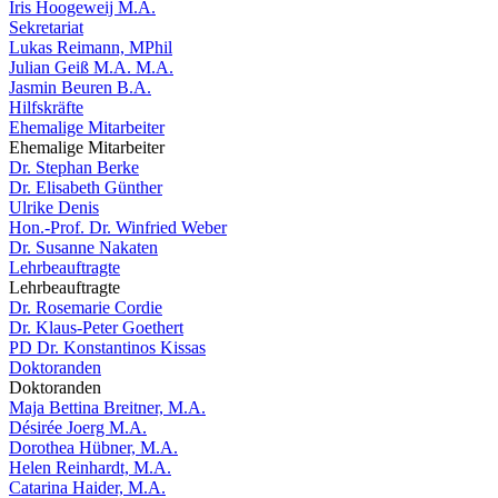
Iris Hoogeweij M.A.
Sekretariat
Lukas Reimann, MPhil
Julian Geiß M.A. M.A.
Jasmin Beuren B.A.
Hilfskräfte
Ehemalige Mitarbeiter
Ehemalige Mitarbeiter
Dr. Stephan Berke
Dr. Elisabeth Günther
Ulrike Denis
Hon.-Prof. Dr. Winfried Weber
Dr. Susanne Nakaten
Lehrbeauftragte
Lehrbeauftragte
Dr. Rosemarie Cordie
Dr. Klaus-Peter Goethert
PD Dr. Konstantinos Kissas
Doktoranden
Doktoranden
Maja Bettina Breitner, M.A.
Désirée Joerg M.A.
Dorothea Hübner, M.A.
Helen Reinhardt, M.A.
Catarina Haider, M.A.