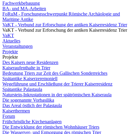
Fachwerkbebauung
BA- und MA-Arbeiten
FoRuM - Forschungsschwerpunkt Römische Archäologie und
Maritime Antike
VaKT - Verbund zur Erforschung der antiken Kaiserresidenz Trier
VaKT - Verbund zur Erforschung der antiken Kaiserresidenz Trier
VaKT
Aktuelles
Veranstaltungen
Projekte
Projekte
Des Kaisers neue Residenzen
Kaiseraufenthalte in Trier
Bedeutung Triers zur Zeit des Gallischen Sonderreiches
Spätantike Kaiserzeremoniell
Wegeführung und Erschließung der Trierer Kaiserresidenz
Spätantike Palastaula
Naturstein-Inkrustationen in der spätrömischen Kaiseraula
Die sogenannte Vorbasilika
Das Areal östlich der Palastaula
Kaiserthermen
Forum
Frühchristliche Kirchenanlagen
Die Entwicklung der römischen Wohnhäuser Triers
Die Wasserver- und Entsorgung des römischen Trier