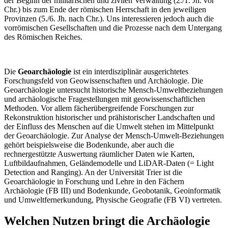
der Beginn der militärischen und zivilen Verwaltung (2./1. Jh. vor
Chr.) bis zum Ende der römischen Herrschaft in den jeweiligen
Provinzen (5./6. Jh. nach Chr.). Uns interessieren jedoch auch die
vorrömischen Gesellschaften und die Prozesse nach dem Untergang
des Römischen Reiches.
Die
Geoarchäologie
ist ein interdisziplinär ausgerichtetes
Forschungsfeld von Geowissenschaften und Archäologie. Die
Geoarchäologie untersucht historische Mensch-Umweltbeziehungen
und archäologische Fragestellungen mit geowissenschaftlichen
Methoden. Vor allem fächerübergreifende Forschungen zur
Rekonstruktion historischer und prähistorischer Landschaften und
der Einfluss des Menschen auf die Umwelt stehen im Mittelpunkt
der Geoarchäologie. Zur Analyse der Mensch-Umwelt-Beziehungen
gehört beispielsweise die Bodenkunde, aber auch die
rechnergestützte Auswertung räumlicher Daten wie Karten,
Luftbildaufnahmen, Geländemodelle und LiDAR-Daten (= Light
Detection and Ranging). An der Universität Trier ist die
Geoarchäologie in Forschung und Lehre in den Fächern
Archäologie (FB III) und Bodenkunde, Geobotanik, Geoinformatik
und Umweltfernerkundung, Physische Geografie (FB VI) vertreten.
Welchen Nutzen bringt die Archäologie