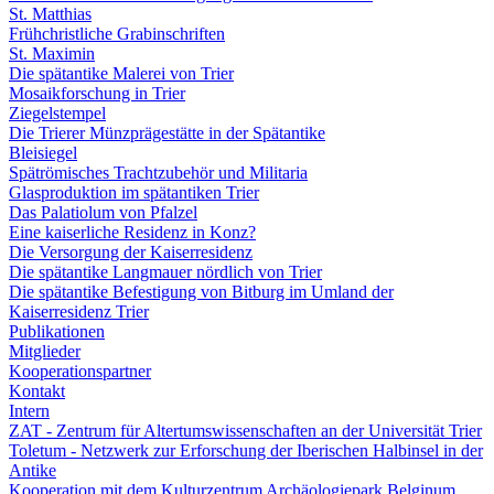
St. Matthias
Frühchristliche Grabinschriften
St. Maximin
Die spätantike Malerei von Trier
Mosaikforschung in Trier
Ziegelstempel
Die Trierer Münzprägestätte in der Spätantike
Bleisiegel
Spätrömisches Trachtzubehör und Militaria
Glasproduktion im spätantiken Trier
Das Palatiolum von Pfalzel
Eine kaiserliche Residenz in Konz?
Die Versorgung der Kaiserresidenz
Die spätantike Langmauer nördlich von Trier
Die spätantike Befestigung von Bitburg im Umland der
Kaiserresidenz Trier
Publikationen
Mitglieder
Kooperationspartner
Kontakt
Intern
ZAT - Zentrum für Altertumswissenschaften an der Universität Trier
Toletum - Netzwerk zur Erforschung der Iberischen Halbinsel in der
Antike
Kooperation mit dem Kulturzentrum Archäologiepark Belginum