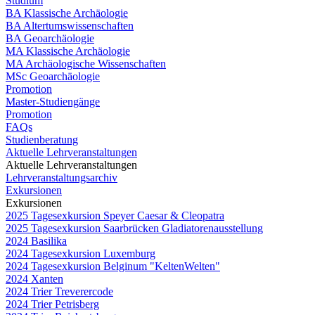
Studium
BA Klassische Archäologie
BA Altertumswissenschaften
BA Geoarchäologie
MA Klassische Archäologie
MA Archäologische Wissenschaften
MSc Geoarchäologie
Promotion
Master-Studiengänge
Promotion
FAQs
Studienberatung
Aktuelle Lehrveranstaltungen
Aktuelle Lehrveranstaltungen
Lehrveranstaltungsarchiv
Exkursionen
Exkursionen
2025 Tagesexkursion Speyer Caesar & Cleopatra
2025 Tagesexkursion Saarbrücken Gladiatorenausstellung
2024 Basilika
2024 Tagesexkursion Luxemburg
2024 Tagesexkursion Belginum "KeltenWelten"
2024 Xanten
2024 Trier Treverercode
2024 Trier Petrisberg