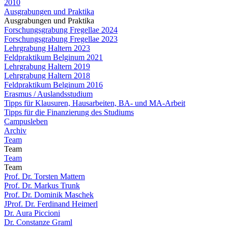
2010
Ausgrabungen und Praktika
Ausgrabungen und Praktika
Forschungsgrabung Fregellae 2024
Forschungsgrabung Fregellae 2023
Lehrgrabung Haltern 2023
Feldpraktikum Belginum 2021
Lehrgrabung Haltern 2019
Lehrgrabung Haltern 2018
Feldpraktikum Belginum 2016
Erasmus / Auslandsstudium
Tipps für Klausuren, Hausarbeiten, BA- und MA-Arbeit
Tipps für die Finanzierung des Studiums
Campusleben
Archiv
Team
Team
Team
Team
Prof. Dr. Torsten Mattern
Prof. Dr. Markus Trunk
Prof. Dr. Dominik Maschek
JProf. Dr. Ferdinand Heimerl
Dr. Aura Piccioni
Dr. Constanze Graml