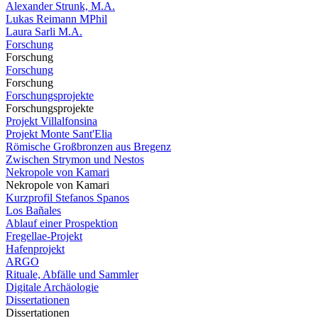
Alexander Strunk, M.A.
Lukas Reimann MPhil
Laura Sarli M.A.
Forschung
Forschung
Forschung
Forschung
Forschungsprojekte
Forschungsprojekte
Projekt Villalfonsina
Projekt Monte Sant'Elia
Römische Großbronzen aus Bregenz
Zwischen Strymon und Nestos
Nekropole von Kamari
Nekropole von Kamari
Kurzprofil Stefanos Spanos
Los Bañales
Ablauf einer Prospektion
Fregellae-Projekt
Hafenprojekt
ARGO
Rituale, Abfälle und Sammler
Digitale Archäologie
Dissertationen
Dissertationen