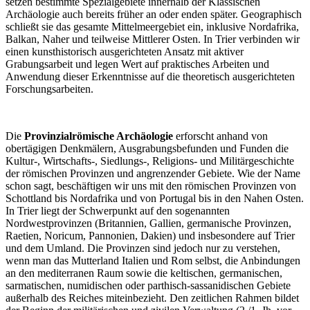
setzen bestimmte Spezialgebiete innerhalb der Klassischen
Archäologie auch bereits früher an oder enden später. Geographisch
schließt sie das gesamte Mittelmeergebiet ein, inklusive Nordafrika,
Balkan, Naher und teilweise Mittlerer Osten. In Trier verbinden wir
einen kunsthistorisch ausgerichteten Ansatz mit aktiver
Grabungsarbeit und legen Wert auf praktisches Arbeiten und
Anwendung dieser Erkenntnisse auf die theoretisch ausgerichteten
Forschungsarbeiten.
Die
Provinzialrömische Archäologie
erforscht anhand von
obertägigen Denkmälern, Ausgrabungsbefunden und Funden die
Kultur-, Wirtschafts-, Siedlungs-, Religions- und Militärgeschichte
der römischen Provinzen und angrenzender Gebiete. Wie der Name
schon sagt, beschäftigen wir uns mit den römischen Provinzen von
Schottland bis Nordafrika und von Portugal bis in den Nahen Osten.
In Trier liegt der Schwerpunkt auf den sogenannten
Nordwestprovinzen (Britannien, Gallien, germanische Provinzen,
Raetien, Noricum, Pannonien, Dakien) und insbesondere auf Trier
und dem Umland. Die Provinzen sind jedoch nur zu verstehen,
wenn man das Mutterland Italien und Rom selbst, die Anbindungen
an den mediterranen Raum sowie die keltischen, germanischen,
sarmatischen, numidischen oder parthisch-sassanidischen Gebiete
außerhalb des Reiches miteinbezieht. Den zeitlichen Rahmen bildet