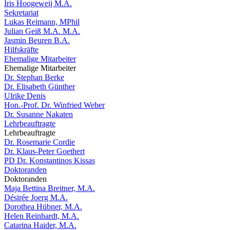
Iris Hoogeweij M.A.
Sekretariat
Lukas Reimann, MPhil
Julian Geiß M.A. M.A.
Jasmin Beuren B.A.
Hilfskräfte
Ehemalige Mitarbeiter
Ehemalige Mitarbeiter
Dr. Stephan Berke
Dr. Elisabeth Günther
Ulrike Denis
Hon.-Prof. Dr. Winfried Weber
Dr. Susanne Nakaten
Lehrbeauftragte
Lehrbeauftragte
Dr. Rosemarie Cordie
Dr. Klaus-Peter Goethert
PD Dr. Konstantinos Kissas
Doktoranden
Doktoranden
Maja Bettina Breitner, M.A.
Désirée Joerg M.A.
Dorothea Hübner, M.A.
Helen Reinhardt, M.A.
Catarina Haider, M.A.