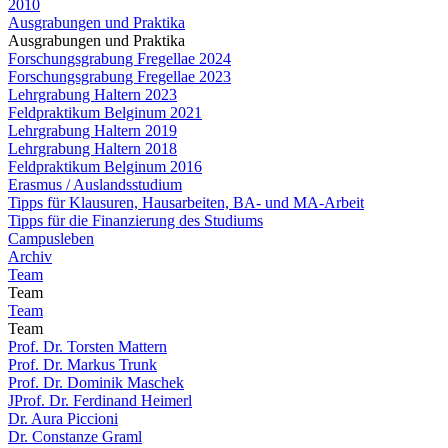
2010
Ausgrabungen und Praktika
Ausgrabungen und Praktika
Forschungsgrabung Fregellae 2024
Forschungsgrabung Fregellae 2023
Lehrgrabung Haltern 2023
Feldpraktikum Belginum 2021
Lehrgrabung Haltern 2019
Lehrgrabung Haltern 2018
Feldpraktikum Belginum 2016
Erasmus / Auslandsstudium
Tipps für Klausuren, Hausarbeiten, BA- und MA-Arbeit
Tipps für die Finanzierung des Studiums
Campusleben
Archiv
Team
Team
Team
Team
Prof. Dr. Torsten Mattern
Prof. Dr. Markus Trunk
Prof. Dr. Dominik Maschek
JProf. Dr. Ferdinand Heimerl
Dr. Aura Piccioni
Dr. Constanze Graml