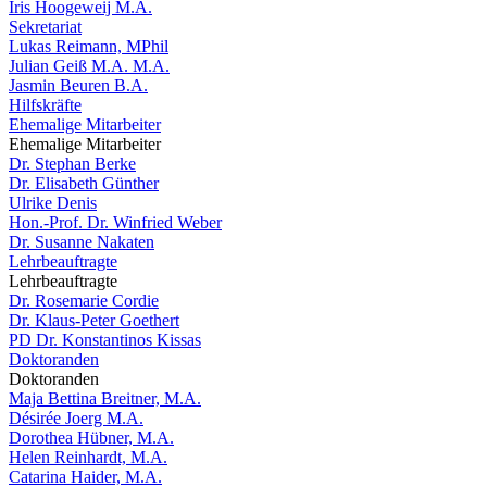
Iris Hoogeweij M.A.
Sekretariat
Lukas Reimann, MPhil
Julian Geiß M.A. M.A.
Jasmin Beuren B.A.
Hilfskräfte
Ehemalige Mitarbeiter
Ehemalige Mitarbeiter
Dr. Stephan Berke
Dr. Elisabeth Günther
Ulrike Denis
Hon.-Prof. Dr. Winfried Weber
Dr. Susanne Nakaten
Lehrbeauftragte
Lehrbeauftragte
Dr. Rosemarie Cordie
Dr. Klaus-Peter Goethert
PD Dr. Konstantinos Kissas
Doktoranden
Doktoranden
Maja Bettina Breitner, M.A.
Désirée Joerg M.A.
Dorothea Hübner, M.A.
Helen Reinhardt, M.A.
Catarina Haider, M.A.