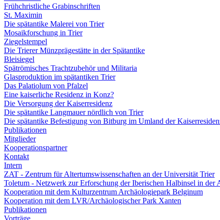
Frühchristliche Grabinschriften
St. Maximin
Die spätantike Malerei von Trier
Mosaikforschung in Trier
Ziegelstempel
Die Trierer Münzprägestätte in der Spätantike
Bleisiegel
Spätrömisches Trachtzubehör und Militaria
Glasproduktion im spätantiken Trier
Das Palatiolum von Pfalzel
Eine kaiserliche Residenz in Konz?
Die Versorgung der Kaiserresidenz
Die spätantike Langmauer nördlich von Trier
Die spätantike Befestigung von Bitburg im Umland der Kaiserresiden
Publikationen
Mitglieder
Kooperationspartner
Kontakt
Intern
ZAT - Zentrum für Altertumswissenschaften an der Universität Trier
Toletum - Netzwerk zur Erforschung der Iberischen Halbinsel in der 
Kooperation mit dem Kulturzentrum Archäologiepark Belginum
Kooperation mit dem LVR/Archäologischer Park Xanten
Publikationen
Vorträge