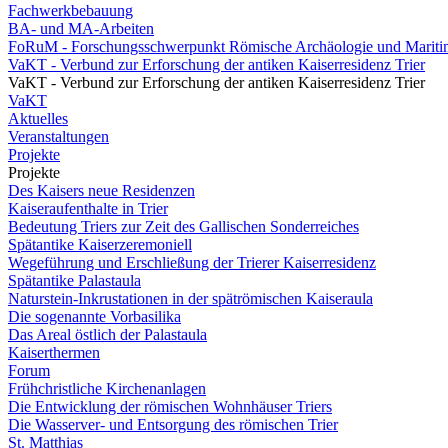
Fachwerkbebauung
BA- und MA-Arbeiten
FoRuM - Forschungsschwerpunkt Römische Archäologie und Mariti
VaKT - Verbund zur Erforschung der antiken Kaiserresidenz Trier
VaKT - Verbund zur Erforschung der antiken Kaiserresidenz Trier
VaKT
Aktuelles
Veranstaltungen
Projekte
Projekte
Des Kaisers neue Residenzen
Kaiseraufenthalte in Trier
Bedeutung Triers zur Zeit des Gallischen Sonderreiches
Spätantike Kaiserzeremoniell
Wegeführung und Erschließung der Trierer Kaiserresidenz
Spätantike Palastaula
Naturstein-Inkrustationen in der spätrömischen Kaiseraula
Die sogenannte Vorbasilika
Das Areal östlich der Palastaula
Kaiserthermen
Forum
Frühchristliche Kirchenanlagen
Die Entwicklung der römischen Wohnhäuser Triers
Die Wasserver- und Entsorgung des römischen Trier
St. Matthias