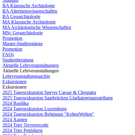
Studium
BA Klassische Archäologie
BA Altertumswissenschaften
BA Geoarchäologie
MA Klassische Archäologie
MA Archäologische Wissenschaften
MSc Geoarchäologie
Promotion
Master-Studiengänge
Promotion
FAQs
Studienberatung
Aktuelle Lehrveranstaltungen
Aktuelle Lehrveranstaltungen
Lehrveranstaltungsarchiv
Exkursionen
Exkursionen
2025 Tagesexkursion Speyer Caesar & Cleopatra
2025 Tagesexkursion Saarbrücken Gladiatorenausstellung
2024 Basilika
2024 Tagesexkursion Luxemburg
2024 Tagesexkursion Belginum "KeltenWelten"
2024 Xanten
2024 Trier Treverercode
2024 Trier Petrisberg