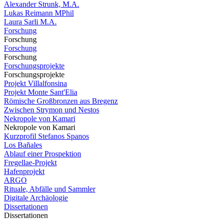
Alexander Strunk, M.A.
Lukas Reimann MPhil
Laura Sarli M.A.
Forschung
Forschung
Forschung
Forschung
Forschungsprojekte
Forschungsprojekte
Projekt Villalfonsina
Projekt Monte Sant'Elia
Römische Großbronzen aus Bregenz
Zwischen Strymon und Nestos
Nekropole von Kamari
Nekropole von Kamari
Kurzprofil Stefanos Spanos
Los Bañales
Ablauf einer Prospektion
Fregellae-Projekt
Hafenprojekt
ARGO
Rituale, Abfälle und Sammler
Digitale Archäologie
Dissertationen
Dissertationen