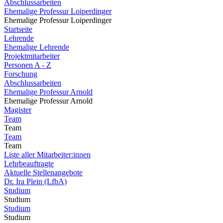
Abschlussarbeiten
Ehemalige Professur Loiperdinger
Ehemalige Professur Loiperdinger
Startseite
Lehrende
Ehemalige Lehrende
Projektmitarbeiter
Personen A - Z
Forschung
Abschlussarbeiten
Ehemalige Professur Arnold
Ehemalige Professur Arnold
Magister
Team
Team
Team
Team
Liste aller Mitarbeiter:innen
Lehrbeauftragte
Aktuelle Stellenangebote
Dr. Ira Plein (LfbA)
Studium
Studium
Studium
Studium