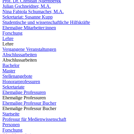
Prof. Dr. Christian Nuernbergk
Julian Gschneidner, M.A.
Nina Fabiola Schumacher, M.A.
Sekretariat: Susanne Kupp
Studentische und wissenschaftliche Hilfskräfte
Ehemalige Mitarbeiter:innen
Forschung
Lehre
Lehre
Vergangene Veranstaltungen
Abschlussarbeiten
Abschlussarbeiten
Bachelor
Master
Stellenangebote
Honorarprofessuren
Sekretariate
Ehemalige Professuren
Ehemalige Professuren
Ehemalige Professur Bucher
Ehemalige Professur Bucher
Startseite
Professur für Medienwissenschaft
Personen
Forschung