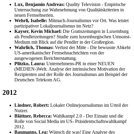
Lux, Benjamin Andreas:
Quality Television - Empirische
Untersuchung zur Wahrnehmung von Qualitätskriterien in
neuen Fernsehserien.
Wehrli, Isabelle:
Mitmach-Journalismus vor Ort. Was leistet
partizipativer Lokaljournalismus im Netz?
Kayser, Kevin Michael:
Die Gratiszeitungen in Luxemburg
als Pendlerzeitungen? Studie zum luxemburgischen Umsonst-
Medium mit Blick auf die Pendler in der Großregion.
Wahrlich, Thomas:
Verlust der Mitte - Die bewusste Abkehr
US-amerikanischer Fernsehnachrichten von der
ausgewogenen Berichterstattung.
Plitzko, Laura:
Unternehmens-PR in einer NEUEN
(MEDIEN-)Welt. Analyse der intrinsischen Motivation der
Rezipienten und der Rolle des Journalismus am Beispiel der
Deutschen Telekom AG.
2012
Lindner, Robert:
Lokaler Onlinejournalismus im Urteil der
Nutzer.
Blättner, Rebecca:
Wahlkampf 2.0 - Der Einsatz und die
Rolle von Social Media im US- Präsidentschaftswahlkampf
2012.
Baumanns, Lea:
Wünsch dir was! Eine Analyse des