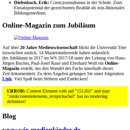
Diefenbach, Erik:
Comicjournalismus in der Schule. Zum
Einsatzpotential der gezeichneten Realität als non-fiktionales
Bildungsmedium.
Online-Magazin zum Jubiläum
Auf über
20 Jahre Medienwissenschaft
blickt die Universität Trier
inzwischen zurück. 14 Masterstudierende haben anlässlich
des Jubiläums in 2017 im WS 2017/18 unter der Leitung von Hans-
Jürgen Bucher, Paul-Josef Raue und Eberhard Wolf ein
Online-
Magazin
erstellt, das den Wandel des Fachs innerhalb dieser
Zeit dokumentiert. Zu dem Angebot gelangen Sie unter folgendem
Link
. Viel Spaß beim Stöbern und Entdecken!
ERROR:
Content Element with uid "151202" and type
"zimkcontentelements_textpickachel" has no rendering
definition!
Blog
www.wir-medienkinder.de