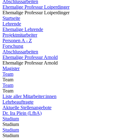
Abschlussarbeiten
Ehemalige Professur Loiperdinger
Ehemalige Professur Loiperdinger
Startseite
Lehrende
Ehemalige Lehrende
Projektmitarbeiter
Personen A - Z
Forschung
Abschlussarbeiten
Ehemalige Professur Arnold
Ehemalige Professur Arnold
Magister
Team
Team
Team
Team
Liste aller Mitarbeiter:innen
Lehrbeauftragte
Aktuelle Stellenangebote
Dr. Ira Plein (LfbA)
Studium
Studium
Studium
Studium