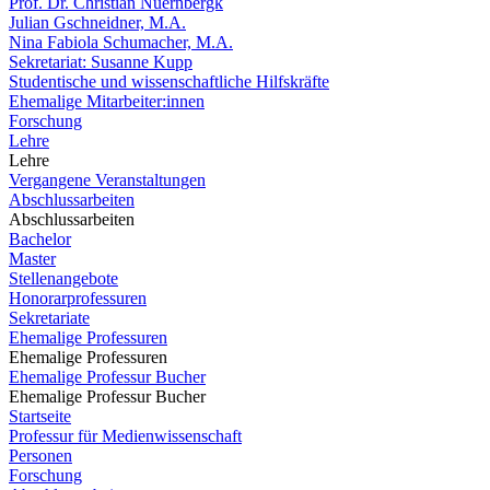
Prof. Dr. Christian Nuernbergk
Julian Gschneidner, M.A.
Nina Fabiola Schumacher, M.A.
Sekretariat: Susanne Kupp
Studentische und wissenschaftliche Hilfskräfte
Ehemalige Mitarbeiter:innen
Forschung
Lehre
Lehre
Vergangene Veranstaltungen
Abschlussarbeiten
Abschlussarbeiten
Bachelor
Master
Stellenangebote
Honorarprofessuren
Sekretariate
Ehemalige Professuren
Ehemalige Professuren
Ehemalige Professur Bucher
Ehemalige Professur Bucher
Startseite
Professur für Medienwissenschaft
Personen
Forschung