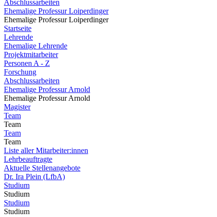
Abschlussarbeiten
Ehemalige Professur Loiperdinger
Ehemalige Professur Loiperdinger
Startseite
Lehrende
Ehemalige Lehrende
Projektmitarbeiter
Personen A - Z
Forschung
Abschlussarbeiten
Ehemalige Professur Arnold
Ehemalige Professur Arnold
Magister
Team
Team
Team
Team
Liste aller Mitarbeiter:innen
Lehrbeauftragte
Aktuelle Stellenangebote
Dr. Ira Plein (LfbA)
Studium
Studium
Studium
Studium