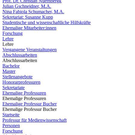
Prof. Dr. Christian Nuernbergk
Julian Gschneidner, M.A.
Nina Fabiola Schumacher, M.A.
Sekretariat: Susanne Kupp
Studentische und wissenschaftliche Hilfskräfte
Ehemalige Mitarbeiter:innen
Forschung
Lehre
Lehre
Vergangene Veranstaltungen
Abschlussarbeiten
Abschlussarbeiten
Bachelor
Master
Stellenangebote
Honorarprofessuren
Sekretariate
Ehemalige Professuren
Ehemalige Professuren
Ehemalige Professur Bucher
Ehemalige Professur Bucher
Startseite
Professur für Medienwissenschaft
Personen
Forschung