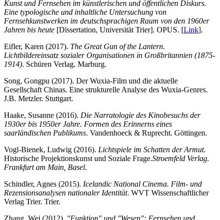
Kunst und Fernsehen im künstlerischen und öffentlichen Diskurs.
Eine typologische und inhaltliche Untersuchung von
Fernsehkunstwerken im deutschsprachigen Raum von den 1960er
Jahren bis heute
[Dissertation, Universität Trier]. OPUS. [
Link
].
Eifler, Karen (2017).
The Great Gun of the Lantern.
Lichtbildereinsatz sozialer Organisationen in Großbritannien (1875-
1914)
. Schüren Verlag. Marburg.
Song, Gongpu (2017). Der Wuxia-Film und die aktuelle
Gesellschaft Chinas. Eine strukturelle Analyse des Wuxia-Genres.
J.B. Metzler. Stuttgart.
Haake, Susanne (2016).
Die Narratologie des Kinobesuchs der
1930er bis 1950er Jahre. Formen des Erinnerns eines
saarländischen Publikums
. Vandenhoeck & Ruprecht. Göttingen.
Vogl-Bienek, Ludwig (2016).
Lichtspiele im Schatten der Armut.
Historische Projektionskunst und Soziale Frage.
Stroemfeld Verlag.
Frankfurt am Main, Basel.
Schindler, Agnes (2015).
Icelandic National Cinema. Film- und
Rezensionsanalysen nationaler Identität
. WVT Wissenschaftlicher
Verlag Trier. Trier.
Zhang, Wei (2012).
"Funktion" und "Wesen": Fernsehen und