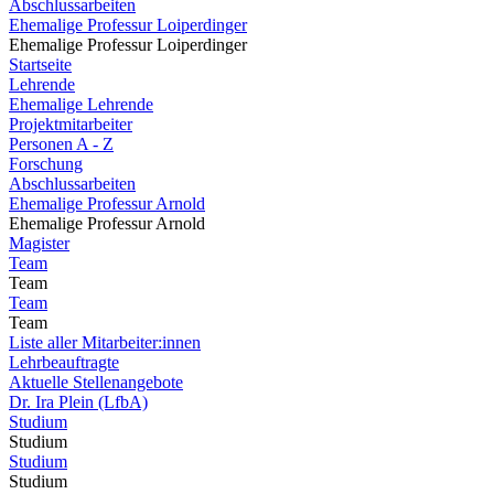
Abschlussarbeiten
Ehemalige Professur Loiperdinger
Ehemalige Professur Loiperdinger
Startseite
Lehrende
Ehemalige Lehrende
Projektmitarbeiter
Personen A - Z
Forschung
Abschlussarbeiten
Ehemalige Professur Arnold
Ehemalige Professur Arnold
Magister
Team
Team
Team
Team
Liste aller Mitarbeiter:innen
Lehrbeauftragte
Aktuelle Stellenangebote
Dr. Ira Plein (LfbA)
Studium
Studium
Studium
Studium