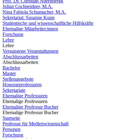
Prof. Dr. Christian Nuernbergk
Julian Gschneidner, M.A.
Nina Fabiola Schumacher, M.A.
Sekretariat: Susanne Kupp
Studentische und wissenschaftliche Hilfskräfte
Ehemalige Mitarbeiter:innen
Forschung
Lehre
Lehre
Vergangene Veranstaltungen
Abschlussarbeiten
Abschlussarbeiten
Bachelor
Master
Stellenangebote
Honorarprofessuren
Sekretariate
Ehemalige Professuren
Ehemalige Professuren
Ehemalige Professur Bucher
Ehemalige Professur Bucher
Startseite
Professur für Medienwissenschaft
Personen
Forschung