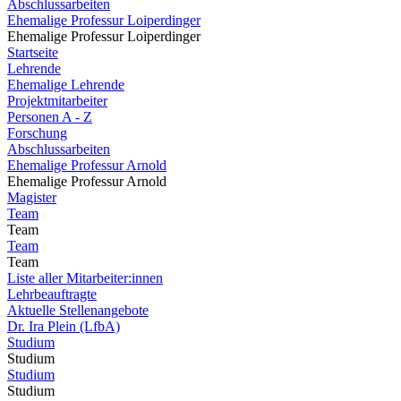
Abschlussarbeiten
Ehemalige Professur Loiperdinger
Ehemalige Professur Loiperdinger
Startseite
Lehrende
Ehemalige Lehrende
Projektmitarbeiter
Personen A - Z
Forschung
Abschlussarbeiten
Ehemalige Professur Arnold
Ehemalige Professur Arnold
Magister
Team
Team
Team
Team
Liste aller Mitarbeiter:innen
Lehrbeauftragte
Aktuelle Stellenangebote
Dr. Ira Plein (LfbA)
Studium
Studium
Studium
Studium