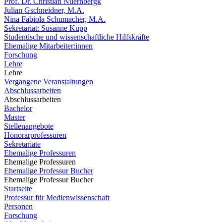
Prof. Dr. Christian Nuernbergk
Julian Gschneidner, M.A.
Nina Fabiola Schumacher, M.A.
Sekretariat: Susanne Kupp
Studentische und wissenschaftliche Hilfskräfte
Ehemalige Mitarbeiter:innen
Forschung
Lehre
Lehre
Vergangene Veranstaltungen
Abschlussarbeiten
Abschlussarbeiten
Bachelor
Master
Stellenangebote
Honorarprofessuren
Sekretariate
Ehemalige Professuren
Ehemalige Professuren
Ehemalige Professur Bucher
Ehemalige Professur Bucher
Startseite
Professur für Medienwissenschaft
Personen
Forschung