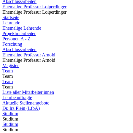
Abschlussarbeiten
Ehemalige Professur Loiperdinger
Ehemalige Professur Loiperdinger
Startseite
Lehrende
Ehemalige Lehrende
Projektmitarbeiter
Personen A - Z
Forschung
Abschlussarbeiten
Ehemalige Professur Arnold
Ehemalige Professur Arnold
Magister
Team
Team
Team
Team
Liste aller Mitarbeiter:innen
Lehrbeauftragte
Aktuelle Stellenangebote
Dr. Ira Plein (LfbA)
Studium
Studium
Studium
Studium