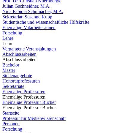
Prof. Dr. Christian Nuernbergk
Julian Gschneidner, M.A.
Nina Fabiola Schumacher, M.A.
Sekretariat: Susanne Kupp
Studentische und wissenschaftliche Hilfskräfte
Ehemalige Mitarbeiter:innen
Forschung
Lehre
Lehre
Vergangene Veranstaltungen
Abschlussarbeiten
Abschlussarbeiten
Bachelor
Master
Stellenangebote
Honorarprofessuren
Sekretariate
Ehemalige Professuren
Ehemalige Professuren
Ehemalige Professur Bucher
Ehemalige Professur Bucher
Startseite
Professur für Medienwissenschaft
Personen
Forschung