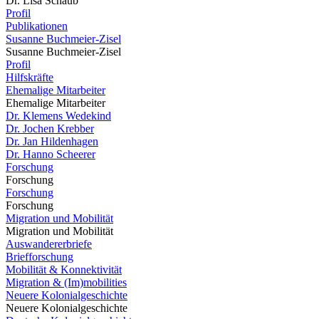
Dr. Lisa Schaub
Profil
Publikationen
Susanne Buchmeier-Zisel
Susanne Buchmeier-Zisel
Profil
Hilfskräfte
Ehemalige Mitarbeiter
Ehemalige Mitarbeiter
Dr. Klemens Wedekind
Dr. Jochen Krebber
Dr. Jan Hildenhagen
Dr. Hanno Scheerer
Forschung
Forschung
Forschung
Forschung
Migration und Mobilität
Migration und Mobilität
Auswandererbriefe
Briefforschung
Mobilität & Konnektivität
Migration & (Im)mobilities
Neuere Kolonialgeschichte
Neuere Kolonialgeschichte