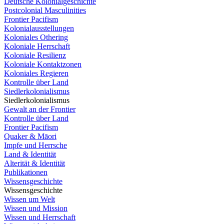
Deutsche Kolonialgeschichte
Postcolonial Masculinities
Frontier Pacifism
Kolonialausstellungen
Koloniales Othering
Koloniale Herrschaft
Koloniale Resilienz
Koloniale Kontaktzonen
Koloniales Regieren
Kontrolle über Land
Siedlerkolonialismus
Siedlerkolonialismus
Gewalt an der Frontier
Kontrolle über Land
Frontier Pacifism
Quaker & Māori
Impfe und Herrsche
Land & Identität
Alterität & Identität
Publikationen
Wissensgeschichte
Wissensgeschichte
Wissen um Welt
Wissen und Mission
Wissen und Herrschaft