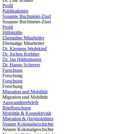
Dr. Lisa Schaub
Profil
Publikationen
Susanne Buchmeier-Zisel
Susanne Buchmeier-Zisel
Profil
Hilfskräfte
Ehemalige Mitarbeiter
Ehemalige Mitarbeiter
Dr. Klemens Wedekind
Dr. Jochen Krebber
Dr. Jan Hildenhagen
Dr. Hanno Scheerer
Forschung
Forschung
Forschung
Forschung
Migration und Mobilität
Migration und Mobilität
Auswandererbriefe
Briefforschung
Mobilität & Konnektivität
Migration & (Im)mobilities
Neuere Kolonialgeschichte
Neuere Kolonialgeschichte