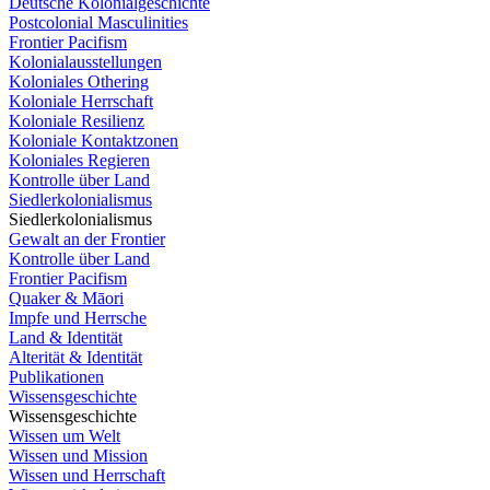
Deutsche Kolonialgeschichte
Postcolonial Masculinities
Frontier Pacifism
Kolonialausstellungen
Koloniales Othering
Koloniale Herrschaft
Koloniale Resilienz
Koloniale Kontaktzonen
Koloniales Regieren
Kontrolle über Land
Siedlerkolonialismus
Siedlerkolonialismus
Gewalt an der Frontier
Kontrolle über Land
Frontier Pacifism
Quaker & Māori
Impfe und Herrsche
Land & Identität
Alterität & Identität
Publikationen
Wissensgeschichte
Wissensgeschichte
Wissen um Welt
Wissen und Mission
Wissen und Herrschaft