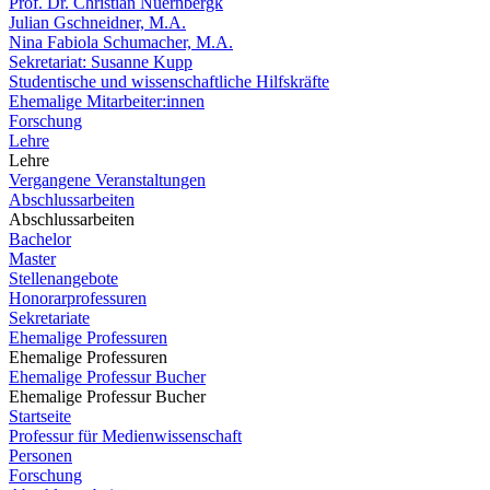
Prof. Dr. Christian Nuernbergk
Julian Gschneidner, M.A.
Nina Fabiola Schumacher, M.A.
Sekretariat: Susanne Kupp
Studentische und wissenschaftliche Hilfskräfte
Ehemalige Mitarbeiter:innen
Forschung
Lehre
Lehre
Vergangene Veranstaltungen
Abschlussarbeiten
Abschlussarbeiten
Bachelor
Master
Stellenangebote
Honorarprofessuren
Sekretariate
Ehemalige Professuren
Ehemalige Professuren
Ehemalige Professur Bucher
Ehemalige Professur Bucher
Startseite
Professur für Medienwissenschaft
Personen
Forschung