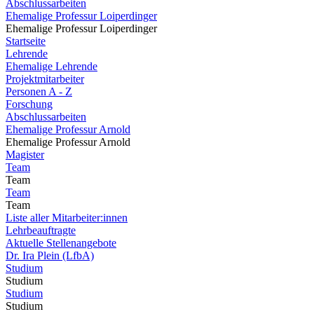
Abschlussarbeiten
Ehemalige Professur Loiperdinger
Ehemalige Professur Loiperdinger
Startseite
Lehrende
Ehemalige Lehrende
Projektmitarbeiter
Personen A - Z
Forschung
Abschlussarbeiten
Ehemalige Professur Arnold
Ehemalige Professur Arnold
Magister
Team
Team
Team
Team
Liste aller Mitarbeiter:innen
Lehrbeauftragte
Aktuelle Stellenangebote
Dr. Ira Plein (LfbA)
Studium
Studium
Studium
Studium