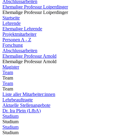
Abschlussarbeiten
Ehemalige Professur Loiperdinger
Ehemalige Professur Loiperdinger
Startseite
Lehrende
Ehemalige Lehrende
Projektmitarbeiter
Personen A - Z
Forschung
Abschlussarbeiten
Ehemalige Professur Arnold
Ehemalige Professur Arnold
Magister
Team
Team
Team
Team
Liste aller Mitarbeiter:innen
Lehrbeauftragte
Aktuelle Stellenangebote
Dr. Ira Plein (LfbA)
Studium
Studium
Studium
Studium