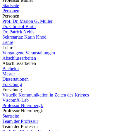
Professur Müller
Startseite
Personen
Personen
Prof. Dr. Marion G. Müller
Dr. Christof Barth
Dr. Patrick Nehls
Sekretariat: Karin Knod
Lehre
Lehre
Vergangene Veranstaltungen
Abschlussarbeiten
Abschlussarbeiten
Bachelor
Master
Dissertationen
Forschung
Forschung
Visuelle Kommunikation in Zeiten des Krieges
ViscomX-Lab
Professur Nuernbergk
Professur Nuernbergk
Startseite
Team der Professur
Team der Professur