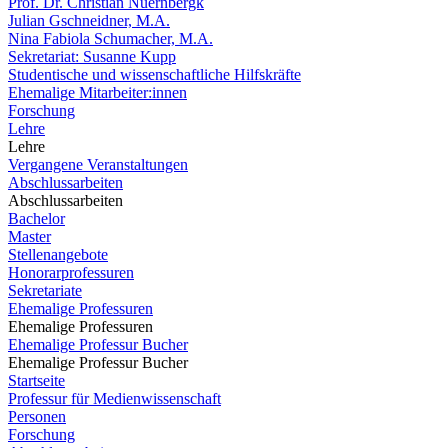
Prof. Dr. Christian Nuernbergk
Julian Gschneidner, M.A.
Nina Fabiola Schumacher, M.A.
Sekretariat: Susanne Kupp
Studentische und wissenschaftliche Hilfskräfte
Ehemalige Mitarbeiter:innen
Forschung
Lehre
Lehre
Vergangene Veranstaltungen
Abschlussarbeiten
Abschlussarbeiten
Bachelor
Master
Stellenangebote
Honorarprofessuren
Sekretariate
Ehemalige Professuren
Ehemalige Professuren
Ehemalige Professur Bucher
Ehemalige Professur Bucher
Startseite
Professur für Medienwissenschaft
Personen
Forschung