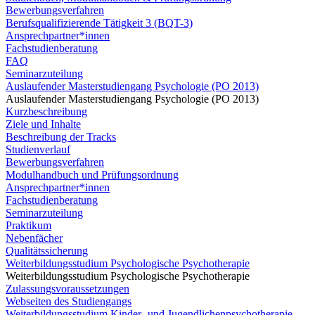
Bewerbungsverfahren
Berufsqualifizierende Tätigkeit 3 (BQT-3)
Ansprechpartner*innen
Fachstudienberatung
FAQ
Seminarzuteilung
Auslaufender Masterstudiengang Psychologie (PO 2013)
Auslaufender Masterstudiengang Psychologie (PO 2013)
Kurzbeschreibung
Ziele und Inhalte
Beschreibung der Tracks
Studienverlauf
Bewerbungsverfahren
Modulhandbuch und Prüfungsordnung
Ansprechpartner*innen
Fachstudienberatung
Seminarzuteilung
Praktikum
Nebenfächer
Qualitätssicherung
Weiterbildungsstudium Psychologische Psychotherapie
Weiterbildungsstudium Psychologische Psychotherapie
Zulassungsvoraussetzungen
Webseiten des Studiengangs
Weiterbildungsstudium Kinder- und Jugendlichenpsychotherapie