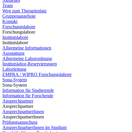
Aktuelles
Team
Weg zum Therapieplatz
Gruppenangebote
Kontakt
Forschungslabore
Forschungslabore
Institutslabore
Institutslabore
Allgemeine Informationen
Ausstattung
Allgemeine Laborordnung
Institutslabor-Reservierungen
Laborleitung
EMPRA / WIPRO Forschungslabore
Sona-System
Sona-System
Information für Studierende
Information für Forschende
Ansprechpartner
Ansprechpartner
AnsprechpartnerInnen
AnsprechpartnerInnen
Prüfungsausschuss
AnsprechpartnerInnen im Studium