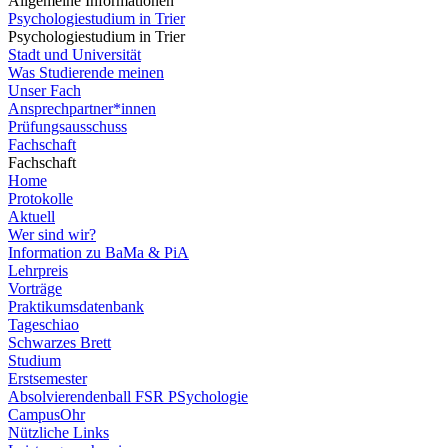
Allgemeine Informationen
Psychologiestudium in Trier
Psychologiestudium in Trier
Stadt und Universität
Was Studierende meinen
Unser Fach
Ansprechpartner*innen
Prüfungsausschuss
Fachschaft
Fachschaft
Home
Protokolle
Aktuell
Wer sind wir?
Information zu BaMa & PiA
Lehrpreis
Vorträge
Praktikumsdatenbank
Tageschiao
Schwarzes Brett
Studium
Erstsemester
Absolvierendenball FSR PSychologie
CampusOhr
Nützliche Links