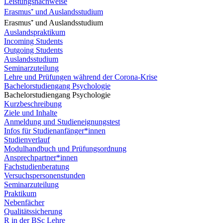
Leistungsnachweise
Erasmus⁺ und Auslandsstudium
Erasmus⁺ und Auslandsstudium
Auslandspraktikum
Incoming Students
Outgoing Students
Auslandsstudium
Seminarzuteilung
Lehre und Prüfungen während der Corona-Krise
Bachelorstudiengang Psychologie
Bachelorstudiengang Psychologie
Kurzbeschreibung
Ziele und Inhalte
Anmeldung und Studieneignungstest
Infos für Studienanfänger*innen
Studienverlauf
Modulhandbuch und Prüfungsordnung
Ansprechpartner*innen
Fachstudienberatung
Versuchspersonenstunden
Seminarzuteilung
Praktikum
Nebenfächer
Qualitätssicherung
R in der BSc Lehre