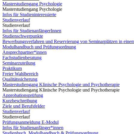
Masterstudiengang Psychologie
Masterstudiengang Psychologie
Infos für Studieninteressierte
Studienverlauf
Studienverlauf
Infos für StudienanfängerInnen
Studienschwerpunkte
Bewerbungsverfahren und Reservierung von Seminarplätzen in eine
Modulhandbuch und Prüfungsordnung
Ansprechpartner*innen
Fachstudienberatung
Seminarzuteilung
Praktikum
Freier Wahlbereich
Qualitätssicherung
Masterstudiengang Klinische Psychologie und Psychotherapie
Masterstudiengang Klinische Psychologie und Psychotherapie
Approbationsprüfung
Kurzbeschreibung
Ziele und Berufsfelder
Studienverlauf
Studienverlauf
Prüfungsanmeldung E-Modul
Infos für Studienanfänger*innen
Studienbuch, Modulhandbuch & Prüfungsordnung