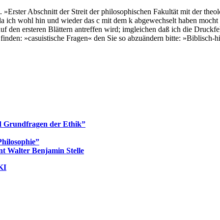
 »Erster Abschnitt der Streit der philosophischen Fakultät mit der theolo
a ich wohl hin und wieder das c mit dem k abgewechselt haben mocht z.
f den ersteren Blättern antreffen wird; imgleichen daß ich die Druckfeh
inden: »casuistische Fragen« den Sie so abzuändern bitte: »Biblisch-h
d Grundfragen der Ethik”
hilosophie”
t Walter Benjamin Stelle
KI