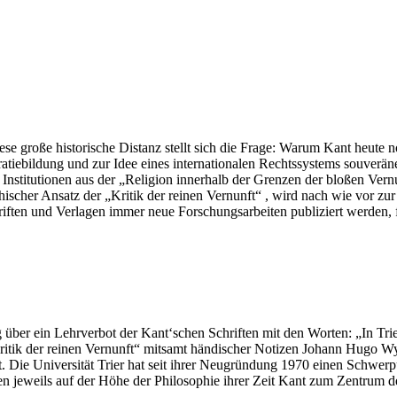
ese große historische Distanz stellt sich die Frage: Warum Kant heute 
ebildung und zur Idee eines internationalen Rechtssystems souveräner
r Institutionen aus der „Religion innerhalb der Grenzen der bloßen Ver
hischer Ansatz der „Kritik der reinen Vernunft“ , wird nach wie vor 
iften und Verlagen immer neue Forschungsarbeiten publiziert werden, f
über ein Lehrverbot der Kant‘schen Schriften mit den Worten: „In Tri
„Kritik der reinen Vernunft“ mitsamt händischer Notizen Johann Hugo 
. Die Universität Trier hat seit ihrer Neugründung 1970 einen Schwer
ren jeweils auf der Höhe der Philosophie ihrer Zeit Kant zum Zentrum d