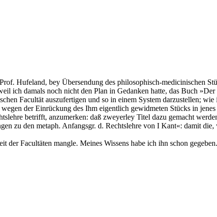
rof. Hufeland, bey Übersendung des philosophisch-medicinischen Stücks
eil ich damals noch nicht den Plan in Gedanken hatte, das Buch »Der S
schen Facultät auszufertigen und so in einem System darzustellen; wie i
, wegen der Einrückung des Ihm eigentlich gewidmeten Stücks in jenes
htslehre betrifft, anzumerken: daß zweyerley Titel dazu gemacht werd
gen zu den metaph. Anfangsgr. d. Rechtslehre von I Kant«: damit die,
reit der Facultäten mangle. Meines Wissens habe ich ihn schon gegeben