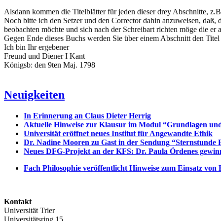
Alsdann kommen die Titelblätter für jeden dieser drey Abschnitte, z.B.
Noch bitte ich den Setzer und den Corrector dahin anzuweisen, daß, d
beobachten möchte und sich nach der Schreibart richten möge die er au
Gegen Ende dieses Buchs werden Sie über einem Abschnitt den Titel f
Ich bin Ihr ergebener
Freund und Diener I Kant
Königsb: den 9ten Maj. 1798
Neuigkeiten
In Erinnerung an Claus Dieter Herrig
Aktuelle Hinweise zur Klausur im Modul “Grundlagen un
Universität eröffnet neues Institut für Angewandte Ethik
Dr. Nadine Mooren zu Gast in der Sendung “Sternstunde P
Neues DFG-Projekt an der KFS: Dr. Paula Órdenes gewinn
Fach Philosophie veröffentlicht Hinweise zum Einsatz von 
Kontakt
Universität Trier
Universitätsring 15