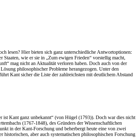
noch lesen? Hier bieten sich ganz unterschiedliche Antwortoptionen:
 Staaten, wie er sie in „Zum ewigen Frieden“ vorstellig macht,
nunft“ mag nicht an Aktualität verloren haben. Doch auch von der
zur Lösung philosophischer Probleme herangezogen. Unter den
ührt Kant sicher die Liste der zahlreichsten mit deutlichem Abstand
er ist Kant ganz unbekannt“ (von Hügel (1793)). Doch war dies nicht
Wyttembachs (1767-1848), des Gründers der Wissenschaftlichen
punkt in der Kant-Forschung und beherbergt heute eine von zwei
er historischen, aber auch systematischen philosophischen Forschung