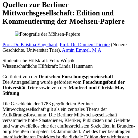
Quellen zur Berliner
Mittwochsgesellschaft: Edition und
Kommentierung der Moehsen-Papiere
Prof. Dr. Kristina Engelhard
,
Prof. Dr. Damien Tricoire
(Neuere
Geschichte, Universität Trier),
Armin Emmel, M.A
.
Studentische Hilfskraft: Felix Wójcik
Wissenschaftliche Hilfskraft: Linda Hausmann
Gefördert von der
Deutschen Forschungsgemeinschaft
Die Antragstellung wurde gefördert vom
Forschungsfond der
Universität Trier
sowie von der
Manfred und Christa May
Stiftung
Die Geschichte der 1783 gegründeten Berliner
Mittwochsgesellschaft gilt als ein zentrales Thema der
Aufklärungsforschung. Die Berliner Mittwochsgesellschaft
versammelte hohe Staats­diener, Kleriker, Publizisten und Gelehrte
und war zweifellos eine der ein­fluss­reichs­ten So­zie­täten in Bran­den­
burg-Preu­ßen im späten 18. Jahrhundert. Ziel des hier be­an­tragten
inter­dis­zi­plinären Projektes ist die digitale Edition der wichtigsten