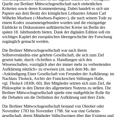
Quelle zur Berliner Mittwochsgesellschaft nach ein­heit­lichen
Kriterien sowie deren Kommentierung. Dabei handelt es sich um
Papiere aus dem Besitz des kö­nig­lichen Leibarztes Johann Carl
Wilhelm Moehsen (»Moehsen-Papiere«), die nach seinem Tode zu
einem Kodex zu­sam­men­gebunden wurden und die einzigartige
Einblicke in Diskussionen aufklä­re­rischer Kreise im Berlin des
späten 18. Jahrhunderts bieten. Dank der digitalen Edition soll ein
wichtiges Kapitel der euro­päischen Ideengeschichte der For­schung
zugänglich gemacht werden.
Die Berliner Mittwochsgesellschaft war nach ihrem
Selbstverständnis eine gelehrte Gesellschaft, die sich zum Ziel
gesetzt hatte, durch »Schriften u. Handlungen sich den
Wissenschaften, vorzüglich aber der immer mehr zu verbrei­tenden
Aufklärung nützlich« zu erweisen (zit. nach dem Ms. der
›Ankündigung Einer Gesell­schaft von Freunden der Aufklärung‹ im
Nachlass Tholuck, Archiv der Franckeschen Stiftungen Halle,
vgl.
Tholuck 1830b
, 60). Ihre Mitglieder setzten sich zum Ziel, die
Philosophie in den Dienst des allgemeinen Nutzens zu stellen. Die
Berliner Mittwochsgesellschaft spielte eine maßgebliche Rolle für
die Debatten um die Definition der Aufklärung und ihrer Ziele.
Die Berliner Mittwochsgesellschaft bestand von Oktober oder
November 1783 bis November 1798. Sie war eine Geheim­
gesellschaft, deren Mitglieder Stillschweigen über ihre Existenz und