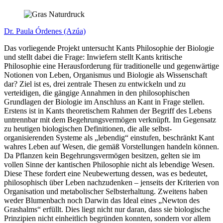
Dr. Paula Órdenes (Azúa)
Das vorliegende Projekt untersucht Kants Philosophie der Biologie
und stellt dabei die Frage: Inwiefern stellt Kants kritische
Philosophie eine Herausforderung für traditionelle und gegenwärtige
Notionen von Leben, Organismus und Biologie als Wissenschaft
dar? Ziel ist es, drei zentrale Thesen zu entwickeln und zu
verteidigen, die gängige Annahmen in den philosophischen
Grundlagen der Biologie im Anschluss an Kant in Frage stellen.
Erstens ist in Kants theoretischem Rahmen der Begriff des Lebens
untrennbar mit dem Begehrungsvermögen verknüpft. Im Gegensatz
zu heutigen biologischen Definitionen, die alle selbst-
organisierenden Systeme als „lebendig“ einstufen, beschränkt Kant
wahres Leben auf Wesen, die gemäß Vorstellungen handeln können.
Da Pflanzen kein Begehrungsvermögen besitzen, gelten sie im
vollen Sinne der kantischen Philosophie nicht als lebendige Wesen.
Diese These fordert eine Neubewertung dessen, was es bedeutet,
philosophisch über Leben nachzudenken – jenseits der Kriterien von
Organisation und metabolischer Selbsterhaltung. Zweitens haben
weder Blumenbach noch Darwin das Ideal eines „Newton des
Grashalms“ erfüllt. Dies liegt nicht nur daran, dass sie biologische
Prinzipien nicht einheitlich begründen konnten, sondern vor allem