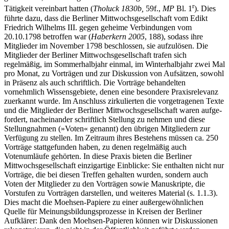
r
Tätigkeit vereinbart hatten (
Tholuck 1830b,
59f.,
MP
Bl. 1
). Dies
führte dazu, dass die Berliner Mittwochsgesellschaft vom Edikt
Friedrich Wilhelms III. gegen geheime Verbindungen vom
20.10.1798 betroffen war (
Haberkern 2005
, 188), sodass ihre
Mitglieder im November 1798 beschlossen, sie aufzulösen. Die
Mitglieder der Berliner Mittwochsgesellschaft trafen sich
regelmäßig, im Sommerhalbjahr einmal, im Winterhalbjahr zwei Mal
pro Monat, zu Vorträ­gen und zur Diskussion von Aufsätzen, sowohl
in Präsenz als auch schriftlich. Die Vorträge be­handelten
vornehmlich Wissensgebiete, denen eine besondere Praxisrelevanz
zuerkannt wur­de. Im Anschluss zirkulierten die vorgetragenen Texte
und die Mitglieder der Berliner Mittwochsgesellschaft waren aufge­
fordert, nacheinander schriftlich Stellung zu nehmen und diese
Stellungnahmen (»Voten« ge­nannt) den übrigen Mitgliedern zur
Verfügung zu stellen. Im Zeitraum ihres Bestehens müssen ca. 250
Vorträge stattgefunden haben, zu denen regelmäßig auch
Votenumläufe gehörten. In diese Praxis bieten die Berliner
Mittwochsgesellschaft einzigartige Einblicke: Sie enthalten nicht nur
Vorträge, die bei die­sen Treffen gehalten wurden, sondern auch
Voten der Mitglieder zu den Vorträgen sowie Ma­nuskripte, die
Vorstufen zu Vorträgen darstellen, und weiteres Material (s. 1.1.3).
Dies macht die Moehsen-Papiere zu einer außergewöhnlichen
Quelle für Meinungsbildungsprozesse in Kreisen der Berliner
Aufklärer: Dank den Moehsen-Papieren können wir Diskussionen