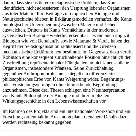
daran, dass sie das tiefere metaphysische Problem, das Kant
identifiziert, nicht adressierten: den Ursprung lebender Organismen
aus toter Materie. Ihre Beiträge zur empirischen Biologie und
Naturgeschichte blieben in Erklärungsmodellen verhaftet, die Kants
ontologischer Unterscheidung zwischen Materie und Leben
ausweichen. Drittens ist Kants Vermächtnis in der modernen
systematischen Biologie weiterhin erkennbar – wenn auch implizit.
Biologen wie von Bertalanffy sowie Maturana & Varela haben den
Begriff der Selbstorganisation radikalisiert und die Grenzen
mechanistischer Erklärung neu bestimmt. Im Gegensatz dazu vertritt
Robinson eine konsequent zurückhaltende Position hinsichtlich der
Zuschreibung repräsentationaler Fähigkeiten an nicht-menschliche
Organismen, insbesondere Pflanzen. Seine Zurückhaltung
gegenüber Anthropomorphismus spiegelt ein differenziertes
philosophisches Erbe von Kants Weigerung wider, Begehrungs-
oder Vorstellungsvermögen ohne hinreichende Begründung
anzunehmen. Diese drei Thesen schlagen eine Neuinterpretation
von Kants Philosophie der Biologie und ihrer impliziten
Wirkungsgeschichte in den Lebenswissenschaften vor.
Im Rahmen des Projekts sind ein internationaler Workshop und ein
Forschungsaufenthalt im Ausland geplant. Genauere Details dazu
werden rechtzeitig bekannt gegeben.