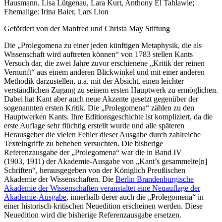
Hausmann, Lisa Lütgenau, Lara Kurt, Anthony El Tahlawie;
Ehemalige: Irina Baier, Lars Lion
Gefördert von der Manfred und Christa May Stiftung
Die „Prolegomena zu einer jeden künftigen Metaphysik, die als
Wissenschaft wird auftreten können“ von 1783 stellen Kants
Versuch dar, die zwei Jahre zuvor erschienene „Kritik der reinen
Vernunft“ aus einem anderen Blickwinkel und mit einer anderen
Methodik darzustellen, u.a. mit der Absicht, einen leichter
verständlichen Zugang zu seinem ersten Hauptwerk zu ermöglichen.
Dabei hat Kant aber auch neue Akzente gesetzt gegenüber der
sogenannten ersten Kritik. Die „Prolegomena“ zählen zu den
Hauptwerken Kants. Ihre Editionsgeschichte ist kompliziert, da die
erste Auflage sehr flüchtig erstellt wurde und alle späteren
Herausgeber die vielen Fehler dieser Ausgabe durch zahlreiche
Texteingriffe zu beheben versuchten. Die bisherige
Referenzausgabe der „Prolegomena“ war die in Band IV
(1903, 1911) der Akademie-Ausgabe von „Kant’s gesammelte[n]
Schriften“, herausgegeben von der Königlich Preußischen
Akademie der Wissenschaften. Die
Berlin Brandenburgische
Akademie der Wissenschaften veranstaltet eine Neuauflage der
Akademie-Ausgabe
, innerhalb derer auch die „Prolegomena“ in
einer historisch-kritischen Neuedition erscheinen werden. Diese
Neuedition wird die bisherige Referenzausgabe ersetzen.