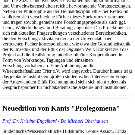
über die Sozial- und Rechtswissenschaften bis hin zu Informations-
und Umweltwissenschaften reicht, hervorragende Voraussetzungen.
Neben der Philosophie als der Heimatdisziplin ethischer Reflexion
schließen sich verschiedene Fächer dieses Spektrums zusammen
und tragen sowohl gemeinsame Forschungsprojekte als auch ggf.
Lehr-, Weiterbildungs- und Beratungsangebote. Das Projekt befasst
sich mit aktuellen Fragestellungen verschiedener Bereichsethiken,
die den Forschungsaktivitäten der an der Universität Trier
vertretenen Fächer korrespondieren, wie etwa der Gesundheitsethik,
der Klimaethik und der Ethik der Digitalen Welt. Konkret zielt das
Projekt auf die Realisierung interdisziplinärer Kooperationen in
Form von Workshops, Tagungen und einzelnen
Forschungsvorhaben ab. Eine Anbindung an die
Wissenschaftsallianz Trier e.V. wird angestrebt. Darüber hinaus trägt
das geplante Institut dem großen studentischen Interesse an Fragen
der Angewandten Ethik Rechnung und sieht sich nicht zuletzt als
Gesprächspartner für nichtakademische Akteure und Institutionen.
Neuedition von Kants "Prolegomena"
Prof. Dr. Kristina Engelhard
-
Dr. Michael Oberhausen
Studentische/Wissenschaftliche Hilfskräfte: Leonie Assion, Linda