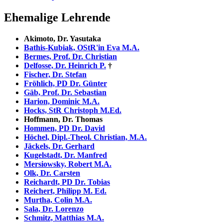
Ehemalige Lehrende
Akimoto, Dr. Yasutaka
Bathis-Kubiak, OStR'in Eva M.A.
Bermes, Prof. Dr. Christian
Delfosse, Dr. Heinrich P.
†
Fischer, Dr. Stefan
Fröhlich, PD Dr. Günter
Gäb, Prof. Dr. Sebastian
Harion, Dominic M.A.
Hocks, StR Christoph M.Ed.
Hoffmann, Dr. Thomas
Hommen, PD Dr. David
Höchel, Dipl.-Theol. Christian, M.A.
Jäckels, Dr. Gerhard
Kugelstadt, Dr. Manfred
Mersiowsky, Robert M.A.
Olk, Dr. Carsten
Reichardt, PD Dr. Tobias
Reichert, Philipp M. Ed.
Murtha, Colin M.A.
Sala, Dr. Lorenzo
Schmitz, Matthias M.A.