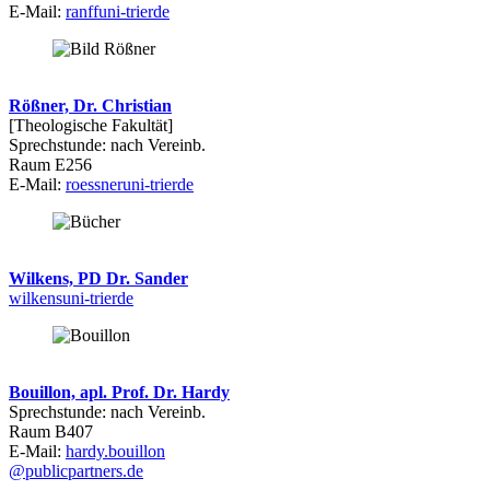
E-Mail:
ranff
uni-trier
de
Rößner, Dr. Christian
[Theologische Fakultät]
Sprechstunde: nach Vereinb.
Raum E256
E-Mail:
roessner
uni-trier
de
Wilkens, PD Dr. Sander
wilkens
uni-trier
de
Bouillon, apl. Prof. Dr. Hardy
Sprechstunde: nach Vereinb.
Raum B407
E-Mail:
hardy.bouillon
@publicpartners.de