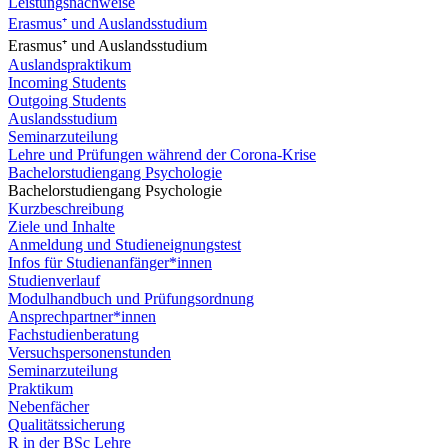
Leistungsnachweise
Erasmus⁺ und Auslandsstudium
Erasmus⁺ und Auslandsstudium
Auslandspraktikum
Incoming Students
Outgoing Students
Auslandsstudium
Seminarzuteilung
Lehre und Prüfungen während der Corona-Krise
Bachelorstudiengang Psychologie
Bachelorstudiengang Psychologie
Kurzbeschreibung
Ziele und Inhalte
Anmeldung und Studieneignungstest
Infos für Studienanfänger*innen
Studienverlauf
Modulhandbuch und Prüfungsordnung
Ansprechpartner*innen
Fachstudienberatung
Versuchspersonenstunden
Seminarzuteilung
Praktikum
Nebenfächer
Qualitätssicherung
R in der BSc Lehre