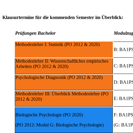
Klausurtermine für die kommenden Semester im Überblick:
Prüfungen Bachelor
Modulzug
Methodenlehre I: Statistik (PO 2012 & 2020)
B: BA1P
Methodenlehre II: Wissenschaftliches empirisches
C: BA1P
Arbeiten (PO 2012 & 2020)
Psychologische Diagnostik (PO 2012 & 2020)
D: BA1P
Methodenlehre III: Überblick Methodenlehre (PO
E: BA1P
2012 & 2020)
Biologische Psychologie (PO 2020)
F: BA1P
(PO 2012: Modul G: Biologische Psychologie)
(G: BA1