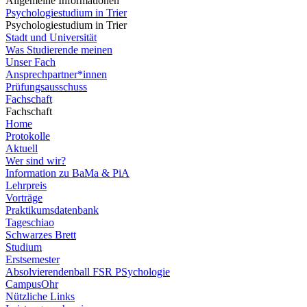
Allgemeine Informationen
Psychologiestudium in Trier
Psychologiestudium in Trier
Stadt und Universität
Was Studierende meinen
Unser Fach
Ansprechpartner*innen
Prüfungsausschuss
Fachschaft
Fachschaft
Home
Protokolle
Aktuell
Wer sind wir?
Information zu BaMa & PiA
Lehrpreis
Vorträge
Praktikumsdatenbank
Tageschiao
Schwarzes Brett
Studium
Erstsemester
Absolvierendenball FSR PSychologie
CampusOhr
Nützliche Links