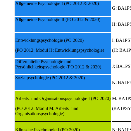
Allgemeine Psychologie I (PO 2012 & 2020)
G: BA1P
Allgemeine Psychologie II (PO 2012 & 2020)
H: BA1P
Entwicklungspsychologie (PO 2020)
I: BA1P
(PO 2012: Modul H: Entwicklungspsychologie)
(H: BA1
Differentielle Psychologie und
J: BA1P
Persönlichkeitspsychologie (PO 2012 & 2020)
Sozialpsychologie (PO 2012 & 2020)
K: BA1P
Arbeits- und Organisationspsychologie I (PO 2020)
M: BA1P
(PO 2012: Modul M: Arbeits- und
(BA1PSY
Organisationspsychologie)
Klinische Psychologie I (PO 2020)
N: BA1P