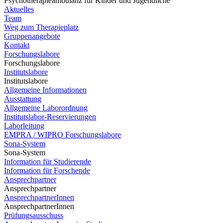
Psychotherapieambulanz für Kinder und Jugendliche
Aktuelles
Team
Weg zum Therapieplatz
Gruppenangebote
Kontakt
Forschungslabore
Forschungslabore
Institutslabore
Institutslabore
Allgemeine Informationen
Ausstattung
Allgemeine Laborordnung
Institutslabor-Reservierungen
Laborleitung
EMPRA / WIPRO Forschungslabore
Sona-System
Sona-System
Information für Studierende
Information für Forschende
Ansprechpartner
Ansprechpartner
AnsprechpartnerInnen
AnsprechpartnerInnen
Prüfungsausschuss