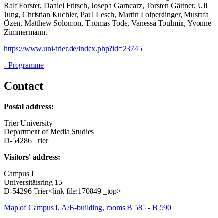
Ralf Forster, Daniel Fritsch, Joseph Garncarz, Torsten Gärtner, Uli
Jung, Christian Kuchler, Paul Lesch, Martin Loiperdinger, Mustafa
Özen, Matthew Solomon, Thomas Tode, Vanessa Toulmin, Yvonne
Zimmermann.
https://www.uni-trier.de/index.php?id=23745
- Programme
Contact
Postal address:
Trier University
Department of Media Studies
D-54286 Trier
Visitors' address:
Campus I
Universitätsring 15
D-54296 Trier<link file:170849 _top>
Map of Campus I, A/B-building, rooms B 585 - B 590