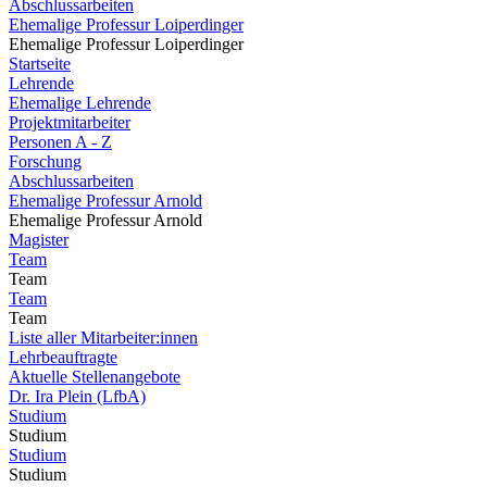
Abschlussarbeiten
Ehemalige Professur Loiperdinger
Ehemalige Professur Loiperdinger
Startseite
Lehrende
Ehemalige Lehrende
Projektmitarbeiter
Personen A - Z
Forschung
Abschlussarbeiten
Ehemalige Professur Arnold
Ehemalige Professur Arnold
Magister
Team
Team
Team
Team
Liste aller Mitarbeiter:innen
Lehrbeauftragte
Aktuelle Stellenangebote
Dr. Ira Plein (LfbA)
Studium
Studium
Studium
Studium