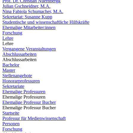
Prof. Dr. Christian Nuernbergk
Julian Gschneidner, M.A.
Nina Fabiola Schumacher, M.A.
Sekretariat: Susanne Kupp
Studentische und wissenschaftliche Hilfskräfte
Ehemalige Mitarbeiter:innen
Forschung
Lehre
Lehre
Vergangene Veranstaltungen
Abschlussarbeiten
Abschlussarbeiten
Bachelor
Master
Stellenangebote
Honorarprofessuren
Sekretariate
Ehemalige Professuren
Ehemalige Professuren
Ehemalige Professur Bucher
Ehemalige Professur Bucher
Startseite
Professur für Medienwissenschaft
Personen
Forschung