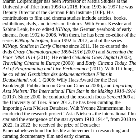
Martin Loiperdinger has been Professor of Media Studies at the
University of Trier from 1998 to 2018. From 1993 to 1997 he was
Deputy Director of the German Film Institute (DIF). His
contributions to film and cinema studies include articles, books,
exhibitions, dvds, and television features. With Frank Kessler and
Sabine Lenk, he co-edited
KINtop
, the German yearbook of early
cinema, from 1992 to 2006. With them, he has been co-editor of the
series
KINtop Schriften
, from 1992 to 2012, and of the series
KINtop. Studies in Early Cinema
since 2011. He co-curated the
dvds
Crazy Cinématographe 1896-1916
(2007) and
Screening the
Poor 1888-1914
(2011). He edited
Celluloid Goes Digital
(2003),
Travelling Cinema in Europe
(2008), and
Early Cinema Today. The
Art of Programming and Live Performance
(2011). With Uli Jung,
he co-edited
Geschichte des dokumentarischen Films in
Deutschland
, vol. 1 (2005; Willy Haas Award for the Best
Booklength Publication on German Cinema 2006), and
Importing
Asta Nielsen: The International Film Star in the Making 1910-1914
(2013). Since 2000, he conducted the research focus
Screen1900
at
the University of Trier. Since 2012, he has been curating the
Importing Asta Nielsen Database. With Yvonne Zimmermann, he
conducted the research project “Asta Nielsen - the international film
star and the emergence of the star system 1910-1914”, from 2018 to
2022. In 2022, he received the prize of Deutscher
Kinematheksverbund for his life achievement in researching and
curating documentary film and early cinema.