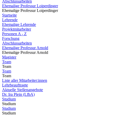
Abschlussarbeiten
Ehemalige Professur Loiperdinger
Ehemalige Professur Loiperdinger
Startseite
Lehrende
Ehemalige Lehrende
Projektmitarbeiter
Personen A - Z
Forschung
Abschlussarbeiten
Ehemalige Professur Arnold
Ehemalige Professur Arnold
Magister
Team
Team
Team
Team
Liste aller Mitarbeiter:innen
Lehrbeauftragte
Aktuelle Stellenangebote
Dr. Ira Plein (LfbA)
Studium
Studium
Studium
Studium