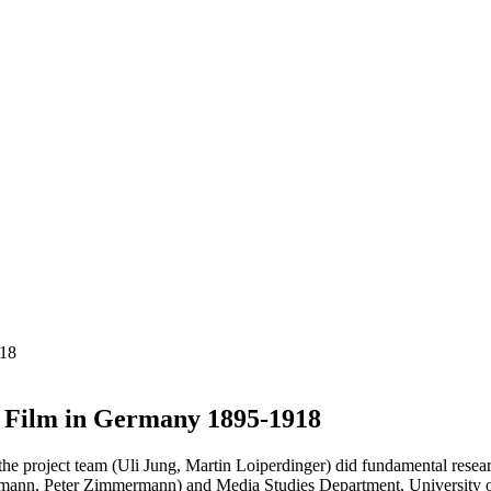
918
n Film in Germany 1895-1918
project team (Uli Jung, Martin Loiperdinger) did fundamental researc
ffmann, Peter Zimmermann) and Media Studies Department, University 