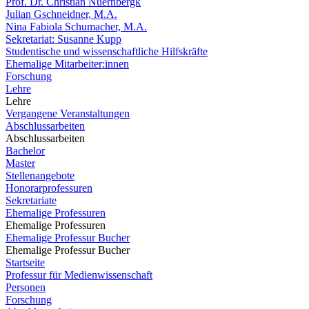
Prof. Dr. Christian Nuernbergk
Julian Gschneidner, M.A.
Nina Fabiola Schumacher, M.A.
Sekretariat: Susanne Kupp
Studentische und wissenschaftliche Hilfskräfte
Ehemalige Mitarbeiter:innen
Forschung
Lehre
Lehre
Vergangene Veranstaltungen
Abschlussarbeiten
Abschlussarbeiten
Bachelor
Master
Stellenangebote
Honorarprofessuren
Sekretariate
Ehemalige Professuren
Ehemalige Professuren
Ehemalige Professur Bucher
Ehemalige Professur Bucher
Startseite
Professur für Medienwissenschaft
Personen
Forschung