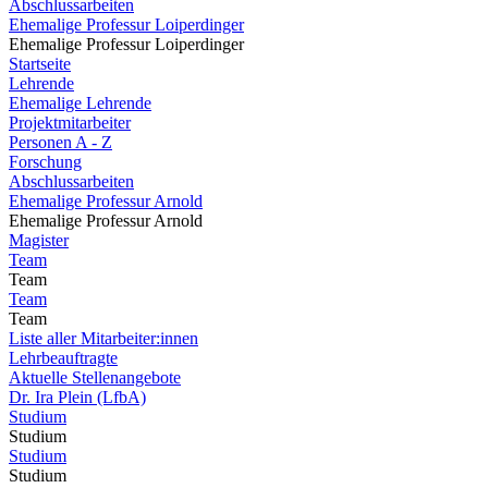
Abschlussarbeiten
Ehemalige Professur Loiperdinger
Ehemalige Professur Loiperdinger
Startseite
Lehrende
Ehemalige Lehrende
Projektmitarbeiter
Personen A - Z
Forschung
Abschlussarbeiten
Ehemalige Professur Arnold
Ehemalige Professur Arnold
Magister
Team
Team
Team
Team
Liste aller Mitarbeiter:innen
Lehrbeauftragte
Aktuelle Stellenangebote
Dr. Ira Plein (LfbA)
Studium
Studium
Studium
Studium