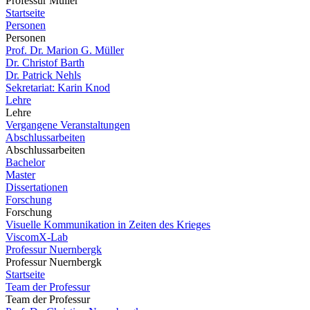
Professur Müller
Startseite
Personen
Personen
Prof. Dr. Marion G. Müller
Dr. Christof Barth
Dr. Patrick Nehls
Sekretariat: Karin Knod
Lehre
Lehre
Vergangene Veranstaltungen
Abschlussarbeiten
Abschlussarbeiten
Bachelor
Master
Dissertationen
Forschung
Forschung
Visuelle Kommunikation in Zeiten des Krieges
ViscomX-Lab
Professur Nuernbergk
Professur Nuernbergk
Startseite
Team der Professur
Team der Professur