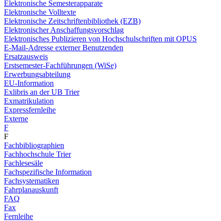
Elektronische Semesterapparate
Elektronische Volltexte
Elektronische Zeitschriftenbibliothek (EZB)
Elektronischer Anschaffungsvorschlag
Elektronisches Publizieren von Hochschulschriften mit OPUS
E-Mail-Adresse externer Benutzenden
Ersatzausweis
Erstsemester-Fachführungen (WiSe)
Erwerbungsabteilung
EU-Information
Exlibris an der UB Trier
Exmatrikulation
Expressfernleihe
Externe
F
F
Fachbibliographien
Fachhochschule Trier
Fachlesesäle
Fachspezifische Information
Fachsystematiken
Fahrplanauskunft
FAQ
Fax
Fernleihe