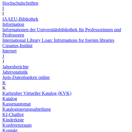
Hochschulschriften
I
I
IAAEU-Bibliothek
Information
Informationen der Universitätsbibliothek für Professorinnen und
Professoren
International Library Loan: Informations for foreign libraries
Cusanus-Institut
Internet
J
J
Jahresberichte
Jahresstatistik
Juris-Datenbanken online
K
K
Karlsruher Virtueller Katalog (KVK)
Katalog
Kassenautomat
Katalogisierungsabteilung
KI-Chatbot
Kinderkiste
Konferenzraum
Kontakt