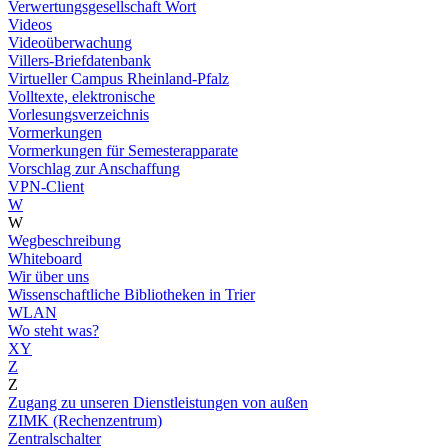
Verwertungsgesellschaft Wort
Videos
Videoüberwachung
Villers-Briefdatenbank
Virtueller Campus Rheinland-Pfalz
Volltexte, elektronische
Vorlesungsverzeichnis
Vormerkungen
Vormerkungen für Semesterapparate
Vorschlag zur Anschaffung
VPN-Client
W
W
Wegbeschreibung
Whiteboard
Wir über uns
Wissenschaftliche Bibliotheken in Trier
WLAN
Wo steht was?
XY
Z
Z
Zugang zu unseren Dienstleistungen von außen
ZIMK (Rechenzentrum)
Zentralschalter