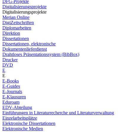
DFG-Projekte
Digitalisierungsprojekte
Digitalisierungsprojekte
Merian Online
DigiZeitschriften
Diplomarbeiten
Direktion
Dissertationen
Dissertationen, elektronische
Dokumentenlieferdienst
Drahtloses Präsentationssystem (BibBox)
Drucker
DVD
E
E
E-Books
E-Guides
E-Journals
E-Klausuren
Eduroam
EDV-Abteilung
Einführungen in Literaturrecherche und Literaturverwaltung
Einzelarbeitsplätze
Elektronische Dissertationen
Elektronische Medien