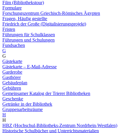
Film (Bibliothekstour)
Formulare
Forschungszentrum Griechisch-Römisches Ägypten
Fragen, Häufig gestellte
Friedrich der Große (Digitalisierungsprojekt)
Fristen
Führungen für Schulklassen
Führungen und Schulungen
Fundsachen
G
G
Gästekarte
Gästekarte – E-Mail-Adresse
Garderobe
Gasthörer
Gebäudeplan
Gebühren
Gemeinsamer Katalog der Trierer Bibliotheken
Geschenke
Getränke in der Bibliothek
Gruppenarbeitsräume
H
H
HBZ (Hochschul-Bibliotheks-Zentrum Nordrhein-Westfalen)
Historische Schulbücher und Unterrichtsmaterialien