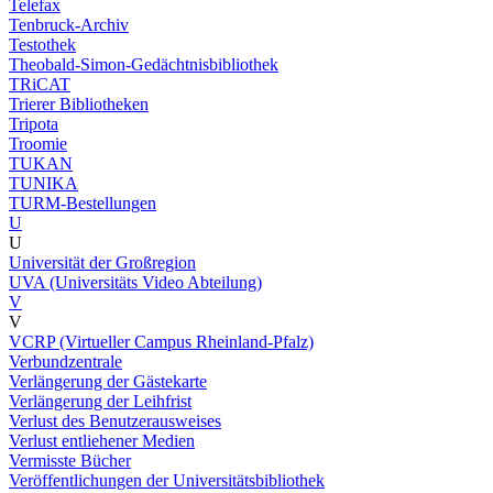
Telefax
Tenbruck-Archiv
Testothek
Theobald-Simon-Gedächtnisbibliothek
TRiCAT
Trierer Bibliotheken
Tripota
Troomie
TUKAN
TUNIKA
TURM-Bestellungen
U
U
Universität der Großregion
UVA (Universitäts Video Abteilung)
V
V
VCRP (Virtueller Campus Rheinland-Pfalz)
Verbundzentrale
Verlängerung der Gästekarte
Verlängerung der Leihfrist
Verlust des Benutzerausweises
Verlust entliehener Medien
Vermisste Bücher
Veröffentlichungen der Universitätsbibliothek