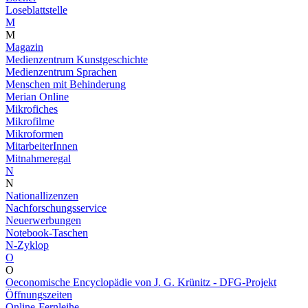
Loseblattstelle
M
M
Magazin
Medienzentrum Kunstgeschichte
Medienzentrum Sprachen
Menschen mit Behinderung
Merian Online
Mikrofiches
Mikrofilme
Mikroformen
MitarbeiterInnen
Mitnahmeregal
N
N
Nationallizenzen
Nachforschungsservice
Neuerwerbungen
Notebook-Taschen
N-Zyklop
O
O
Oeconomische Encyclopädie von J. G. Krünitz - DFG-Projekt
Öffnungszeiten
Online-Fernleihe