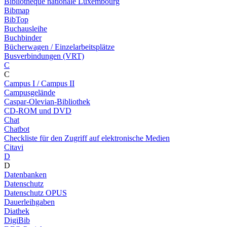
Bibliothèque nationale Luxembourg
Bibmap
BibTop
Buchausleihe
Buchbinder
Bücherwagen / Einzelarbeitsplätze
Busverbindungen (VRT)
C
C
Campus I / Campus II
Campusgelände
Caspar-Olevian-Bibliothek
CD-ROM und DVD
Chat
Chatbot
Checkliste für den Zugriff auf elektronische Medien
Citavi
D
D
Datenbanken
Datenschutz
Datenschutz OPUS
Dauerleihgaben
Diathek
DigiBib