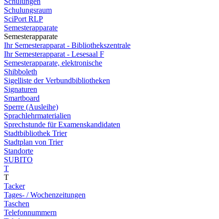
Schulungen
Schulungsraum
SciPort RLP
Semesterapparate
Semesterapparate
Ihr Semesterapparat - Bibliothekszentrale
Ihr Semesterapparat - Lesesaal F
Semesterapparate, elektronische
Shibboleth
Sigelliste der Verbundbibliotheken
Signaturen
Smartboard
Sperre (Ausleihe)
Sprachlehrmaterialien
Sprechstunde für Examenskandidaten
Stadtbibliothek Trier
Stadtplan von Trier
Standorte
SUBITO
T
T
Tacker
Tages- / Wochenzeitungen
Taschen
Telefonnummern