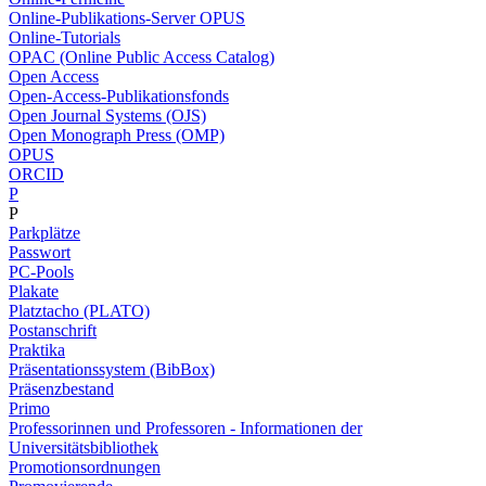
Online-Publikations-Server OPUS
Online-Tutorials
OPAC (Online Public Access Catalog)
Open Access
Open-Access-Publikationsfonds
Open Journal Systems (OJS)
Open Monograph Press (OMP)
OPUS
ORCID
P
P
Parkplätze
Passwort
PC-Pools
Plakate
Platztacho (PLATO)
Postanschrift
Praktika
Präsentationssystem (BibBox)
Präsenzbestand
Primo
Professorinnen und Professoren - Informationen der
Universitätsbibliothek
Promotionsordnungen