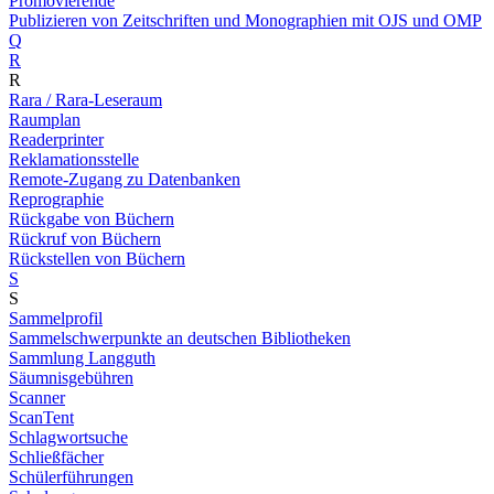
Promovierende
Publizieren von Zeitschriften und Monographien mit OJS und OMP
Q
R
R
Rara / Rara-Leseraum
Raumplan
Readerprinter
Reklamationsstelle
Remote-Zugang zu Datenbanken
Reprographie
Rückgabe von Büchern
Rückruf von Büchern
Rückstellen von Büchern
S
S
Sammelprofil
Sammelschwerpunkte an deutschen Bibliotheken
Sammlung Langguth
Säumnisgebühren
Scanner
ScanTent
Schlagwortsuche
Schließfächer
Schülerführungen