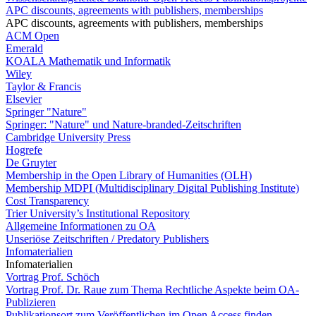
APC discounts, agreements with publishers, memberships
APC discounts, agreements with publishers, memberships
ACM Open
Emerald
KOALA Mathematik und Informatik
Wiley
Taylor & Francis
Elsevier
Springer "Nature"
Springer: "Nature" und Nature-branded-Zeitschriften
Cambridge University Press
Hogrefe
De Gruyter
Membership in the Open Library of Humanities (OLH)
Membership MDPI (Multidisciplinary Digital Publishing Institute)
Cost Transparency
Trier University’s Institutional Repository
Allgemeine Informationen zu OA
Unseriöse Zeitschriften / Predatory Publishers
Infomaterialien
Infomaterialien
Vortrag Prof. Schöch
Vortrag Prof. Dr. Raue zum Thema Rechtliche Aspekte beim OA-
Publizieren
Publikationsort zum Veröffentlichen im Open Access finden