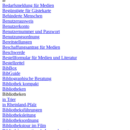
B
Bedarfsmeldung für Medien
Begünstigte für Gästekarte
Behinderte Menschen
Benutzerausweis
Benutzerkonto
Benutzernummer und Passwort
Benutzungsordnung
Bereitstellungen
Beschaffungsantrag für Medien
Beschwerde
Bestellformular für Medien und Literatur
Bestellzettel
BibBox
BibGuide
Bibliographische Beratung
Bibliothek kompakt
Bibliotheken
Bibliotheken
in Trier
in Rheinland-Pfalz
Bibliotheksführungen
Bibliotheksleitung
Bibliotheksordnung
Bibliothekstour im Film