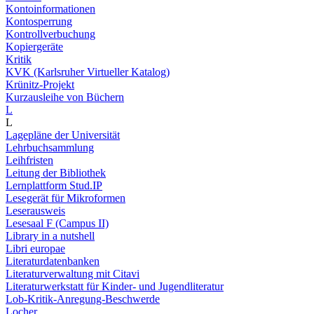
Kontoinformationen
Kontosperrung
Kontrollverbuchung
Kopiergeräte
Kritik
KVK (Karlsruher Virtueller Katalog)
Krünitz-Projekt
Kurzausleihe von Büchern
L
L
Lagepläne der Universität
Lehrbuchsammlung
Leihfristen
Leitung der Bibliothek
Lernplattform Stud.IP
Lesegerät für Mikroformen
Leserausweis
Lesesaal F (Campus II)
Library in a nutshell
Libri europae
Literaturdatenbanken
Literaturverwaltung mit Citavi
Literaturwerkstatt für Kinder- und Jugendliteratur
Lob-Kritik-Anregung-Beschwerde
Locher