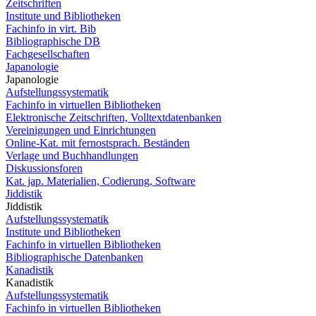
Zeitschriften
Institute und Bibliotheken
Fachinfo in virt. Bib
Bibliographische DB
Fachgesellschaften
Japanologie
Japanologie
Aufstellungssystematik
Fachinfo in virtuellen Bibliotheken
Elektronische Zeitschriften, Volltextdatenbanken
Vereinigungen und Einrichtungen
Online-Kat. mit fernostsprach. Beständen
Verlage und Buchhandlungen
Diskussionsforen
Kat. jap. Materialien, Codierung, Software
Jiddistik
Jiddistik
Aufstellungssystematik
Institute und Bibliotheken
Fachinfo in virtuellen Bibliotheken
Bibliographische Datenbanken
Kanadistik
Kanadistik
Aufstellungssystematik
Fachinfo in virtuellen Bibliotheken