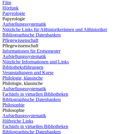
Film
Hörfunk
Papyrologie
Papyrologie
Aufstellungssystematik
Nützliche Links für Althistorikerinnen und Althistoriker
Bibliographische Datenbanken
Pflegewissenschaft
Pflegewissenschaft
Informationen für Erstsemester
Aufstellungssystematik
Nützliche Informationen und Links
Bibliotheksführungen
Veranstaltungen und Kurse
Philologie, klassische
Philologie, klassische
Aufstellungssystematik
Fachinfo in virtuellen Bibliotheken
Bibliographische Datenbanken
Philosophie
Philosophie
Aufstellungssystematik
Hilfreiche Links
Fachinfo in virtuellen Bibliotheken
Bibliographische Datenbanken