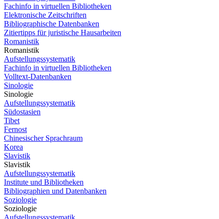
Fachinfo in virtuellen Bibliotheken
Elektronische Zeitschriften
Bibliographische Datenbanken
Zitiertipps für juristische Hausarbeiten
Romanistik
Romanistik
Aufstellungssystematik
Fachinfo in virtuellen Bibliotheken
Volltext-Datenbanken
Sinologie
Sinologie
Aufstellungssystematik
Südostasien
Tibet
Fernost
Chinesischer Sprachraum
Korea
Slavistik
Slavistik
Aufstellungssystematik
Institute und Bibliotheken
Bibliographien und Datenbanken
Soziologie
Soziologie
Aufstellungssystematik