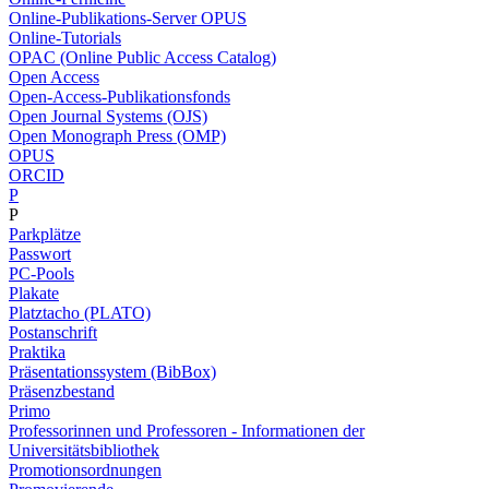
Online-Publikations-Server OPUS
Online-Tutorials
OPAC (Online Public Access Catalog)
Open Access
Open-Access-Publikationsfonds
Open Journal Systems (OJS)
Open Monograph Press (OMP)
OPUS
ORCID
P
P
Parkplätze
Passwort
PC-Pools
Plakate
Platztacho (PLATO)
Postanschrift
Praktika
Präsentationssystem (BibBox)
Präsenzbestand
Primo
Professorinnen und Professoren - Informationen der
Universitätsbibliothek
Promotionsordnungen