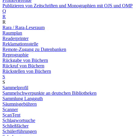
Promovierende
Publizieren von Zeitschriften und Monographien mit OJS und OMP
Q
R
R
Rara / Rara-Leseraum
Raumplan
Readerprinter
Reklamationsstelle
Remote-Zugang zu Datenbanken
Reprographie
Rückgabe von Büchern
Rückruf von Büchern
Rückstellen von Büchern
S
S
Sammelprofil
Sammelschwerpunkte an deutschen Bibliotheken
Sammlung Langguth
Säumnisgebühren
Scanner
ScanTent
Schlagwortsuche
Schließfächer
Schülerführungen