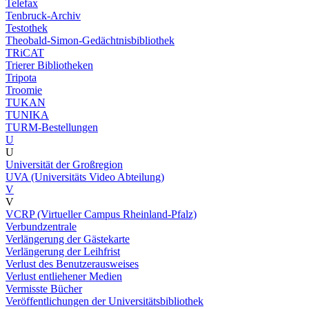
Telefax
Tenbruck-Archiv
Testothek
Theobald-Simon-Gedächtnisbibliothek
TRiCAT
Trierer Bibliotheken
Tripota
Troomie
TUKAN
TUNIKA
TURM-Bestellungen
U
U
Universität der Großregion
UVA (Universitäts Video Abteilung)
V
V
VCRP (Virtueller Campus Rheinland-Pfalz)
Verbundzentrale
Verlängerung der Gästekarte
Verlängerung der Leihfrist
Verlust des Benutzerausweises
Verlust entliehener Medien
Vermisste Bücher
Veröffentlichungen der Universitätsbibliothek