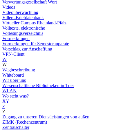
Verwertungsgesellschaft Wort
Videos
Videoüberwachung
Villers-Briefdatenbank
Virtueller Campus Rheinland-Pfalz
Volltexte, elektronische
Vorlesungsverzeichnis
Vormerkungen
Vormerkungen für Semesterapparate
Vorschlag zur Anschaffung
VPN-Client
W
W
Wegbeschreibung
Whiteboard
Wir über uns
Wissenschaftliche Bibliotheken in Trier
WLAN
Wo steht was?
XY
Z
Z
Zugang zu unseren Dienstleistungen von außen
ZIMK (Rechenzentrum)
Zentralschalter