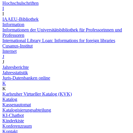
Hochschulschriften
I
I
IAAEU-Bibliothek
Information
Informationen der Universitätsbibliothek für Professorinnen und
Professoren
International Library Loan: Informations for foreign libraries
Cusanus-Institut
Internet
J
J
Jahresberichte
Jahresstatistik
Juris-Datenbanken online
K
K
Karlsruher Virtueller Katalog (KVK)
Katalog
Kassenautomat
Katalogisierungsabteilung
KI-Chatbot
Kinderkiste
Konferenzraum
Kontakt