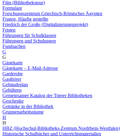
Film (Bibliothekstour)
Formulare
Forschungszentrum Griechisch-Römisches Ägypten
Fragen, Häufig gestellte
Friedrich der Große (Digitalisierungsprojekt)
Fristen
Führungen für Schulklassen
Führungen und Schulungen
Fundsachen
G
G
Gästekarte
Gästekarte – E-Mail-Adresse
Garderobe
Gasthörer
Gebäudeplan
Gebühren
Gemeinsamer Katalog der Trierer Bibliotheken
Geschenke
Getränke in der Bibliothek
Gruppenarbeitsräume
H
H
HBZ (Hochschul-Bibliotheks-Zentrum Nordrhein-Westfalen)
Historische Schulbücher und Unterrichtsmaterialien