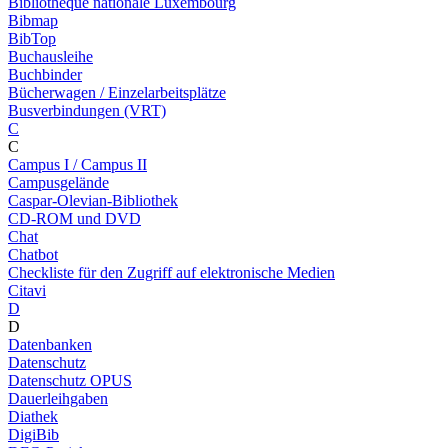
Bibliothèque nationale Luxembourg
Bibmap
BibTop
Buchausleihe
Buchbinder
Bücherwagen / Einzelarbeitsplätze
Busverbindungen (VRT)
C
C
Campus I / Campus II
Campusgelände
Caspar-Olevian-Bibliothek
CD-ROM und DVD
Chat
Chatbot
Checkliste für den Zugriff auf elektronische Medien
Citavi
D
D
Datenbanken
Datenschutz
Datenschutz OPUS
Dauerleihgaben
Diathek
DigiBib