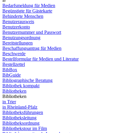
B
Bedarfsmeldung für Medien
Begünstigte für Gästekarte
Behinderte Menschen
Benutzerausweis
Benutzerkonto
Benutzernummer und Passwort
Benutzungsordnung
Bereitstellungen
Beschaffungsantrag für Medien
Beschwerde
Bestellformular für Medien und Literatur
Bestellzettel
BibBox
BibGuide
Bibliographische Beratung
Bibliothek kompakt
Bibliotheken
Bibliotheken
in Trier
in Rheinland-Pfalz
Bibliotheksführungen
Bibliotheksleitung
Bibliotheksordnung
Bibliothekstour im Film