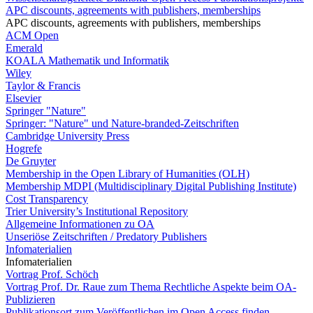
APC discounts, agreements with publishers, memberships
APC discounts, agreements with publishers, memberships
ACM Open
Emerald
KOALA Mathematik und Informatik
Wiley
Taylor & Francis
Elsevier
Springer "Nature"
Springer: "Nature" und Nature-branded-Zeitschriften
Cambridge University Press
Hogrefe
De Gruyter
Membership in the Open Library of Humanities (OLH)
Membership MDPI (Multidisciplinary Digital Publishing Institute)
Cost Transparency
Trier University’s Institutional Repository
Allgemeine Informationen zu OA
Unseriöse Zeitschriften / Predatory Publishers
Infomaterialien
Infomaterialien
Vortrag Prof. Schöch
Vortrag Prof. Dr. Raue zum Thema Rechtliche Aspekte beim OA-
Publizieren
Publikationsort zum Veröffentlichen im Open Access finden