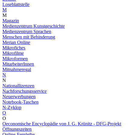
Loseblattstelle
M
M
Magazin
Medienzentrum Kunstgeschichte
Medienzentrum Sprachen
Menschen mit Behinderung
Merian Online
Mikrofiches
Mikrofilme
Mikroformen
MitarbeiterInnen
Mitnahmeregal
N
N
Nationallizenzen
Nachforschungsservice
Neuerwerbungen
Notebook-Taschen
N-Zyklop
O
O
Oeconomische Encyclopädie von J. G. Krünitz - DFG-Projekt
Öffnungszeiten
Online-Fernleihe