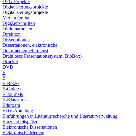
DFG-Projekte
Digitalisierungsprojekte
Digitalisierungsprojekte
Merian Online
DigiZeitschriften
Diplomarbeiten
Direktion
Dissertationen
Dissertationen, elektronische
Dokumentenlieferdienst
Drahtloses Präsentationssystem (BibBox)
Drucker
DVD
E
E
E-Books
E-Guides
E-Journals
E-Klausuren
Eduroam
EDV-Abteilung
Einführungen in Literaturrecherche und Literaturverwaltung
Einzelarbeitsplätze
Elektronische Dissertationen
Elektronische Medien