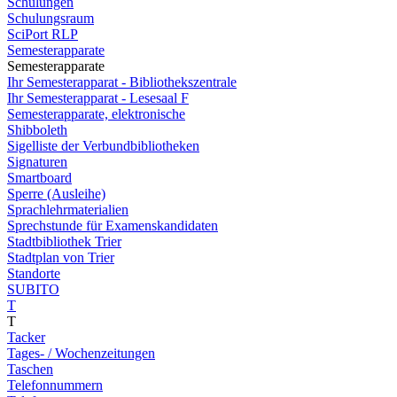
Schulungen
Schulungsraum
SciPort RLP
Semesterapparate
Semesterapparate
Ihr Semesterapparat - Bibliothekszentrale
Ihr Semesterapparat - Lesesaal F
Semesterapparate, elektronische
Shibboleth
Sigelliste der Verbundbibliotheken
Signaturen
Smartboard
Sperre (Ausleihe)
Sprachlehrmaterialien
Sprechstunde für Examenskandidaten
Stadtbibliothek Trier
Stadtplan von Trier
Standorte
SUBITO
T
T
Tacker
Tages- / Wochenzeitungen
Taschen
Telefonnummern