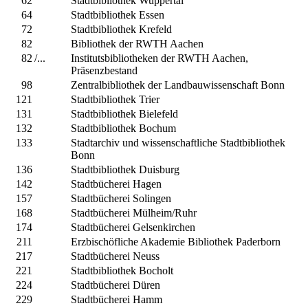
62
Stadtbibliothek Wuppertal
64
Stadtbibliothek Essen
72
Stadtbibliothek Krefeld
82
Bibliothek der RWTH Aachen
82
/...
Institutsbibliotheken der RWTH Aachen,
Präsenzbestand
98
Zentralbibliothek der Landbauwissenschaft Bonn
121
Stadtbibliothek Trier
131
Stadtbibliothek Bielefeld
132
Stadtbibliothek Bochum
133
Stadtarchiv und wissenschaftliche Stadtbibliothek
Bonn
136
Stadtbibliothek Duisburg
142
Stadtbücherei Hagen
157
Stadtbücherei Solingen
168
Stadtbücherei Mülheim/Ruhr
174
Stadtbücherei Gelsenkirchen
211
Erzbischöfliche Akademie Bibliothek Paderborn
217
Stadtbücherei Neuss
221
Stadtbibliothek Bocholt
224
Stadtbücherei Düren
229
Stadtbücherei Hamm