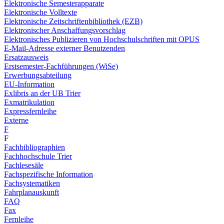
Elektronische Semesterapparate
Elektronische Volltexte
Elektronische Zeitschriftenbibliothek (EZB)
Elektronischer Anschaffungsvorschlag
Elektronisches Publizieren von Hochschulschriften mit OPUS
E-Mail-Adresse externer Benutzenden
Ersatzausweis
Erstsemester-Fachführungen (WiSe)
Erwerbungsabteilung
EU-Information
Exlibris an der UB Trier
Exmatrikulation
Expressfernleihe
Externe
F
F
Fachbibliographien
Fachhochschule Trier
Fachlesesäle
Fachspezifische Information
Fachsystematiken
Fahrplanauskunft
FAQ
Fax
Fernleihe