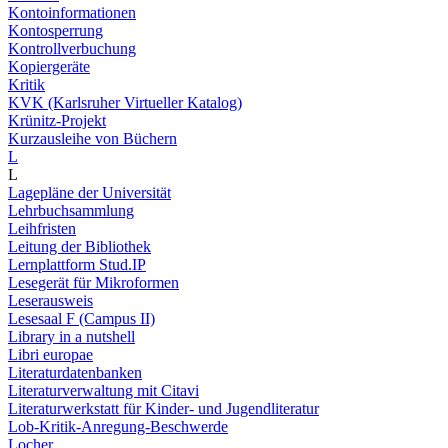
Kontoinformationen
Kontosperrung
Kontrollverbuchung
Kopiergeräte
Kritik
KVK (Karlsruher Virtueller Katalog)
Krünitz-Projekt
Kurzausleihe von Büchern
L
L
Lagepläne der Universität
Lehrbuchsammlung
Leihfristen
Leitung der Bibliothek
Lernplattform Stud.IP
Lesegerät für Mikroformen
Leserausweis
Lesesaal F (Campus II)
Library in a nutshell
Libri europae
Literaturdatenbanken
Literaturverwaltung mit Citavi
Literaturwerkstatt für Kinder- und Jugendliteratur
Lob-Kritik-Anregung-Beschwerde
Locher