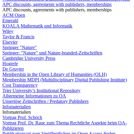
APC discounts, agreements with publishers, memberships
APC discounts, agreements with publishers, memberships
ACM Open
Emerald
KOALA Mathematik und Informatik
Wiley
Taylor & Francis
Elsevier
Springer "Nature"
Springer: "Nature" und Nature-branded-Zeitschriften
Cambridge University Press
Hogrefe
De Gruyter
Membership in the Open Library of Humanities (OLH)
Membership MDPI (Multidisciplinary Digital Publishing Institute)
Cost Transparency
Trier University’s Institutional Repository
Allgemeine Informationen zu OA
Unseriöse Zeitschriften / Predatory Publishers
Infomaterialien
Infomaterialien
Vortrag Prof. Schöch
Vortrag Prof. Dr. Raue zum Thema Rechtliche Aspekte beim OA-
Publizieren
Publikationsort zum Veröffentlichen im Open Access finden