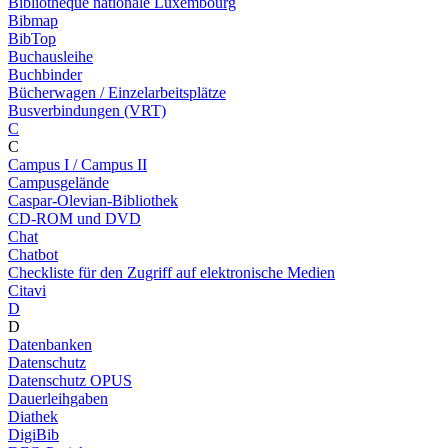
Bibliothèque nationale Luxembourg
Bibmap
BibTop
Buchausleihe
Buchbinder
Bücherwagen / Einzelarbeitsplätze
Busverbindungen (VRT)
C
C
Campus I / Campus II
Campusgelände
Caspar-Olevian-Bibliothek
CD-ROM und DVD
Chat
Chatbot
Checkliste für den Zugriff auf elektronische Medien
Citavi
D
D
Datenbanken
Datenschutz
Datenschutz OPUS
Dauerleihgaben
Diathek
DigiBib