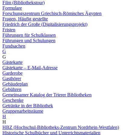
Film (Bibliothekstour)
Formulare
Forschungszentrum Griechisch-Römisches Ägypten
Fragen, Häufig gestellte
Friedrich der Große (Digitalisierungsprojekt)
Fristen
Führungen für Schulklassen
Führungen und Schulungen
Fundsachen
G
G
Gästekarte
Gästekarte – E-Mail-Adresse
Garderobe
Gasthörer
Gebäudeplan
Gebühren
Gemeinsamer Katalog der Trierer Bibliotheken
Geschenke
Getränke in der Bibliothek
Gruppenarbeitsräume
H
H
HBZ (Hochschul-Bibliotheks-Zentrum Nordrhein-Westfalen)
Historische Schulbücher und Unterrichtsmaterialien