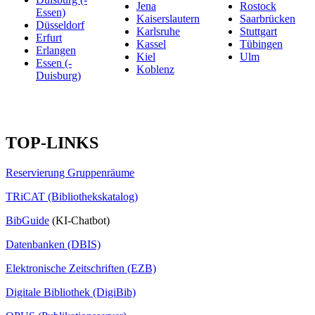
Jena
Rostock
Essen)
Kaiserslautern
Saarbrücken
Düsseldorf
Karlsruhe
Stuttgart
Erfurt
Kassel
Tübingen
Erlangen
Kiel
Ulm
Essen (-
Koblenz
Duisburg)
TOP-LINKS
Reservierung Gruppenräume
TRiCAT (Bibliothekskatalog)
BibGuide
(KI-Chatbot)
Datenbanken (DBIS)
Elektronische Zeitschriften (EZB)
Digitale Bibliothek (DigiBib)