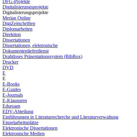
DFG-Projekte
Digitalisierungsprojekte
Digitalisierungsprojekte
Merian Online
DigiZeitschriften
Diplomarbeiten
Direktion
Dissertationen
Dissertationen, elektronische
Dokumentenlieferdienst
Drahtloses Präsentationssystem (BibBox)
Drucker
DVD
E
E
E-Books
E-Guides
E-Journals
E-Klausuren
Eduroam
EDV-Abteilung
Einführungen in Literaturrecherche und Literaturverwaltung
Einzelarbeitsplätze
Elektronische Dissertationen
Elektronische Medien