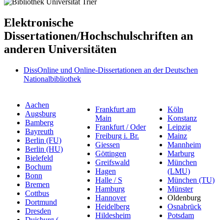
Elektronische
Dissertationen/Hochschulschriften an
anderen Universitäten
DissOnline und Online-Dissertationen an der Deutschen
Nationalbibliothek
Aachen
Frankfurt am
Köln
Augsburg
Main
Konstanz
Bamberg
Frankfurt / Oder
Leipzig
Bayreuth
Freiburg i. Br.
Mainz
Berlin (FU)
Giessen
Mannheim
Berlin (HU)
Göttingen
Marburg
Bielefeld
Greifswald
München
Bochum
Hagen
(LMU)
Bonn
Halle / S
München (TU)
Bremen
Hamburg
Münster
Cottbus
Hannover
Oldenburg
Dortmund
Heidelberg
Osnabrück
Dresden
Hildesheim
Potsdam
Duisburg (-