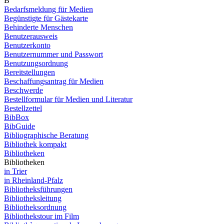
B
Bedarfsmeldung für Medien
Begünstigte für Gästekarte
Behinderte Menschen
Benutzerausweis
Benutzerkonto
Benutzernummer und Passwort
Benutzungsordnung
Bereitstellungen
Beschaffungsantrag für Medien
Beschwerde
Bestellformular für Medien und Literatur
Bestellzettel
BibBox
BibGuide
Bibliographische Beratung
Bibliothek kompakt
Bibliotheken
Bibliotheken
in Trier
in Rheinland-Pfalz
Bibliotheksführungen
Bibliotheksleitung
Bibliotheksordnung
Bibliothekstour im Film