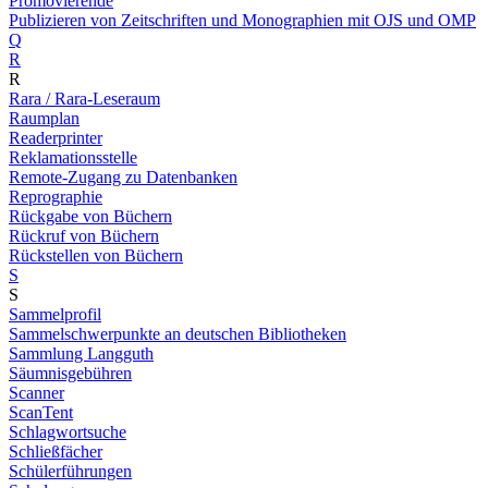
Promovierende
Publizieren von Zeitschriften und Monographien mit OJS und OMP
Q
R
R
Rara / Rara-Leseraum
Raumplan
Readerprinter
Reklamationsstelle
Remote-Zugang zu Datenbanken
Reprographie
Rückgabe von Büchern
Rückruf von Büchern
Rückstellen von Büchern
S
S
Sammelprofil
Sammelschwerpunkte an deutschen Bibliotheken
Sammlung Langguth
Säumnisgebühren
Scanner
ScanTent
Schlagwortsuche
Schließfächer
Schülerführungen