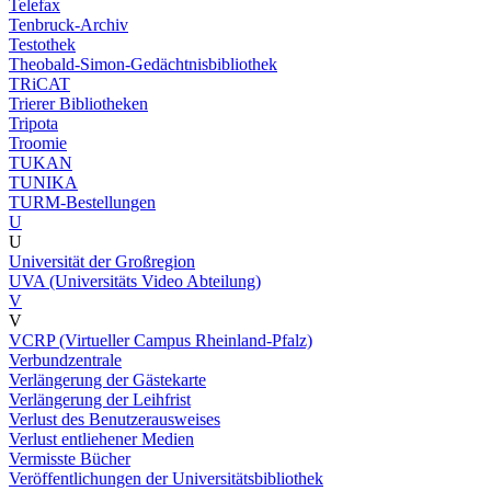
Telefax
Tenbruck-Archiv
Testothek
Theobald-Simon-Gedächtnisbibliothek
TRiCAT
Trierer Bibliotheken
Tripota
Troomie
TUKAN
TUNIKA
TURM-Bestellungen
U
U
Universität der Großregion
UVA (Universitäts Video Abteilung)
V
V
VCRP (Virtueller Campus Rheinland-Pfalz)
Verbundzentrale
Verlängerung der Gästekarte
Verlängerung der Leihfrist
Verlust des Benutzerausweises
Verlust entliehener Medien
Vermisste Bücher
Veröffentlichungen der Universitätsbibliothek