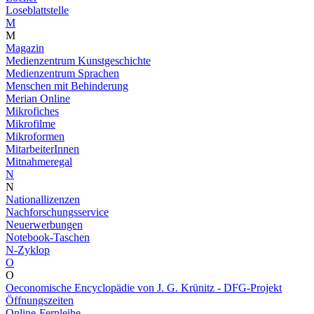
Loseblattstelle
M
M
Magazin
Medienzentrum Kunstgeschichte
Medienzentrum Sprachen
Menschen mit Behinderung
Merian Online
Mikrofiches
Mikrofilme
Mikroformen
MitarbeiterInnen
Mitnahmeregal
N
N
Nationallizenzen
Nachforschungsservice
Neuerwerbungen
Notebook-Taschen
N-Zyklop
O
O
Oeconomische Encyclopädie von J. G. Krünitz - DFG-Projekt
Öffnungszeiten
Online-Fernleihe