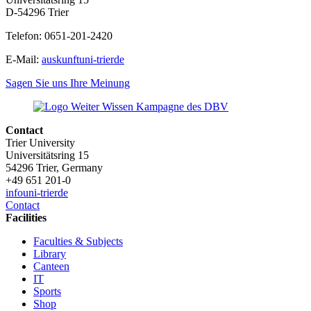
D-54296 Trier
Telefon: 0651-201-2420
E-Mail:
auskunft
uni-trier
de
Sagen Sie uns Ihre Meinung
Contact
Trier University
Universitätsring 15
54296 Trier, Germany
+49 651 201-0
info
uni-trier
de
Contact
Facilities
Faculties & Subjects
Library
Canteen
IT
Sports
Shop