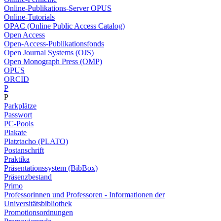
Online-Publikations-Server OPUS
Online-Tutorials
OPAC (Online Public Access Catalog)
Open Access
Open-Access-Publikationsfonds
Open Journal Systems (OJS)
Open Monograph Press (OMP)
OPUS
ORCID
P
P
Parkplätze
Passwort
PC-Pools
Plakate
Platztacho (PLATO)
Postanschrift
Praktika
Präsentationssystem (BibBox)
Präsenzbestand
Primo
Professorinnen und Professoren - Informationen der
Universitätsbibliothek
Promotionsordnungen