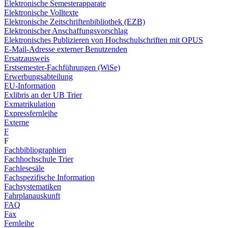
Elektronische Semesterapparate
Elektronische Volltexte
Elektronische Zeitschriftenbibliothek (EZB)
Elektronischer Anschaffungsvorschlag
Elektronisches Publizieren von Hochschulschriften mit OPUS
E-Mail-Adresse externer Benutzenden
Ersatzausweis
Erstsemester-Fachführungen (WiSe)
Erwerbungsabteilung
EU-Information
Exlibris an der UB Trier
Exmatrikulation
Expressfernleihe
Externe
F
F
Fachbibliographien
Fachhochschule Trier
Fachlesesäle
Fachspezifische Information
Fachsystematiken
Fahrplanauskunft
FAQ
Fax
Fernleihe