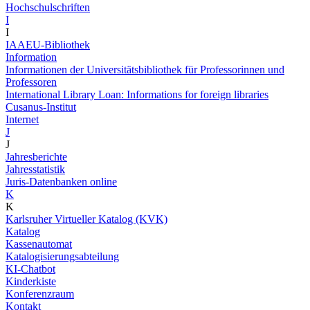
Hochschulschriften
I
I
IAAEU-Bibliothek
Information
Informationen der Universitätsbibliothek für Professorinnen und
Professoren
International Library Loan: Informations for foreign libraries
Cusanus-Institut
Internet
J
J
Jahresberichte
Jahresstatistik
Juris-Datenbanken online
K
K
Karlsruher Virtueller Katalog (KVK)
Katalog
Kassenautomat
Katalogisierungsabteilung
KI-Chatbot
Kinderkiste
Konferenzraum
Kontakt