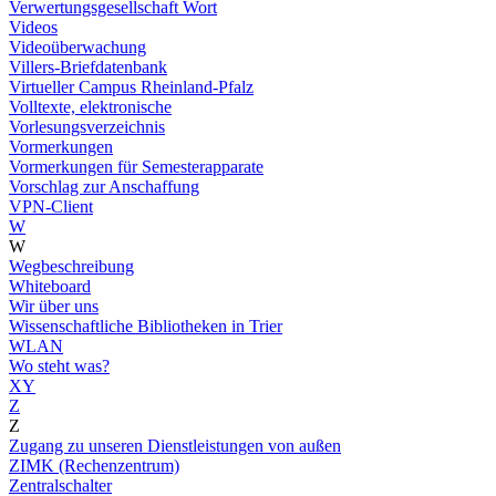
Verwertungsgesellschaft Wort
Videos
Videoüberwachung
Villers-Briefdatenbank
Virtueller Campus Rheinland-Pfalz
Volltexte, elektronische
Vorlesungsverzeichnis
Vormerkungen
Vormerkungen für Semesterapparate
Vorschlag zur Anschaffung
VPN-Client
W
W
Wegbeschreibung
Whiteboard
Wir über uns
Wissenschaftliche Bibliotheken in Trier
WLAN
Wo steht was?
XY
Z
Z
Zugang zu unseren Dienstleistungen von außen
ZIMK (Rechenzentrum)
Zentralschalter