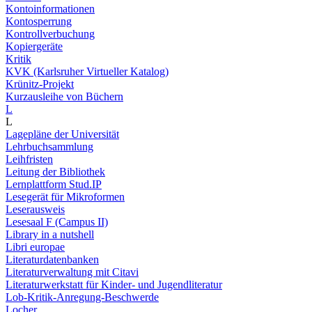
Kontoinformationen
Kontosperrung
Kontrollverbuchung
Kopiergeräte
Kritik
KVK (Karlsruher Virtueller Katalog)
Krünitz-Projekt
Kurzausleihe von Büchern
L
L
Lagepläne der Universität
Lehrbuchsammlung
Leihfristen
Leitung der Bibliothek
Lernplattform Stud.IP
Lesegerät für Mikroformen
Leserausweis
Lesesaal F (Campus II)
Library in a nutshell
Libri europae
Literaturdatenbanken
Literaturverwaltung mit Citavi
Literaturwerkstatt für Kinder- und Jugendliteratur
Lob-Kritik-Anregung-Beschwerde
Locher