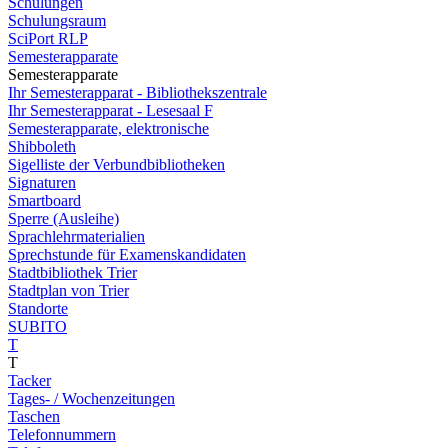
Schulungen
Schulungsraum
SciPort RLP
Semesterapparate
Semesterapparate
Ihr Semesterapparat - Bibliothekszentrale
Ihr Semesterapparat - Lesesaal F
Semesterapparate, elektronische
Shibboleth
Sigelliste der Verbundbibliotheken
Signaturen
Smartboard
Sperre (Ausleihe)
Sprachlehrmaterialien
Sprechstunde für Examenskandidaten
Stadtbibliothek Trier
Stadtplan von Trier
Standorte
SUBITO
T
T
Tacker
Tages- / Wochenzeitungen
Taschen
Telefonnummern