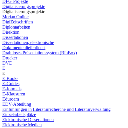
DFG-Projekte
Digitalisierungsprojekte
Digitalisierungsprojekte
Merian Online
DigiZeitschriften
Diplomarbeiten
Direktion
Dissertationen
Dissertationen, elektronische
Dokumentenlieferdienst
Drahtloses Präsentationssystem (BibBox)
Drucker
DVD
E
E
E-Books
E-Guides
E-Journals
E-Klausuren
Eduroam
EDV-Abteilung
Einführungen in Literaturrecherche und Literaturverwaltung
Einzelarbeitsplätze
Elektronische Dissertationen
Elektronische Medien