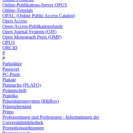
Online-Publikations-Server OPUS
Online-Tutorials
OPAC (Online Public Access Catalog)
Open Access
Open-Access-Publikationsfonds
Open Journal Systems (OJS)
Open Monograph Press (OMP)
OPUS
ORCID
P
P
Parkplätze
Passwort
PC-Pools
Plakate
Platztacho (PLATO)
Postanschrift
Praktika
Präsentationssystem (BibBox)
Präsenzbestand
Primo
Professorinnen und Professoren - Informationen der
Universitätsbibliothek
Promotionsordnungen