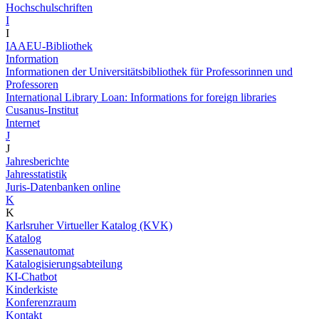
Hochschulschriften
I
I
IAAEU-Bibliothek
Information
Informationen der Universitätsbibliothek für Professorinnen und
Professoren
International Library Loan: Informations for foreign libraries
Cusanus-Institut
Internet
J
J
Jahresberichte
Jahresstatistik
Juris-Datenbanken online
K
K
Karlsruher Virtueller Katalog (KVK)
Katalog
Kassenautomat
Katalogisierungsabteilung
KI-Chatbot
Kinderkiste
Konferenzraum
Kontakt