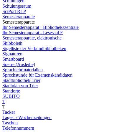
Schulungen
Schulungsraum
SciPort RLP
Semesterapparate
Semesterapparate
Ihr Semesterapparat - Bibliothekszentrale
Ihr Semesterapparat - Lesesaal F
Semesterapparate, elektronische
Shibboleth
Sigelliste der Verbundbibliotheken
Signaturen
Smartboard
Sperre (Ausleihe)
Sprachlehrmaterialien
Sprechstunde für Examenskandidaten
Stadtbibliothek Trier
Stadtplan von Trier
Standorte
SUBITO
T
T
Tacker
Tages- / Wochenzeitungen
Taschen
Telefonnummern