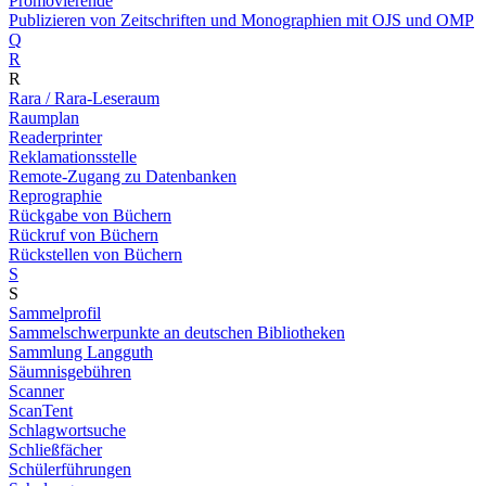
Promovierende
Publizieren von Zeitschriften und Monographien mit OJS und OMP
Q
R
R
Rara / Rara-Leseraum
Raumplan
Readerprinter
Reklamationsstelle
Remote-Zugang zu Datenbanken
Reprographie
Rückgabe von Büchern
Rückruf von Büchern
Rückstellen von Büchern
S
S
Sammelprofil
Sammelschwerpunkte an deutschen Bibliotheken
Sammlung Langguth
Säumnisgebühren
Scanner
ScanTent
Schlagwortsuche
Schließfächer
Schülerführungen