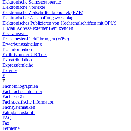
Elektronische Semesterapparate
Elektronische Volltexte
Elektronische Zeitschriftenbibliothek (EZB)
Elektronischer Anschaffungsvorschlag
Elektronisches Publizieren von Hochschulschriften mit OPUS
E-Mail-Adresse externer Benutzenden
Ersatzausweis
Erstsemester-Fachführungen (WiSe)
Erwerbungsabteilung
EU-Information
Exlibris an der UB Trier
Exmatrikulation
Expressfernleihe
Externe
F
F
Fachbibliographien
Fachhochschule Trier
Fachlesesäle
Fachspezifische Information
Fachsystematiken
Fahrplanauskunft
FAQ
Fax
Fernleihe