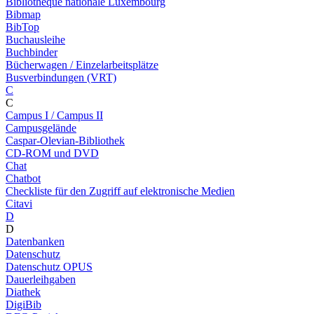
Bibliothèque nationale Luxembourg
Bibmap
BibTop
Buchausleihe
Buchbinder
Bücherwagen / Einzelarbeitsplätze
Busverbindungen (VRT)
C
C
Campus I / Campus II
Campusgelände
Caspar-Olevian-Bibliothek
CD-ROM und DVD
Chat
Chatbot
Checkliste für den Zugriff auf elektronische Medien
Citavi
D
D
Datenbanken
Datenschutz
Datenschutz OPUS
Dauerleihgaben
Diathek
DigiBib