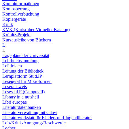
Kontoinformationen
Kontosperrung
Kontrollverbuchung
Kopiergeräte
Kritik
KVK (Karlsruher Virtueller Katalog)
Krünitz-Projekt
Kurzausleihe von Büchern
L
L
Lagepläne der Universität
Lehrbuchsammlung
Leihfristen
Leitung der Bibliothek
Lernplattform Stud.IP
Lesegerät für Mikroformen
Leserausweis
Lesesaal F (Campus II)
Library in a nutshell
Libri europae
Literaturdatenbanken
Literaturverwaltung mit Citavi
Literaturwerkstatt für Kinder- und Jugendliteratur
Lob-Kritik-Anregung-Beschwerde
Locher