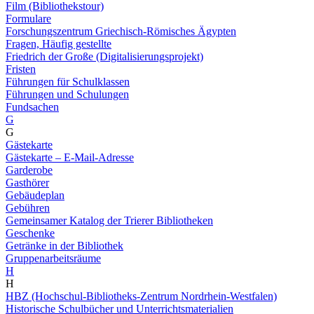
Film (Bibliothekstour)
Formulare
Forschungszentrum Griechisch-Römisches Ägypten
Fragen, Häufig gestellte
Friedrich der Große (Digitalisierungsprojekt)
Fristen
Führungen für Schulklassen
Führungen und Schulungen
Fundsachen
G
G
Gästekarte
Gästekarte – E-Mail-Adresse
Garderobe
Gasthörer
Gebäudeplan
Gebühren
Gemeinsamer Katalog der Trierer Bibliotheken
Geschenke
Getränke in der Bibliothek
Gruppenarbeitsräume
H
H
HBZ (Hochschul-Bibliotheks-Zentrum Nordrhein-Westfalen)
Historische Schulbücher und Unterrichtsmaterialien