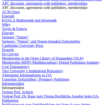
APC discounts, agreements with publishers, memberships
APC discounts, agreements with publishers, memberships
ACM Open
Emerald
KOALA Mathematik und Informatik
Wiley
Taylor & Francis
Elsevier
Springer "Nature"
Springer: "Nature" und Nature-branded-Zeitschriften
Cambridge University Press
Hogrefe
De Gruyter
Membership in the Open Library of Humanities (OLH)
Membership MDPI (Multidisciplinary Digital Publishing Institute)
Cost Transparency
Trier University’s Institutional Repository
Allgemeine Informationen zu OA
Unseriöse Zeitschriften / Predatory Publishers
Infomaterialien
Infomaterialien
Vortrag Prof. Schöch
Vortrag Prof. Dr. Raue zum Thema Rechtliche Aspekte beim OA-
Publizieren
Publikationsort zum Veröffentlichen im Open Access finden