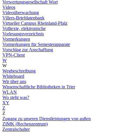
Verwertungsgesellschaft Wort
Videos
Videoüberwachung
Villers-Briefdatenbank
Virtueller Campus Rheinland-Pfalz
Volltexte, elektronische
Vorlesungsverzeichnis
Vormerkungen
Vormerkungen für Semesterapparate
Vorschlag zur Anschaffung
VPN-Client
W
W
Wegbeschreibung
Whiteboard
Wir über uns
Wissenschaftliche Bibliotheken in Trier
WLAN
Wo steht was?
XY
Z
Z
Zugang zu unseren Dienstleistungen von außen
ZIMK (Rechenzentrum)
Zentralschalter