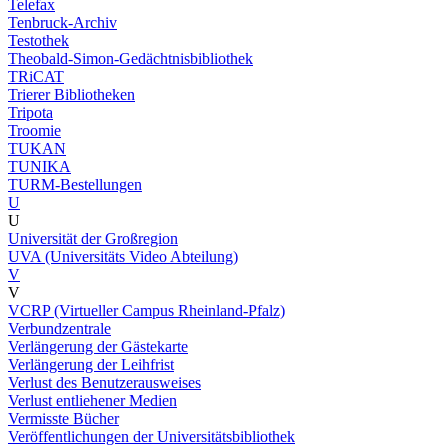
Telefax
Tenbruck-Archiv
Testothek
Theobald-Simon-Gedächtnisbibliothek
TRiCAT
Trierer Bibliotheken
Tripota
Troomie
TUKAN
TUNIKA
TURM-Bestellungen
U
U
Universität der Großregion
UVA (Universitäts Video Abteilung)
V
V
VCRP (Virtueller Campus Rheinland-Pfalz)
Verbundzentrale
Verlängerung der Gästekarte
Verlängerung der Leihfrist
Verlust des Benutzerausweises
Verlust entliehener Medien
Vermisste Bücher
Veröffentlichungen der Universitätsbibliothek