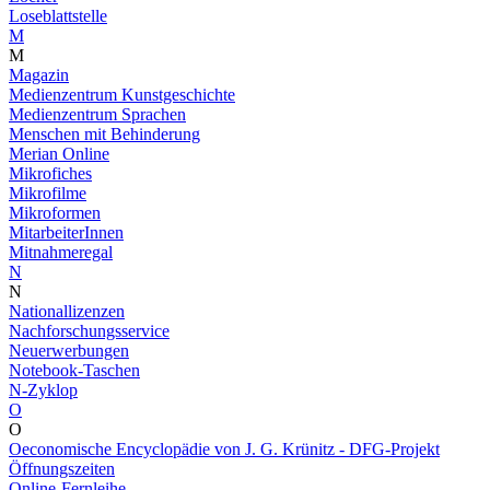
Loseblattstelle
M
M
Magazin
Medienzentrum Kunstgeschichte
Medienzentrum Sprachen
Menschen mit Behinderung
Merian Online
Mikrofiches
Mikrofilme
Mikroformen
MitarbeiterInnen
Mitnahmeregal
N
N
Nationallizenzen
Nachforschungsservice
Neuerwerbungen
Notebook-Taschen
N-Zyklop
O
O
Oeconomische Encyclopädie von J. G. Krünitz - DFG-Projekt
Öffnungszeiten
Online-Fernleihe