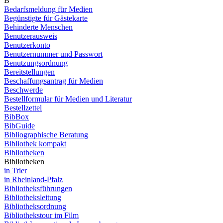
B
Bedarfsmeldung für Medien
Begünstigte für Gästekarte
Behinderte Menschen
Benutzerausweis
Benutzerkonto
Benutzernummer und Passwort
Benutzungsordnung
Bereitstellungen
Beschaffungsantrag für Medien
Beschwerde
Bestellformular für Medien und Literatur
Bestellzettel
BibBox
BibGuide
Bibliographische Beratung
Bibliothek kompakt
Bibliotheken
Bibliotheken
in Trier
in Rheinland-Pfalz
Bibliotheksführungen
Bibliotheksleitung
Bibliotheksordnung
Bibliothekstour im Film