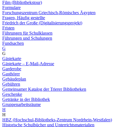
Film (Bibliothekstour)
Formulare
Forschungszentrum Griechisch-Römisches Ägypten
Fragen, Häufig gestellte
Friedrich der Große (Digitalisierungsprojekt)
Fristen
Führungen für Schulklassen
Führungen und Schulungen
Fundsachen
G
G
Gästekarte
Gästekarte – E-Mail-Adresse
Garderobe
Gasthörer
Gebäudeplan
Gebühren
Gemeinsamer Katalog der Trierer Bibliotheken
Geschenke
Getränke in der Bibliothek
Gruppenarbeitsräume
H
H
HBZ (Hochschul-Bibliotheks-Zentrum Nordrhein-Westfalen)
Historische Schulbücher und Unterrichtsmaterialien