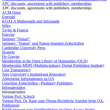
APC discounts, agreements with publishers, memberships
APC discounts, agreements with publishers, memberships
ACM Open
Emerald
KOALA Mathematik und Informatik
Wiley
Taylor & Francis
Elsevier
Springer "Nature"
Springer: "Nature" und Nature-branded-Zeitschriften
Cambridge University Press
Hogrefe
De Gruyter
Membership in the Open Library of Humanities (OLH)
Membership MDPI (Multidisciplinary Digital Publishing Institute)
Cost Transparency
Trier University’s Institutional Repository
Allgemeine Informationen zu OA
Unseriöse Zeitschriften / Predatory Publishers
Infomaterialien
Infomaterialien
Vortrag Prof. Schöch
Vortrag Prof. Dr. Raue zum Thema Rechtliche Aspekte beim OA-
Publizieren
Publikationsort zum Veröffentlichen im Open Access finden