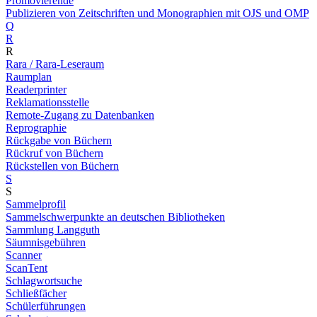
Promovierende
Publizieren von Zeitschriften und Monographien mit OJS und OMP
Q
R
R
Rara / Rara-Leseraum
Raumplan
Readerprinter
Reklamationsstelle
Remote-Zugang zu Datenbanken
Reprographie
Rückgabe von Büchern
Rückruf von Büchern
Rückstellen von Büchern
S
S
Sammelprofil
Sammelschwerpunkte an deutschen Bibliotheken
Sammlung Langguth
Säumnisgebühren
Scanner
ScanTent
Schlagwortsuche
Schließfächer
Schülerführungen