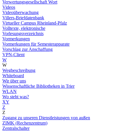
Verwertungsgesellschaft Wort
Videos
Videoüberwachung
Villers-Briefdatenbank
Virtueller Campus Rheinland-Pfalz
Volltexte, elektronische
Vorlesungsverzeichnis
Vormerkungen
Vormerkungen für Semesterapparate
Vorschlag zur Anschaffung
VPN-Client
W
W
Wegbeschreibung
Whiteboard
Wir über uns
Wissenschaftliche Bibliotheken in Trier
WLAN
Wo steht was?
XY
Z
Z
Zugang zu unseren Dienstleistungen von außen
ZIMK (Rechenzentrum)
Zentralschalter