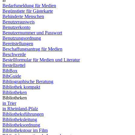
B
Bedarfsmeldung für Medien
Begünstigte für Gästekarte
Behinderte Menschen
Benutzerausweis
Benutzerkonto
Benutzernummer und Passwort
Benutzungsordnung
Bereitstellungen
Beschaffungsantrag für Medien
Beschwerde
Bestellformular für Medien und Literatur
Bestellzettel
BibBox
BibGuide
Bibliographische Beratung
Bibliothek kompakt
Bibliotheken
Bibliotheken
in Trier
in Rheinland-Pfalz
Bibliotheksführungen
Bibliotheksleitung
Bibliotheksordnung
Bibliothekstour im Film