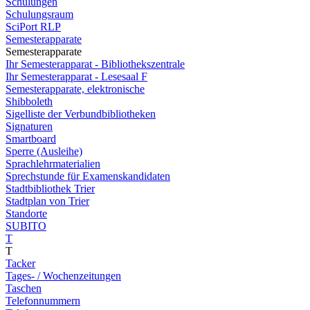
Schulungen
Schulungsraum
SciPort RLP
Semesterapparate
Semesterapparate
Ihr Semesterapparat - Bibliothekszentrale
Ihr Semesterapparat - Lesesaal F
Semesterapparate, elektronische
Shibboleth
Sigelliste der Verbundbibliotheken
Signaturen
Smartboard
Sperre (Ausleihe)
Sprachlehrmaterialien
Sprechstunde für Examenskandidaten
Stadtbibliothek Trier
Stadtplan von Trier
Standorte
SUBITO
T
T
Tacker
Tages- / Wochenzeitungen
Taschen
Telefonnummern