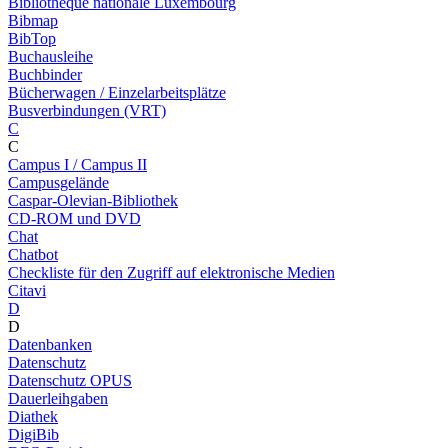
Bibliothèque nationale Luxembourg
Bibmap
BibTop
Buchausleihe
Buchbinder
Bücherwagen / Einzelarbeitsplätze
Busverbindungen (VRT)
C
C
Campus I / Campus II
Campusgelände
Caspar-Olevian-Bibliothek
CD-ROM und DVD
Chat
Chatbot
Checkliste für den Zugriff auf elektronische Medien
Citavi
D
D
Datenbanken
Datenschutz
Datenschutz OPUS
Dauerleihgaben
Diathek
DigiBib