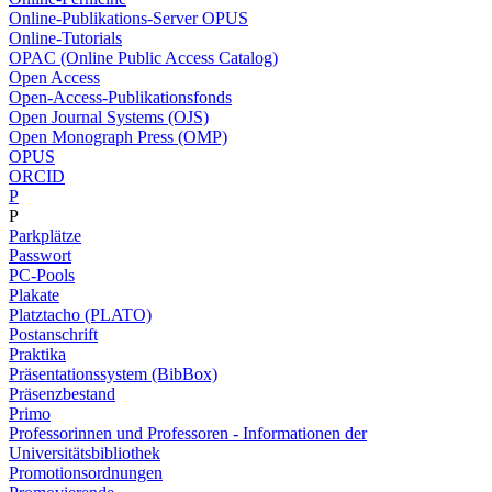
Online-Publikations-Server OPUS
Online-Tutorials
OPAC (Online Public Access Catalog)
Open Access
Open-Access-Publikationsfonds
Open Journal Systems (OJS)
Open Monograph Press (OMP)
OPUS
ORCID
P
P
Parkplätze
Passwort
PC-Pools
Plakate
Platztacho (PLATO)
Postanschrift
Praktika
Präsentationssystem (BibBox)
Präsenzbestand
Primo
Professorinnen und Professoren - Informationen der
Universitätsbibliothek
Promotionsordnungen