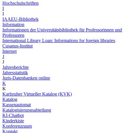
Hochschulschriften
I
I
IAAEU-Bibliothek
Information
Informationen der Universitätsbibliothek für Professorinnen und
Professoren
International Library Loan: Informations for foreign libraries
Cusanus-Institut
Internet
J
J
Jahresberichte
Jahresstatistik
Juris-Datenbanken online
K
K
Karlsruher Virtueller Katalog (KVK)
Katalog
Kassenautomat
Katalogisierungsabteilung
KI-Chatbot
Kinderkiste
Konferenzraum
Kontakt