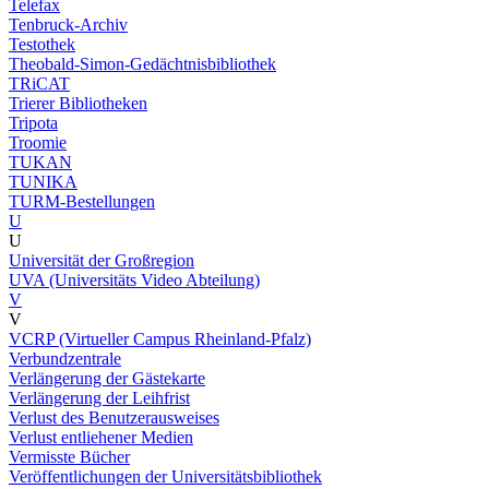
Telefax
Tenbruck-Archiv
Testothek
Theobald-Simon-Gedächtnisbibliothek
TRiCAT
Trierer Bibliotheken
Tripota
Troomie
TUKAN
TUNIKA
TURM-Bestellungen
U
U
Universität der Großregion
UVA (Universitäts Video Abteilung)
V
V
VCRP (Virtueller Campus Rheinland-Pfalz)
Verbundzentrale
Verlängerung der Gästekarte
Verlängerung der Leihfrist
Verlust des Benutzerausweises
Verlust entliehener Medien
Vermisste Bücher
Veröffentlichungen der Universitätsbibliothek