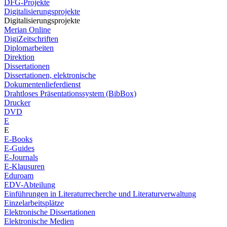
DFG-Projekte
Digitalisierungsprojekte
Digitalisierungsprojekte
Merian Online
DigiZeitschriften
Diplomarbeiten
Direktion
Dissertationen
Dissertationen, elektronische
Dokumentenlieferdienst
Drahtloses Präsentationssystem (BibBox)
Drucker
DVD
E
E
E-Books
E-Guides
E-Journals
E-Klausuren
Eduroam
EDV-Abteilung
Einführungen in Literaturrecherche und Literaturverwaltung
Einzelarbeitsplätze
Elektronische Dissertationen
Elektronische Medien