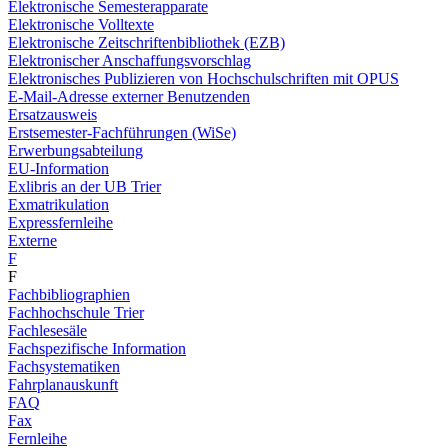
Elektronische Semesterapparate
Elektronische Volltexte
Elektronische Zeitschriftenbibliothek (EZB)
Elektronischer Anschaffungsvorschlag
Elektronisches Publizieren von Hochschulschriften mit OPUS
E-Mail-Adresse externer Benutzenden
Ersatzausweis
Erstsemester-Fachführungen (WiSe)
Erwerbungsabteilung
EU-Information
Exlibris an der UB Trier
Exmatrikulation
Expressfernleihe
Externe
F
F
Fachbibliographien
Fachhochschule Trier
Fachlesesäle
Fachspezifische Information
Fachsystematiken
Fahrplanauskunft
FAQ
Fax
Fernleihe