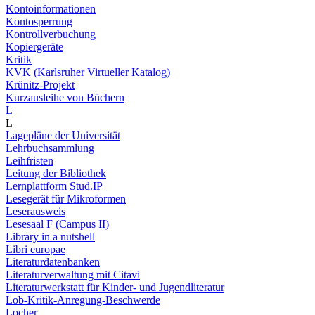
Kontoinformationen
Kontosperrung
Kontrollverbuchung
Kopiergeräte
Kritik
KVK (Karlsruher Virtueller Katalog)
Krünitz-Projekt
Kurzausleihe von Büchern
L
L
Lagepläne der Universität
Lehrbuchsammlung
Leihfristen
Leitung der Bibliothek
Lernplattform Stud.IP
Lesegerät für Mikroformen
Leserausweis
Lesesaal F (Campus II)
Library in a nutshell
Libri europae
Literaturdatenbanken
Literaturverwaltung mit Citavi
Literaturwerkstatt für Kinder- und Jugendliteratur
Lob-Kritik-Anregung-Beschwerde
Locher