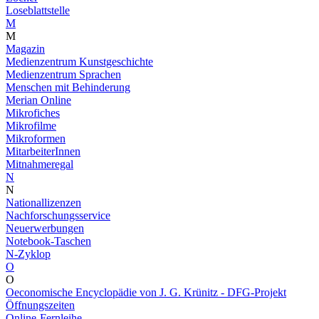
Loseblattstelle
M
M
Magazin
Medienzentrum Kunstgeschichte
Medienzentrum Sprachen
Menschen mit Behinderung
Merian Online
Mikrofiches
Mikrofilme
Mikroformen
MitarbeiterInnen
Mitnahmeregal
N
N
Nationallizenzen
Nachforschungsservice
Neuerwerbungen
Notebook-Taschen
N-Zyklop
O
O
Oeconomische Encyclopädie von J. G. Krünitz - DFG-Projekt
Öffnungszeiten
Online-Fernleihe