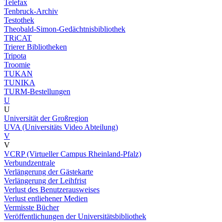
Telefax
Tenbruck-Archiv
Testothek
Theobald-Simon-Gedächtnisbibliothek
TRiCAT
Trierer Bibliotheken
Tripota
Troomie
TUKAN
TUNIKA
TURM-Bestellungen
U
U
Universität der Großregion
UVA (Universitäts Video Abteilung)
V
V
VCRP (Virtueller Campus Rheinland-Pfalz)
Verbundzentrale
Verlängerung der Gästekarte
Verlängerung der Leihfrist
Verlust des Benutzerausweises
Verlust entliehener Medien
Vermisste Bücher
Veröffentlichungen der Universitätsbibliothek