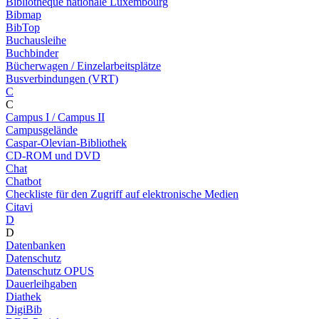
Bibliothèque nationale Luxembourg
Bibmap
BibTop
Buchausleihe
Buchbinder
Bücherwagen / Einzelarbeitsplätze
Busverbindungen (VRT)
C
C
Campus I / Campus II
Campusgelände
Caspar-Olevian-Bibliothek
CD-ROM und DVD
Chat
Chatbot
Checkliste für den Zugriff auf elektronische Medien
Citavi
D
D
Datenbanken
Datenschutz
Datenschutz OPUS
Dauerleihgaben
Diathek
DigiBib