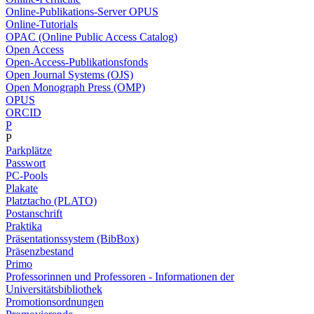
Online-Publikations-Server OPUS
Online-Tutorials
OPAC (Online Public Access Catalog)
Open Access
Open-Access-Publikationsfonds
Open Journal Systems (OJS)
Open Monograph Press (OMP)
OPUS
ORCID
P
P
Parkplätze
Passwort
PC-Pools
Plakate
Platztacho (PLATO)
Postanschrift
Praktika
Präsentationssystem (BibBox)
Präsenzbestand
Primo
Professorinnen und Professoren - Informationen der
Universitätsbibliothek
Promotionsordnungen