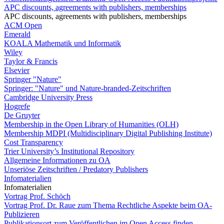
APC discounts, agreements with publishers, memberships
APC discounts, agreements with publishers, memberships
ACM Open
Emerald
KOALA Mathematik und Informatik
Wiley
Taylor & Francis
Elsevier
Springer "Nature"
Springer: "Nature" und Nature-branded-Zeitschriften
Cambridge University Press
Hogrefe
De Gruyter
Membership in the Open Library of Humanities (OLH)
Membership MDPI (Multidisciplinary Digital Publishing Institute)
Cost Transparency
Trier University’s Institutional Repository
Allgemeine Informationen zu OA
Unseriöse Zeitschriften / Predatory Publishers
Infomaterialien
Infomaterialien
Vortrag Prof. Schöch
Vortrag Prof. Dr. Raue zum Thema Rechtliche Aspekte beim OA-
Publizieren
Publikationsort zum Veröffentlichen im Open Access finden