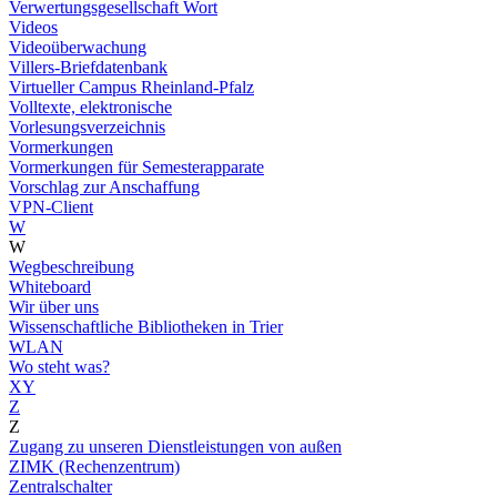
Verwertungsgesellschaft Wort
Videos
Videoüberwachung
Villers-Briefdatenbank
Virtueller Campus Rheinland-Pfalz
Volltexte, elektronische
Vorlesungsverzeichnis
Vormerkungen
Vormerkungen für Semesterapparate
Vorschlag zur Anschaffung
VPN-Client
W
W
Wegbeschreibung
Whiteboard
Wir über uns
Wissenschaftliche Bibliotheken in Trier
WLAN
Wo steht was?
XY
Z
Z
Zugang zu unseren Dienstleistungen von außen
ZIMK (Rechenzentrum)
Zentralschalter