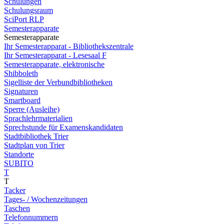
Schulungen
Schulungsraum
SciPort RLP
Semesterapparate
Semesterapparate
Ihr Semesterapparat - Bibliothekszentrale
Ihr Semesterapparat - Lesesaal F
Semesterapparate, elektronische
Shibboleth
Sigelliste der Verbundbibliotheken
Signaturen
Smartboard
Sperre (Ausleihe)
Sprachlehrmaterialien
Sprechstunde für Examenskandidaten
Stadtbibliothek Trier
Stadtplan von Trier
Standorte
SUBITO
T
T
Tacker
Tages- / Wochenzeitungen
Taschen
Telefonnummern