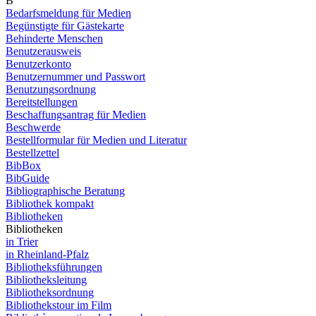
B
Bedarfsmeldung für Medien
Begünstigte für Gästekarte
Behinderte Menschen
Benutzerausweis
Benutzerkonto
Benutzernummer und Passwort
Benutzungsordnung
Bereitstellungen
Beschaffungsantrag für Medien
Beschwerde
Bestellformular für Medien und Literatur
Bestellzettel
BibBox
BibGuide
Bibliographische Beratung
Bibliothek kompakt
Bibliotheken
Bibliotheken
in Trier
in Rheinland-Pfalz
Bibliotheksführungen
Bibliotheksleitung
Bibliotheksordnung
Bibliothekstour im Film