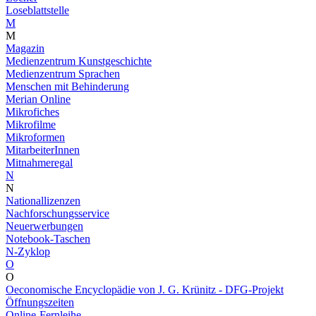
Loseblattstelle
M
M
Magazin
Medienzentrum Kunstgeschichte
Medienzentrum Sprachen
Menschen mit Behinderung
Merian Online
Mikrofiches
Mikrofilme
Mikroformen
MitarbeiterInnen
Mitnahmeregal
N
N
Nationallizenzen
Nachforschungsservice
Neuerwerbungen
Notebook-Taschen
N-Zyklop
O
O
Oeconomische Encyclopädie von J. G. Krünitz - DFG-Projekt
Öffnungszeiten
Online-Fernleihe