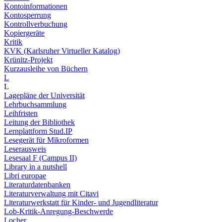
Kontoinformationen
Kontosperrung
Kontrollverbuchung
Kopiergeräte
Kritik
KVK (Karlsruher Virtueller Katalog)
Krünitz-Projekt
Kurzausleihe von Büchern
L
L
Lagepläne der Universität
Lehrbuchsammlung
Leihfristen
Leitung der Bibliothek
Lernplattform Stud.IP
Lesegerät für Mikroformen
Leserausweis
Lesesaal F (Campus II)
Library in a nutshell
Libri europae
Literaturdatenbanken
Literaturverwaltung mit Citavi
Literaturwerkstatt für Kinder- und Jugendliteratur
Lob-Kritik-Anregung-Beschwerde
Locher