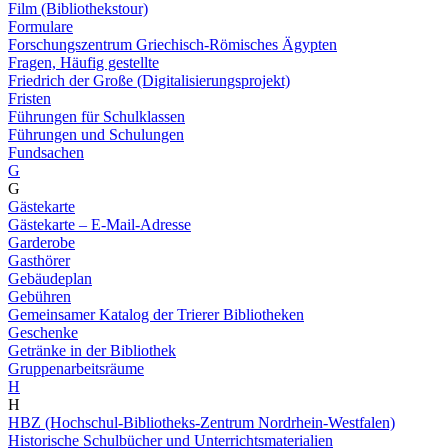
Film (Bibliothekstour)
Formulare
Forschungszentrum Griechisch-Römisches Ägypten
Fragen, Häufig gestellte
Friedrich der Große (Digitalisierungsprojekt)
Fristen
Führungen für Schulklassen
Führungen und Schulungen
Fundsachen
G
G
Gästekarte
Gästekarte – E-Mail-Adresse
Garderobe
Gasthörer
Gebäudeplan
Gebühren
Gemeinsamer Katalog der Trierer Bibliotheken
Geschenke
Getränke in der Bibliothek
Gruppenarbeitsräume
H
H
HBZ (Hochschul-Bibliotheks-Zentrum Nordrhein-Westfalen)
Historische Schulbücher und Unterrichtsmaterialien