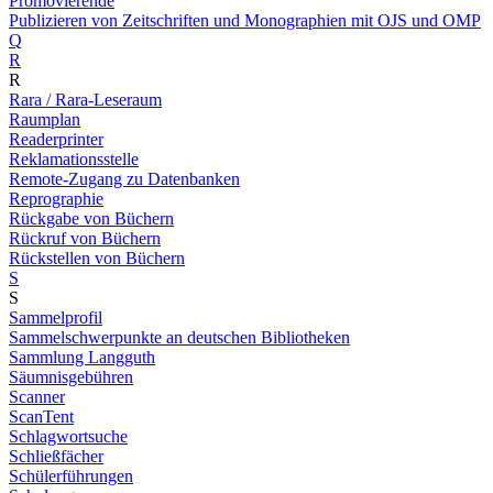
Promovierende
Publizieren von Zeitschriften und Monographien mit OJS und OMP
Q
R
R
Rara / Rara-Leseraum
Raumplan
Readerprinter
Reklamationsstelle
Remote-Zugang zu Datenbanken
Reprographie
Rückgabe von Büchern
Rückruf von Büchern
Rückstellen von Büchern
S
S
Sammelprofil
Sammelschwerpunkte an deutschen Bibliotheken
Sammlung Langguth
Säumnisgebühren
Scanner
ScanTent
Schlagwortsuche
Schließfächer
Schülerführungen