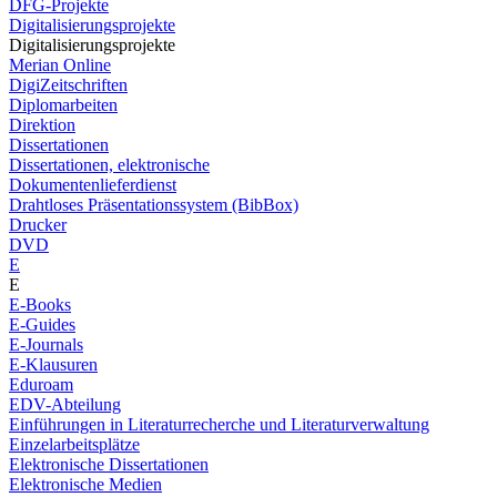
DFG-Projekte
Digitalisierungsprojekte
Digitalisierungsprojekte
Merian Online
DigiZeitschriften
Diplomarbeiten
Direktion
Dissertationen
Dissertationen, elektronische
Dokumentenlieferdienst
Drahtloses Präsentationssystem (BibBox)
Drucker
DVD
E
E
E-Books
E-Guides
E-Journals
E-Klausuren
Eduroam
EDV-Abteilung
Einführungen in Literaturrecherche und Literaturverwaltung
Einzelarbeitsplätze
Elektronische Dissertationen
Elektronische Medien