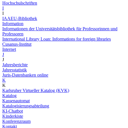
Hochschulschriften
I
I
IAAEU-Bibliothek
Information
Informationen der Universitätsbibliothek für Professorinnen und
Professoren
International Library Loan: Informations for foreign libraries
Cusanus-Institut
Internet
J
J
Jahresberichte
Jahresstatistik
Juris-Datenbanken online
K
K
Karlsruher Virtueller Katalog (KVK)
Katalog
Kassenautomat
Katalogisierungsabteilung
KI-Chatbot
Kinderkiste
Konferenzraum
Kontakt