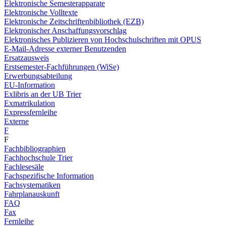
Elektronische Semesterapparate
Elektronische Volltexte
Elektronische Zeitschriftenbibliothek (EZB)
Elektronischer Anschaffungsvorschlag
Elektronisches Publizieren von Hochschulschriften mit OPUS
E-Mail-Adresse externer Benutzenden
Ersatzausweis
Erstsemester-Fachführungen (WiSe)
Erwerbungsabteilung
EU-Information
Exlibris an der UB Trier
Exmatrikulation
Expressfernleihe
Externe
F
F
Fachbibliographien
Fachhochschule Trier
Fachlesesäle
Fachspezifische Information
Fachsystematiken
Fahrplanauskunft
FAQ
Fax
Fernleihe