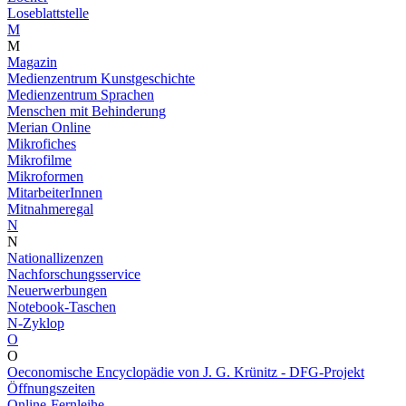
Loseblattstelle
M
M
Magazin
Medienzentrum Kunstgeschichte
Medienzentrum Sprachen
Menschen mit Behinderung
Merian Online
Mikrofiches
Mikrofilme
Mikroformen
MitarbeiterInnen
Mitnahmeregal
N
N
Nationallizenzen
Nachforschungsservice
Neuerwerbungen
Notebook-Taschen
N-Zyklop
O
O
Oeconomische Encyclopädie von J. G. Krünitz - DFG-Projekt
Öffnungszeiten
Online-Fernleihe