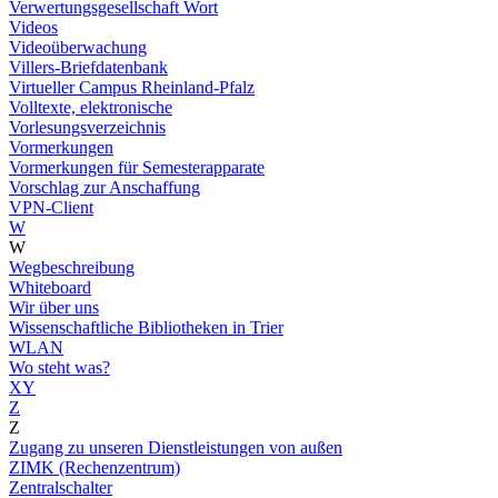
Verwertungsgesellschaft Wort
Videos
Videoüberwachung
Villers-Briefdatenbank
Virtueller Campus Rheinland-Pfalz
Volltexte, elektronische
Vorlesungsverzeichnis
Vormerkungen
Vormerkungen für Semesterapparate
Vorschlag zur Anschaffung
VPN-Client
W
W
Wegbeschreibung
Whiteboard
Wir über uns
Wissenschaftliche Bibliotheken in Trier
WLAN
Wo steht was?
XY
Z
Z
Zugang zu unseren Dienstleistungen von außen
ZIMK (Rechenzentrum)
Zentralschalter