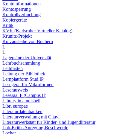
Kontoinformationen
Kontosperrung
Kontrollverbuchung
Kopiergeräte
Kritik
KVK (Karlsruher Virtueller Katalog)
Krünitz-Projekt
Kurzausleihe von Büchern
L
L
Lagepläne der Universität
Lehrbuchsammlung
Leihfristen
Leitung der Bibliothek
Lernplattform Stud.IP
Lesegerät für Mikroformen
Leserausweis
Lesesaal F (Campus II)
Library in a nutshell
Libri europae
Literaturdatenbanken
Literaturverwaltung mit Citavi
Literaturwerkstatt für Kinder- und Jugendliteratur
Lob-Kritik-Anregung-Beschwerde
Locher