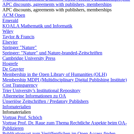
APC discounts, agreements with publishers, memberships
APC discounts, agreements with publishers, memberships
ACM Open
Emerald
KOALA Mathematik und Informatik
Wiley
Taylor & Francis
Elsevier
Springer "Nature"
Springer: "Nature" und Nature-branded-Zeitschriften
Cambridge University Press
Hogrefe
De Gruyter
Membership in the Open Library of Humanities (OLH)
Membership MDPI (Multidisciplinary Digital Publishing Institute)
Cost Transparency
Trier University’s Institutional Repository
Allgemeine Informationen zu OA
Unseriöse Zeitschriften / Predatory Publishers
Infomaterialien
Infomaterialien
Vortrag Prof. Schöch
Vortrag Prof. Dr. Raue zum Thema Rechtliche Aspekte beim OA-
Publizieren
Publikationsort zum Veröffentlichen im Open Access finden