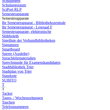
Schulungen
Schulungsraum
SciPort RLP
Semesterapparate
Semesterapparate
Ihr Semesterapparat - Bibliothekszentrale
Ihr Semesterapparat - Lesesaal F
Semesterapparate, elektronische
Shibboleth
Sigelliste der Verbundbibliotheken
Signaturen
Smartboard
Sperre (Ausleihe)
Sprachlehrmaterialien
Sprechstunde für Examenskandidaten
Stadtbibliothek Trier
Stadtplan von Trier
Standorte
SUBITO
T
T
Tacker
Tages- / Wochenzeitungen
Taschen
Telefonnummern