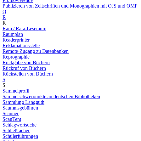
Promovierende
Publizieren von Zeitschriften und Monographien mit OJS und OMP
Q
R
R
Rara / Rara-Leseraum
Raumplan
Readerprinter
Reklamationsstelle
Remote-Zugang zu Datenbanken
Reprographie
Rückgabe von Büchern
Rückruf von Büchern
Rückstellen von Büchern
S
S
Sammelprofil
Sammelschwerpunkte an deutschen Bibliotheken
Sammlung Langguth
Säumnisgebühren
Scanner
ScanTent
Schlagwortsuche
Schließfächer
Schülerführungen