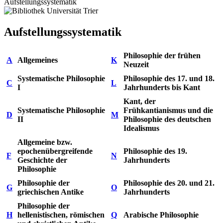
Aufstellungssystematik
Aufstellungssystematik
Philosophie der frühen
A
Allgemeines
K
Neuzeit
Systematische Philosophie
Philosophie des 17. und 18.
C
L
I
Jahrhunderts bis Kant
Kant, der
Systematische Philosophie
Frühkantianismus und die
D
M
II
Philosophie des deutschen
Idealismus
Allgemeine bzw.
epochenübergreifende
Philosophie des 19.
F
N
Geschichte der
Jahrhunderts
Philosophie
Philosophie der
Philosophie des 20. und 21.
G
O
griechischen Antike
Jahrhunderts
Philosophie der
H
hellenistischen, römischen
Q
Arabische Philosophie