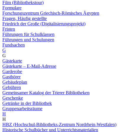
Film (Bibliothekstour)
Formulare
Forschungszentrum Griechisch-Römisches Ägypten
Fragen, Häufig gestellte
Friedrich der Große (Digitalisierungsprojekt)
Fristen
Führungen für Schulklassen
Führungen und Schulungen
Fundsachen
G
G
Gästekarte
Gästekarte – E-Mail-Adresse
Garderobe
Gasthörer
Gebäudeplan
Gebühren
Gemeinsamer Katalog der Trierer Bibliotheken
Geschenke
Getränke in der Bibliothek
Gruppenarbeitsräume
H
H
HBZ (Hochschul-Bibliotheks-Zentrum Nordrhein-Westfalen)
Historische Schulbücher und Unterrichtsmaterialien