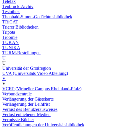
Telefax
Tenbruck-Archiv
Testothek
Theobald-Simon-Gedächtnisbibliothek
TRiCAT
Trierer Bibliotheken
Tripota
Troomie
TUKAN
TUNIKA
TURM-Bestellungen
U
U
Universität der Großregion
UVA (Universitäts Video Abteilung)
V
V
VCRP (Virtueller Campus Rheinland-Pfalz)
Verbundzentrale
Verlängerung der Gästekarte
Verlängerung der Leihfrist
Verlust des Benutzerausweises
Verlust entliehener Medien
Vermisste Bücher
Veröffentlichungen der Universitätsbibliothek