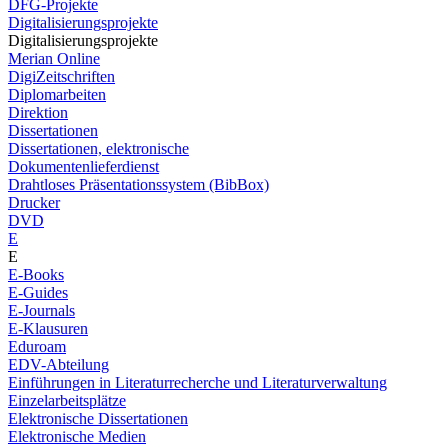
DFG-Projekte
Digitalisierungsprojekte
Digitalisierungsprojekte
Merian Online
DigiZeitschriften
Diplomarbeiten
Direktion
Dissertationen
Dissertationen, elektronische
Dokumentenlieferdienst
Drahtloses Präsentationssystem (BibBox)
Drucker
DVD
E
E
E-Books
E-Guides
E-Journals
E-Klausuren
Eduroam
EDV-Abteilung
Einführungen in Literaturrecherche und Literaturverwaltung
Einzelarbeitsplätze
Elektronische Dissertationen
Elektronische Medien