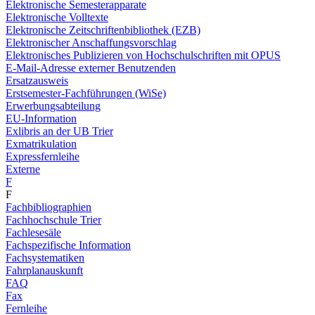
Elektronische Semesterapparate
Elektronische Volltexte
Elektronische Zeitschriftenbibliothek (EZB)
Elektronischer Anschaffungsvorschlag
Elektronisches Publizieren von Hochschulschriften mit OPUS
E-Mail-Adresse externer Benutzenden
Ersatzausweis
Erstsemester-Fachführungen (WiSe)
Erwerbungsabteilung
EU-Information
Exlibris an der UB Trier
Exmatrikulation
Expressfernleihe
Externe
F
F
Fachbibliographien
Fachhochschule Trier
Fachlesesäle
Fachspezifische Information
Fachsystematiken
Fahrplanauskunft
FAQ
Fax
Fernleihe