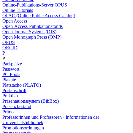
Online-Publikations-Server OPUS
Online-Tutorials
OPAC (Online Public Access Catalog)
Open Access
Open-Access-Publikationsfonds
Open Journal Systems (OJS)
Open Monograph Press (OMP)
OPUS
ORCID
P
P
Parkplätze
Passwort
PC-Pools
Plakate
Platztacho (PLATO)
Postanschrift
Praktika
Präsentationssystem (BibBox)
Präsenzbestand
Primo
Professorinnen und Professoren - Informationen der
Universitätsbibliothek
Promotionsordnungen