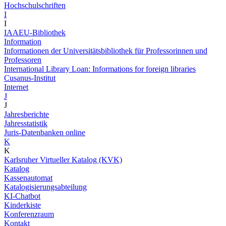
Hochschulschriften
I
I
IAAEU-Bibliothek
Information
Informationen der Universitätsbibliothek für Professorinnen und
Professoren
International Library Loan: Informations for foreign libraries
Cusanus-Institut
Internet
J
J
Jahresberichte
Jahresstatistik
Juris-Datenbanken online
K
K
Karlsruher Virtueller Katalog (KVK)
Katalog
Kassenautomat
Katalogisierungsabteilung
KI-Chatbot
Kinderkiste
Konferenzraum
Kontakt