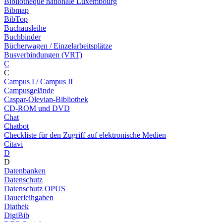
Bibliothèque nationale Luxembourg
Bibmap
BibTop
Buchausleihe
Buchbinder
Bücherwagen / Einzelarbeitsplätze
Busverbindungen (VRT)
C
C
Campus I / Campus II
Campusgelände
Caspar-Olevian-Bibliothek
CD-ROM und DVD
Chat
Chatbot
Checkliste für den Zugriff auf elektronische Medien
Citavi
D
D
Datenbanken
Datenschutz
Datenschutz OPUS
Dauerleihgaben
Diathek
DigiBib