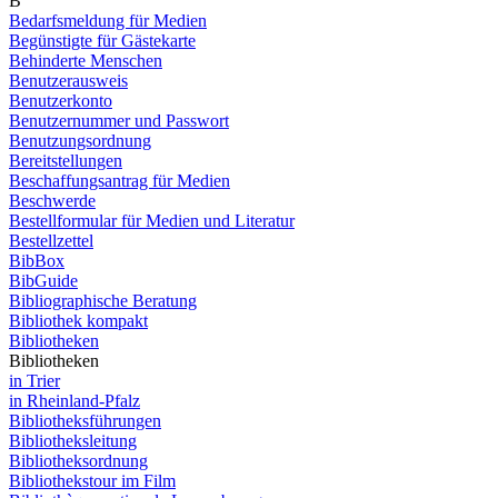
B
Bedarfsmeldung für Medien
Begünstigte für Gästekarte
Behinderte Menschen
Benutzerausweis
Benutzerkonto
Benutzernummer und Passwort
Benutzungsordnung
Bereitstellungen
Beschaffungsantrag für Medien
Beschwerde
Bestellformular für Medien und Literatur
Bestellzettel
BibBox
BibGuide
Bibliographische Beratung
Bibliothek kompakt
Bibliotheken
Bibliotheken
in Trier
in Rheinland-Pfalz
Bibliotheksführungen
Bibliotheksleitung
Bibliotheksordnung
Bibliothekstour im Film