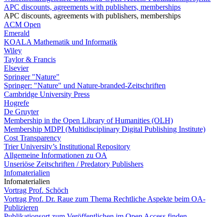
APC discounts, agreements with publishers, memberships
APC discounts, agreements with publishers, memberships
ACM Open
Emerald
KOALA Mathematik und Informatik
Wiley
Taylor & Francis
Elsevier
Springer "Nature"
Springer: "Nature" und Nature-branded-Zeitschriften
Cambridge University Press
Hogrefe
De Gruyter
Membership in the Open Library of Humanities (OLH)
Membership MDPI (Multidisciplinary Digital Publishing Institute)
Cost Transparency
Trier University’s Institutional Repository
Allgemeine Informationen zu OA
Unseriöse Zeitschriften / Predatory Publishers
Infomaterialien
Infomaterialien
Vortrag Prof. Schöch
Vortrag Prof. Dr. Raue zum Thema Rechtliche Aspekte beim OA-
Publizieren
Publikationsort zum Veröffentlichen im Open Access finden