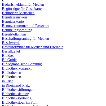
B
Bedarfsmeldung für Medien
Begünstigte für Gästekarte
Behinderte Menschen
Benutzerausweis
Benutzerkonto
Benutzernummer und Passwort
Benutzungsordnung
Bereitstellungen
Beschaffungsantrag für Medien
Beschwerde
Bestellformular für Medien und Literatur
Bestellzettel
BibBox
BibGuide
Bibliographische Beratung
Bibliothek kompakt
Bibliotheken
Bibliotheken
in Trier
in Rheinland-Pfalz
Bibliotheksführungen
Bibliotheksleitung
Bibliotheksordnung
Bibliothekstour im Film