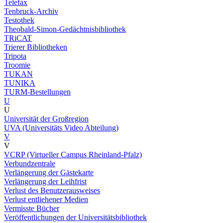
Telefax
Tenbruck-Archiv
Testothek
Theobald-Simon-Gedächtnisbibliothek
TRiCAT
Trierer Bibliotheken
Tripota
Troomie
TUKAN
TUNIKA
TURM-Bestellungen
U
U
Universität der Großregion
UVA (Universitäts Video Abteilung)
V
V
VCRP (Virtueller Campus Rheinland-Pfalz)
Verbundzentrale
Verlängerung der Gästekarte
Verlängerung der Leihfrist
Verlust des Benutzerausweises
Verlust entliehener Medien
Vermisste Bücher
Veröffentlichungen der Universitätsbibliothek