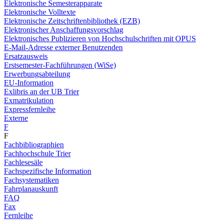
Elektronische Semesterapparate
Elektronische Volltexte
Elektronische Zeitschriftenbibliothek (EZB)
Elektronischer Anschaffungsvorschlag
Elektronisches Publizieren von Hochschulschriften mit OPUS
E-Mail-Adresse externer Benutzenden
Ersatzausweis
Erstsemester-Fachführungen (WiSe)
Erwerbungsabteilung
EU-Information
Exlibris an der UB Trier
Exmatrikulation
Expressfernleihe
Externe
F
F
Fachbibliographien
Fachhochschule Trier
Fachlesesäle
Fachspezifische Information
Fachsystematiken
Fahrplanauskunft
FAQ
Fax
Fernleihe