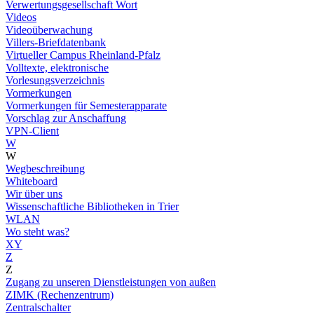
Verwertungsgesellschaft Wort
Videos
Videoüberwachung
Villers-Briefdatenbank
Virtueller Campus Rheinland-Pfalz
Volltexte, elektronische
Vorlesungsverzeichnis
Vormerkungen
Vormerkungen für Semesterapparate
Vorschlag zur Anschaffung
VPN-Client
W
W
Wegbeschreibung
Whiteboard
Wir über uns
Wissenschaftliche Bibliotheken in Trier
WLAN
Wo steht was?
XY
Z
Z
Zugang zu unseren Dienstleistungen von außen
ZIMK (Rechenzentrum)
Zentralschalter