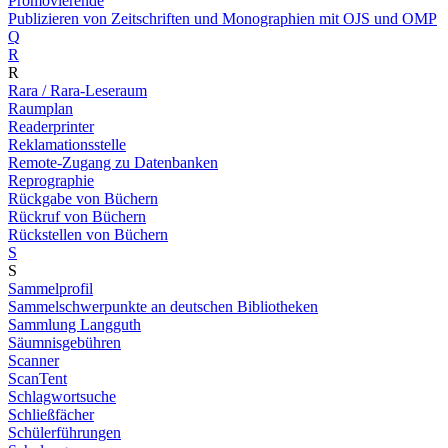
Promovierende
Publizieren von Zeitschriften und Monographien mit OJS und OMP
Q
R
R
Rara / Rara-Leseraum
Raumplan
Readerprinter
Reklamationsstelle
Remote-Zugang zu Datenbanken
Reprographie
Rückgabe von Büchern
Rückruf von Büchern
Rückstellen von Büchern
S
S
Sammelprofil
Sammelschwerpunkte an deutschen Bibliotheken
Sammlung Langguth
Säumnisgebühren
Scanner
ScanTent
Schlagwortsuche
Schließfächer
Schülerführungen