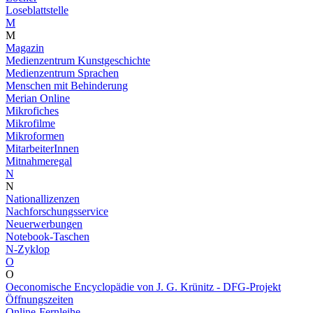
Loseblattstelle
M
M
Magazin
Medienzentrum Kunstgeschichte
Medienzentrum Sprachen
Menschen mit Behinderung
Merian Online
Mikrofiches
Mikrofilme
Mikroformen
MitarbeiterInnen
Mitnahmeregal
N
N
Nationallizenzen
Nachforschungsservice
Neuerwerbungen
Notebook-Taschen
N-Zyklop
O
O
Oeconomische Encyclopädie von J. G. Krünitz - DFG-Projekt
Öffnungszeiten
Online-Fernleihe