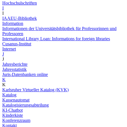
Hochschulschriften
I
I
IAAEU-Bibliothek
Information
Informationen der Universitätsbibliothek für Professorinnen und
Professoren
International Library Loan: Informations for foreign libraries
Cusanus-Institut
Internet
J
J
Jahresberichte
Jahresstatistik
Juris-Datenbanken online
K
K
Karlsruher Virtueller Katalog (KVK)
Katalog
Kassenautomat
Katalogisierungsabteilung
KI-Chatbot
Kinderkiste
Konferenzraum
Kontakt