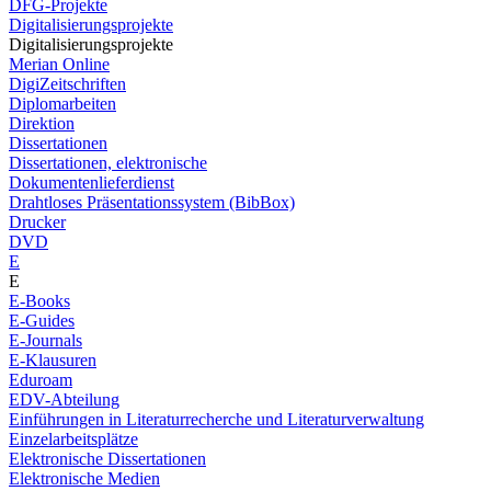
DFG-Projekte
Digitalisierungsprojekte
Digitalisierungsprojekte
Merian Online
DigiZeitschriften
Diplomarbeiten
Direktion
Dissertationen
Dissertationen, elektronische
Dokumentenlieferdienst
Drahtloses Präsentationssystem (BibBox)
Drucker
DVD
E
E
E-Books
E-Guides
E-Journals
E-Klausuren
Eduroam
EDV-Abteilung
Einführungen in Literaturrecherche und Literaturverwaltung
Einzelarbeitsplätze
Elektronische Dissertationen
Elektronische Medien