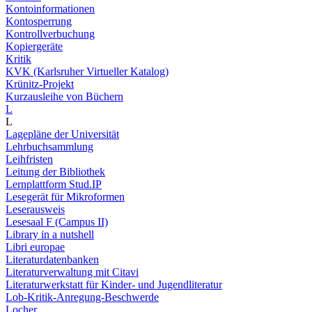
Kontoinformationen
Kontosperrung
Kontrollverbuchung
Kopiergeräte
Kritik
KVK (Karlsruher Virtueller Katalog)
Krünitz-Projekt
Kurzausleihe von Büchern
L
L
Lagepläne der Universität
Lehrbuchsammlung
Leihfristen
Leitung der Bibliothek
Lernplattform Stud.IP
Lesegerät für Mikroformen
Leserausweis
Lesesaal F (Campus II)
Library in a nutshell
Libri europae
Literaturdatenbanken
Literaturverwaltung mit Citavi
Literaturwerkstatt für Kinder- und Jugendliteratur
Lob-Kritik-Anregung-Beschwerde
Locher