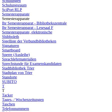
Schulungen
Schulungsraum
SciPort RLP
Semesterapparate
Semesterapparate
Ihr Semesterapparat - Bibliothekszentrale
Ihr Semesterapparat - Lesesaal F
Semesterapparate, elektronische
Shibboleth
Sigelliste der Verbundbibliotheken
Signaturen
Smartboard
Sperre (Ausleihe)
Sprachlehrmaterialien
Sprechstunde für Examenskandidaten
Stadtbibliothek Trier
Stadtplan von Trier
Standorte
SUBITO
T
T
Tacker
Tages- / Wochenzeitungen
Taschen
Telefonnummern