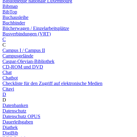
Bibliothèque nationale Luxembourg
Bibmap
BibTop
Buchausleihe
Buchbinder
Bücherwagen / Einzelarbeitsplätze
Busverbindungen (VRT)
C
C
Campus I / Campus II
Campusgelände
Caspar-Olevian-Bibliothek
CD-ROM und DVD
Chat
Chatbot
Checkliste für den Zugriff auf elektronische Medien
Citavi
D
D
Datenbanken
Datenschutz
Datenschutz OPUS
Dauerleihgaben
Diathek
DigiBib