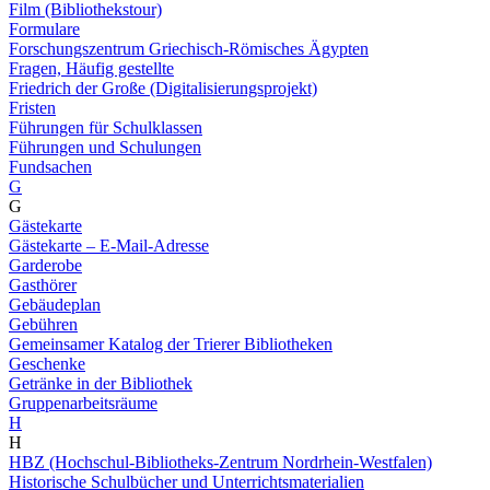
Film (Bibliothekstour)
Formulare
Forschungszentrum Griechisch-Römisches Ägypten
Fragen, Häufig gestellte
Friedrich der Große (Digitalisierungsprojekt)
Fristen
Führungen für Schulklassen
Führungen und Schulungen
Fundsachen
G
G
Gästekarte
Gästekarte – E-Mail-Adresse
Garderobe
Gasthörer
Gebäudeplan
Gebühren
Gemeinsamer Katalog der Trierer Bibliotheken
Geschenke
Getränke in der Bibliothek
Gruppenarbeitsräume
H
H
HBZ (Hochschul-Bibliotheks-Zentrum Nordrhein-Westfalen)
Historische Schulbücher und Unterrichtsmaterialien