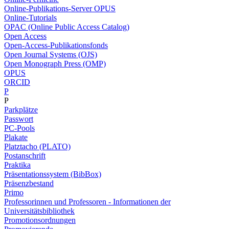
Online-Publikations-Server OPUS
Online-Tutorials
OPAC (Online Public Access Catalog)
Open Access
Open-Access-Publikationsfonds
Open Journal Systems (OJS)
Open Monograph Press (OMP)
OPUS
ORCID
P
P
Parkplätze
Passwort
PC-Pools
Plakate
Platztacho (PLATO)
Postanschrift
Praktika
Präsentationssystem (BibBox)
Präsenzbestand
Primo
Professorinnen und Professoren - Informationen der
Universitätsbibliothek
Promotionsordnungen