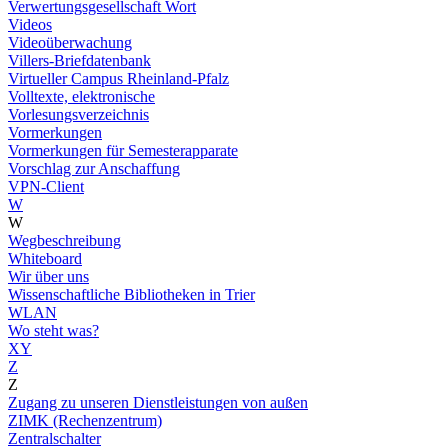
Verwertungsgesellschaft Wort
Videos
Videoüberwachung
Villers-Briefdatenbank
Virtueller Campus Rheinland-Pfalz
Volltexte, elektronische
Vorlesungsverzeichnis
Vormerkungen
Vormerkungen für Semesterapparate
Vorschlag zur Anschaffung
VPN-Client
W
W
Wegbeschreibung
Whiteboard
Wir über uns
Wissenschaftliche Bibliotheken in Trier
WLAN
Wo steht was?
XY
Z
Z
Zugang zu unseren Dienstleistungen von außen
ZIMK (Rechenzentrum)
Zentralschalter