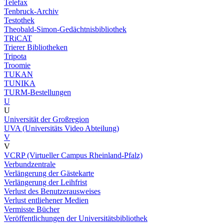
Telefax
Tenbruck-Archiv
Testothek
Theobald-Simon-Gedächtnisbibliothek
TRiCAT
Trierer Bibliotheken
Tripota
Troomie
TUKAN
TUNIKA
TURM-Bestellungen
U
U
Universität der Großregion
UVA (Universitäts Video Abteilung)
V
V
VCRP (Virtueller Campus Rheinland-Pfalz)
Verbundzentrale
Verlängerung der Gästekarte
Verlängerung der Leihfrist
Verlust des Benutzerausweises
Verlust entliehener Medien
Vermisste Bücher
Veröffentlichungen der Universitätsbibliothek