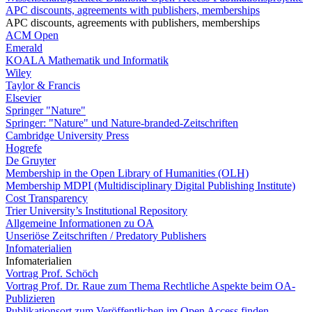
APC discounts, agreements with publishers, memberships
APC discounts, agreements with publishers, memberships
ACM Open
Emerald
KOALA Mathematik und Informatik
Wiley
Taylor & Francis
Elsevier
Springer "Nature"
Springer: "Nature" und Nature-branded-Zeitschriften
Cambridge University Press
Hogrefe
De Gruyter
Membership in the Open Library of Humanities (OLH)
Membership MDPI (Multidisciplinary Digital Publishing Institute)
Cost Transparency
Trier University’s Institutional Repository
Allgemeine Informationen zu OA
Unseriöse Zeitschriften / Predatory Publishers
Infomaterialien
Infomaterialien
Vortrag Prof. Schöch
Vortrag Prof. Dr. Raue zum Thema Rechtliche Aspekte beim OA-
Publizieren
Publikationsort zum Veröffentlichen im Open Access finden