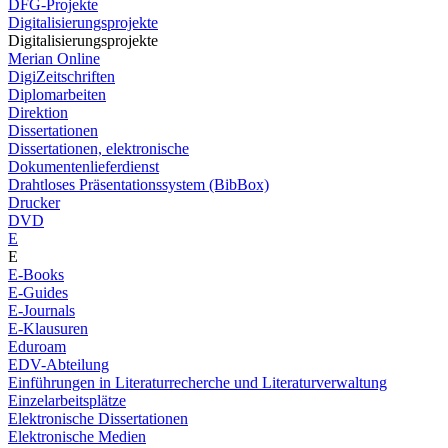
DFG-Projekte
Digitalisierungsprojekte
Digitalisierungsprojekte
Merian Online
DigiZeitschriften
Diplomarbeiten
Direktion
Dissertationen
Dissertationen, elektronische
Dokumentenlieferdienst
Drahtloses Präsentationssystem (BibBox)
Drucker
DVD
E
E
E-Books
E-Guides
E-Journals
E-Klausuren
Eduroam
EDV-Abteilung
Einführungen in Literaturrecherche und Literaturverwaltung
Einzelarbeitsplätze
Elektronische Dissertationen
Elektronische Medien