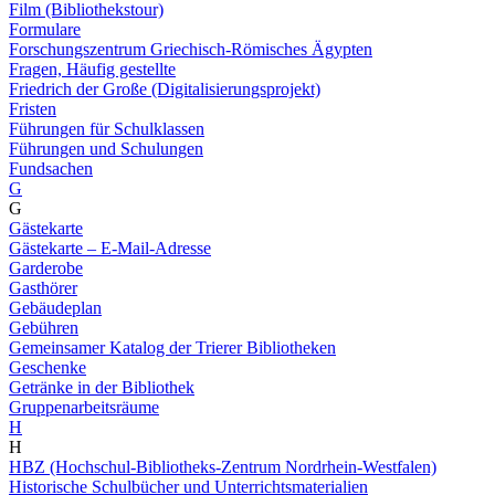
Film (Bibliothekstour)
Formulare
Forschungszentrum Griechisch-Römisches Ägypten
Fragen, Häufig gestellte
Friedrich der Große (Digitalisierungsprojekt)
Fristen
Führungen für Schulklassen
Führungen und Schulungen
Fundsachen
G
G
Gästekarte
Gästekarte – E-Mail-Adresse
Garderobe
Gasthörer
Gebäudeplan
Gebühren
Gemeinsamer Katalog der Trierer Bibliotheken
Geschenke
Getränke in der Bibliothek
Gruppenarbeitsräume
H
H
HBZ (Hochschul-Bibliotheks-Zentrum Nordrhein-Westfalen)
Historische Schulbücher und Unterrichtsmaterialien