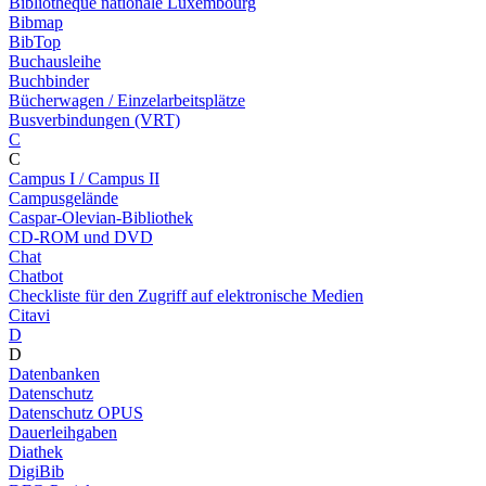
Bibliothèque nationale Luxembourg
Bibmap
BibTop
Buchausleihe
Buchbinder
Bücherwagen / Einzelarbeitsplätze
Busverbindungen (VRT)
C
C
Campus I / Campus II
Campusgelände
Caspar-Olevian-Bibliothek
CD-ROM und DVD
Chat
Chatbot
Checkliste für den Zugriff auf elektronische Medien
Citavi
D
D
Datenbanken
Datenschutz
Datenschutz OPUS
Dauerleihgaben
Diathek
DigiBib