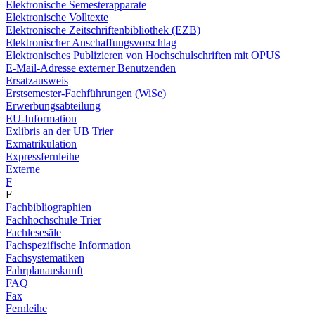
Elektronische Semesterapparate
Elektronische Volltexte
Elektronische Zeitschriftenbibliothek (EZB)
Elektronischer Anschaffungsvorschlag
Elektronisches Publizieren von Hochschulschriften mit OPUS
E-Mail-Adresse externer Benutzenden
Ersatzausweis
Erstsemester-Fachführungen (WiSe)
Erwerbungsabteilung
EU-Information
Exlibris an der UB Trier
Exmatrikulation
Expressfernleihe
Externe
F
F
Fachbibliographien
Fachhochschule Trier
Fachlesesäle
Fachspezifische Information
Fachsystematiken
Fahrplanauskunft
FAQ
Fax
Fernleihe