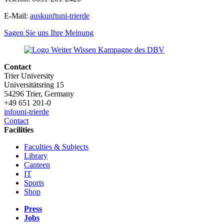
E-Mail:
auskunft
uni-trier
de
Sagen Sie uns Ihre Meinung
Contact
Trier University
Universitätsring 15
54296 Trier, Germany
+49 651 201-0
info
uni-trier
de
Contact
Facilities
Faculties & Subjects
Library
Canteen
IT
Sports
Shop
Press
Jobs