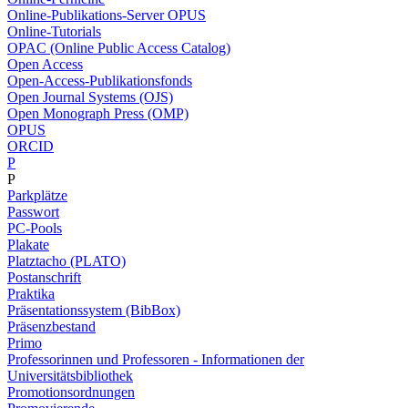
Online-Publikations-Server OPUS
Online-Tutorials
OPAC (Online Public Access Catalog)
Open Access
Open-Access-Publikationsfonds
Open Journal Systems (OJS)
Open Monograph Press (OMP)
OPUS
ORCID
P
P
Parkplätze
Passwort
PC-Pools
Plakate
Platztacho (PLATO)
Postanschrift
Praktika
Präsentationssystem (BibBox)
Präsenzbestand
Primo
Professorinnen und Professoren - Informationen der
Universitätsbibliothek
Promotionsordnungen