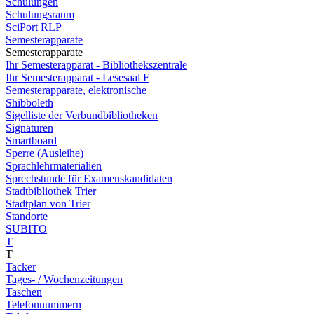
Schulungen
Schulungsraum
SciPort RLP
Semesterapparate
Semesterapparate
Ihr Semesterapparat - Bibliothekszentrale
Ihr Semesterapparat - Lesesaal F
Semesterapparate, elektronische
Shibboleth
Sigelliste der Verbundbibliotheken
Signaturen
Smartboard
Sperre (Ausleihe)
Sprachlehrmaterialien
Sprechstunde für Examenskandidaten
Stadtbibliothek Trier
Stadtplan von Trier
Standorte
SUBITO
T
T
Tacker
Tages- / Wochenzeitungen
Taschen
Telefonnummern