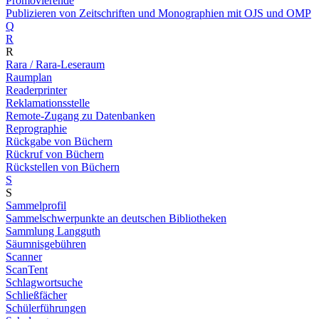
Promovierende
Publizieren von Zeitschriften und Monographien mit OJS und OMP
Q
R
R
Rara / Rara-Leseraum
Raumplan
Readerprinter
Reklamationsstelle
Remote-Zugang zu Datenbanken
Reprographie
Rückgabe von Büchern
Rückruf von Büchern
Rückstellen von Büchern
S
S
Sammelprofil
Sammelschwerpunkte an deutschen Bibliotheken
Sammlung Langguth
Säumnisgebühren
Scanner
ScanTent
Schlagwortsuche
Schließfächer
Schülerführungen