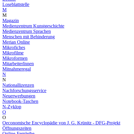
Loseblattstelle
M
M
Magazin
Medienzentrum Kunstgeschichte
Medienzentrum Sprachen
Menschen mit Behinderung
Merian Online
Mikrofiches
Mikrofilme
Mikroformen
MitarbeiterInnen
Mitnahmeregal
N
N
Nationallizenzen
Nachforschungsservice
Neuerwerbungen
Notebook-Taschen
N-Zyklop
O
O
Oeconomische Encyclopädie von J. G. Krünitz - DFG-Projekt
Öffnungszeiten
Online-Fernleihe