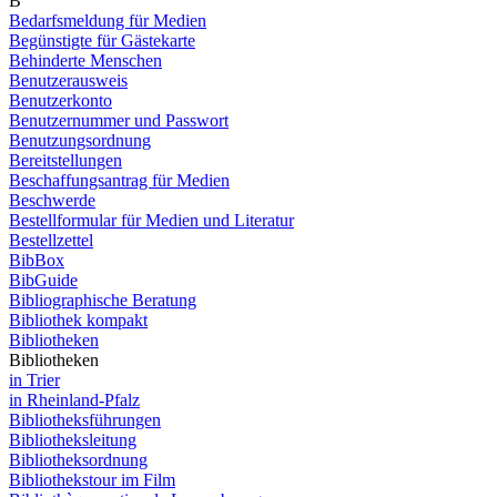
B
Bedarfsmeldung für Medien
Begünstigte für Gästekarte
Behinderte Menschen
Benutzerausweis
Benutzerkonto
Benutzernummer und Passwort
Benutzungsordnung
Bereitstellungen
Beschaffungsantrag für Medien
Beschwerde
Bestellformular für Medien und Literatur
Bestellzettel
BibBox
BibGuide
Bibliographische Beratung
Bibliothek kompakt
Bibliotheken
Bibliotheken
in Trier
in Rheinland-Pfalz
Bibliotheksführungen
Bibliotheksleitung
Bibliotheksordnung
Bibliothekstour im Film