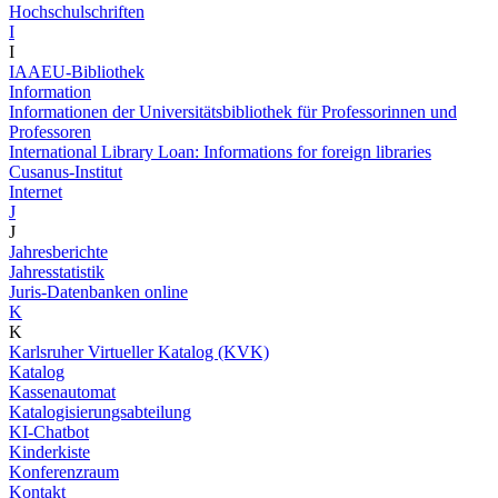
Hochschulschriften
I
I
IAAEU-Bibliothek
Information
Informationen der Universitätsbibliothek für Professorinnen und
Professoren
International Library Loan: Informations for foreign libraries
Cusanus-Institut
Internet
J
J
Jahresberichte
Jahresstatistik
Juris-Datenbanken online
K
K
Karlsruher Virtueller Katalog (KVK)
Katalog
Kassenautomat
Katalogisierungsabteilung
KI-Chatbot
Kinderkiste
Konferenzraum
Kontakt