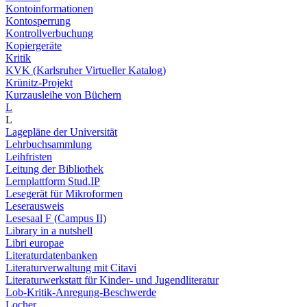
Kontoinformationen
Kontosperrung
Kontrollverbuchung
Kopiergeräte
Kritik
KVK (Karlsruher Virtueller Katalog)
Krünitz-Projekt
Kurzausleihe von Büchern
L
L
Lagepläne der Universität
Lehrbuchsammlung
Leihfristen
Leitung der Bibliothek
Lernplattform Stud.IP
Lesegerät für Mikroformen
Leserausweis
Lesesaal F (Campus II)
Library in a nutshell
Libri europae
Literaturdatenbanken
Literaturverwaltung mit Citavi
Literaturwerkstatt für Kinder- und Jugendliteratur
Lob-Kritik-Anregung-Beschwerde
Locher