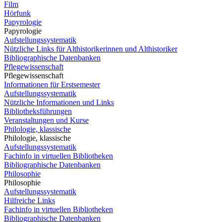
Film
Hörfunk
Papyrologie
Papyrologie
Aufstellungssystematik
Nützliche Links für Althistorikerinnen und Althistoriker
Bibliographische Datenbanken
Pflegewissenschaft
Pflegewissenschaft
Informationen für Erstsemester
Aufstellungssystematik
Nützliche Informationen und Links
Bibliotheksführungen
Veranstaltungen und Kurse
Philologie, klassische
Philologie, klassische
Aufstellungssystematik
Fachinfo in virtuellen Bibliotheken
Bibliographische Datenbanken
Philosophie
Philosophie
Aufstellungssystematik
Hilfreiche Links
Fachinfo in virtuellen Bibliotheken
Bibliographische Datenbanken