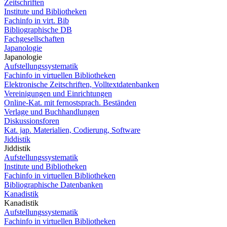
Zeitschriften
Institute und Bibliotheken
Fachinfo in virt. Bib
Bibliographische DB
Fachgesellschaften
Japanologie
Japanologie
Aufstellungssystematik
Fachinfo in virtuellen Bibliotheken
Elektronische Zeitschriften, Volltextdatenbanken
Vereinigungen und Einrichtungen
Online-Kat. mit fernostsprach. Beständen
Verlage und Buchhandlungen
Diskussionsforen
Kat. jap. Materialien, Codierung, Software
Jiddistik
Jiddistik
Aufstellungssystematik
Institute und Bibliotheken
Fachinfo in virtuellen Bibliotheken
Bibliographische Datenbanken
Kanadistik
Kanadistik
Aufstellungssystematik
Fachinfo in virtuellen Bibliotheken