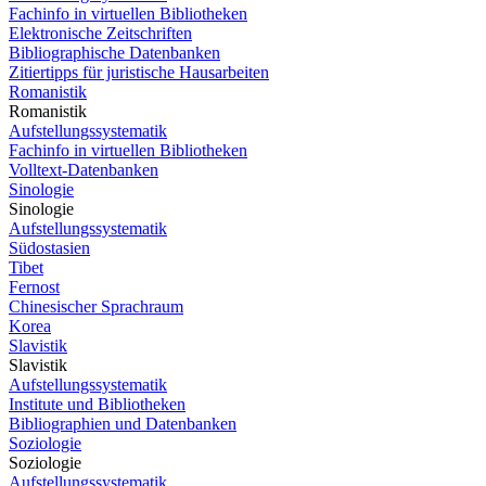
Fachinfo in virtuellen Bibliotheken
Elektronische Zeitschriften
Bibliographische Datenbanken
Zitiertipps für juristische Hausarbeiten
Romanistik
Romanistik
Aufstellungssystematik
Fachinfo in virtuellen Bibliotheken
Volltext-Datenbanken
Sinologie
Sinologie
Aufstellungssystematik
Südostasien
Tibet
Fernost
Chinesischer Sprachraum
Korea
Slavistik
Slavistik
Aufstellungssystematik
Institute und Bibliotheken
Bibliographien und Datenbanken
Soziologie
Soziologie
Aufstellungssystematik